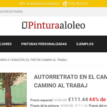
44% de descuento en pinturas
0
día
06:43:04
AR/REGISTRARSE
EJORES
PINTURAS PERSONALIZADAS
EJEMPLOS
MINO A TARASCÓN (EL PINTOR CAMINO AL TRABAJ
AUTORRETRATO EN EL CAM
CAMINO AL TRABAJ
€
111.44
44% de
Precio especial:
€
199.00
Precio de la pintura:
€
199.00
€
111.44
Precio del m