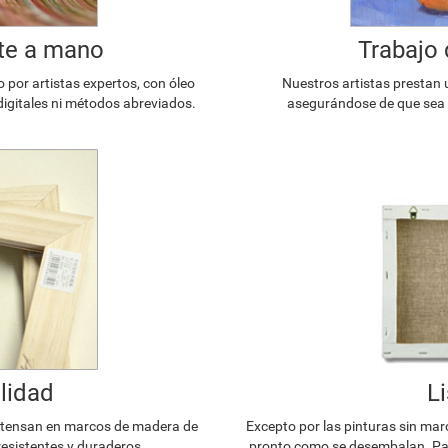
te a mano
Trabajo 
or artistas expertos, con óleo
Nuestros artistas prestan 
digitales ni métodos abreviados.
asegurándose de que sea l
lidad
L
e tensan en marcos de madera de
Excepto por las pinturas sin mar
resistentes y duraderos.
pronto como se desembalan. Par