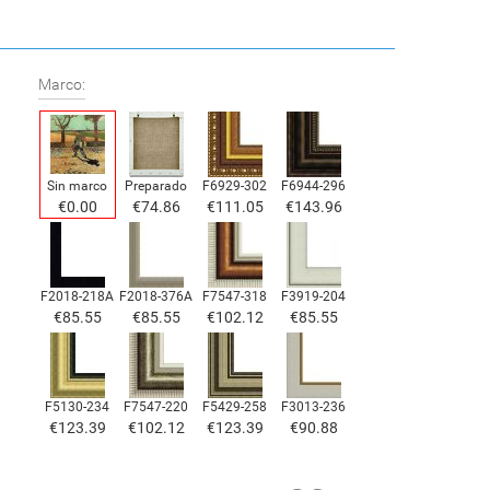
Marco:
Sin marco
Preparado
F6929-302
F6944-296
€
0.00
€
74.86
€
111.05
€
143.96
F2018-218A
F2018-376A
F7547-318
F3919-204
€
85.55
€
85.55
€
102.12
€
85.55
F5130-234
F7547-220
F5429-258
F3013-236
€
123.39
€
102.12
€
123.39
€
90.88