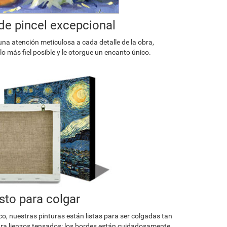
de pincel excepcional
una atención meticulosa a cada detalle de la obra,
o más fiel posible y le otorgue un encanto único.
isto para colgar
co, nuestras pinturas están listas para ser colgadas tan
a lienzos tensados: los bordes están cuidadosamente