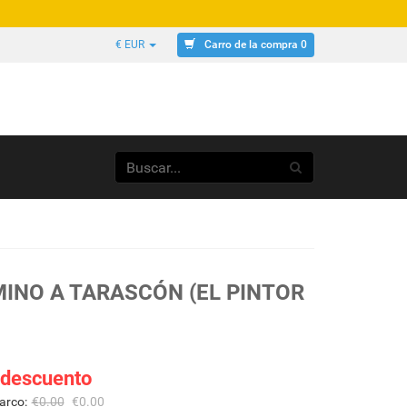
Carro de la compra 0
€ EUR
INO A TARASCÓN (EL PINTOR
 descuento
arco:
€
0.00
€
0.00