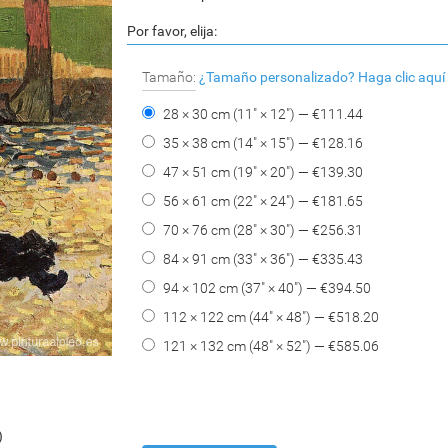
Por favor, elija:
Tamaño:
¿Tamaño personalizado?
Haga clic aquí
28 × 30 cm (11" × 12") — €
111.44
35 × 38 cm (14" × 15") — €
128.16
47 × 51 cm (19" × 20") — €
139.30
56 × 61 cm (22" × 24") — €
181.65
70 × 76 cm (28" × 30") — €
256.31
84 × 91 cm (33" × 36") — €
335.43
94 × 102 cm (37" × 40") — €
394.50
112 × 122 cm (44" × 48") — €
518.20
121 × 132 cm (48" × 52") — €
585.06
)
)