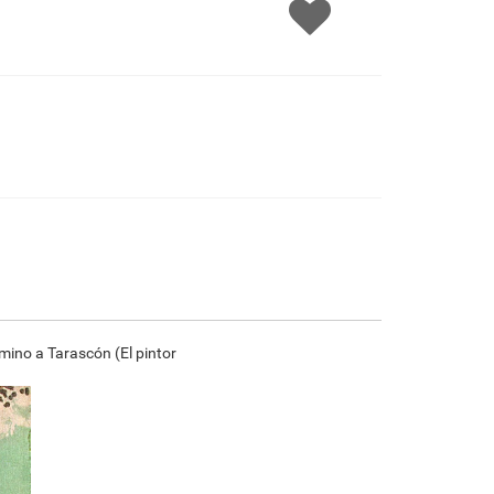
F1823-204
F8645-298
F6537-236
F7034-298
€
96.25
€
160.41
€
85.10
€
119.28
F7034-296
F6731-224
F6731-226
F4827-234
€
119.28
€
119.28
€
119.28
€
113.10
F8645-296
F4613-236
F5130-204
F6035-220
€
110.63
€
85.92
€
123.87
€
111.51
mino a Tarascón (El pintor
F2833-204
€
102.00