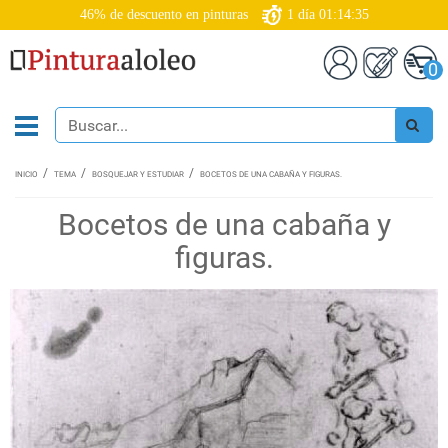
46% de descuento en pinturas
1
día
01:14:35
0
INICIO
TEMA
BOSQUEJAR Y ESTUDIAR
BOCETOS DE UNA CABAÑA Y FIGURAS.
Bocetos de una cabaña y
figuras.