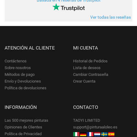
Basada en 4 reseñas de Trustpilot
Ver todas las reseñas
ATENCIÓN AL CLIENTE
MI CUENTA
Contáctenos
Historial de Pedidos
Sobre nosotros
Lista de deseos
Métodos de pago
Cambiar Contraseña
Envío y Devoluciones
Crear Cuenta
Política de devoluciones
INFORMACIÓN
CONTACTO
Las 500 mejores pinturas
TAOYI LIMITED
Opiniones de Clientes
support@pinturaaloleo.es
Política de Privacidad