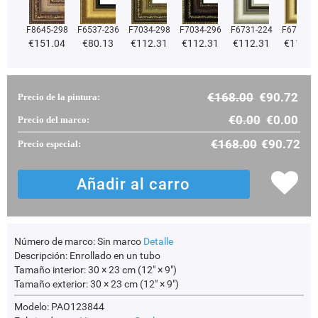
F8645-298
F6537-236
F7034-298
F7034-296
F6731-224
F6731-2
€
151.04
€
80.13
€
112.31
€
112.31
€
112.31
€
112.3
€
168.00
€
90.72
Precio de la pintura:
€
0.00
€
0.00
Precio del marco:
€
168.00
€
90.72
Precio especial:
Número de marco:
Sin marco
Detalle
Descripción:
Enrollado en un tubo
Tamaño interior:
30 × 23 cm (12" × 9")
Tamaño exterior:
30 × 23 cm (12" × 9")
Modelo: PAO123844