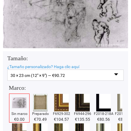
Tamaño:
¿Tamaño personalizado?
Haga clic aquí
30 × 23 cm (12" × 9") — €
90.72
Marco:
Sin marco
Preparado
F6929-302
F6944-296
F2018-218A
F2018-37
€
0.00
€
70.49
€
104.57
€
135.55
€
80.56
€
80.56