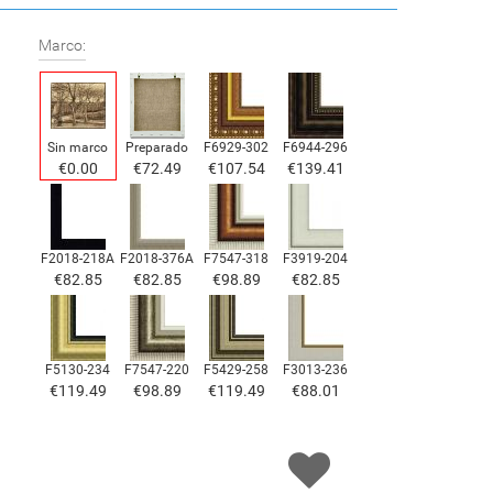
Marco:
Sin marco
Preparado
F6929-302
F6944-296
€
0.00
€
72.49
€
107.54
€
139.41
F2018-218A
F2018-376A
F7547-318
F3919-204
€
82.85
€
82.85
€
98.89
€
82.85
F5130-234
F7547-220
F5429-258
F3013-236
€
119.49
€
98.89
€
119.49
€
88.01
F1823-204
F8645-298
F6537-236
F7034-298