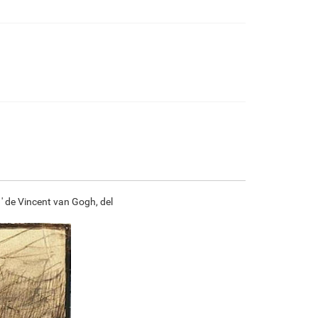
€
93.21
€
155.34
€
82.41
€
115.51
F7034-296
F6731-224
F6731-226
F4827-234
€
115.51
€
115.51
€
115.51
€
109.52
F8645-296
F4613-236
F5130-204
F6035-220
€
107.13
€
83.21
€
119.96
€
107.98
 ' de Vincent van Gogh, del
F2833-204
€
98.78