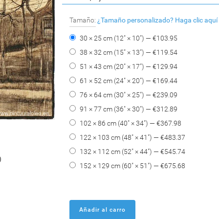
Tamaño:
¿Tamaño personalizado?
Haga clic aquí
30 × 25 cm (12" × 10") — €
103.95
38 × 32 cm (15" × 13") — €
119.54
51 × 43 cm (20" × 17") — €
129.94
61 × 52 cm (24" × 20") — €
169.44
76 × 64 cm (30" × 25") — €
239.09
91 × 77 cm (36" × 30") — €
312.89
102 × 86 cm (40" × 34") — €
367.98
122 × 103 cm (48" × 41") — €
483.37
)
132 × 112 cm (52" × 44") — €
545.74
)
152 × 129 cm (60" × 51") — €
675.68