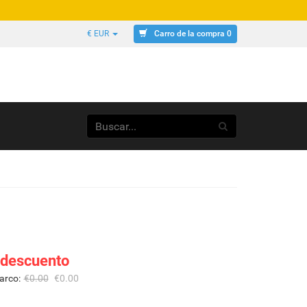
Carro de la compra 0
€ EUR
 descuento
arco:
€
0.00
€
0.00