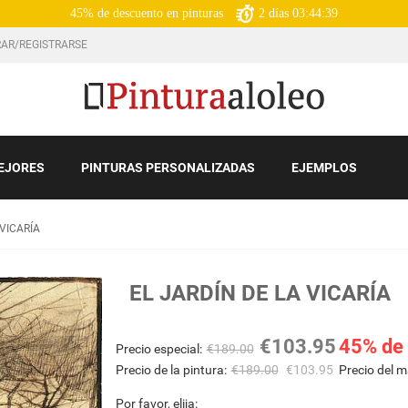
45% de descuento en pinturas
2
días
03:44:38
AR/REGISTRARSE
EJORES
PINTURAS PERSONALIZADAS
EJEMPLOS
 VICARÍA
EL JARDÍN DE LA VICARÍA
€
103.95
45% de
Precio especial:
€
189.00
Precio de la pintura:
€
189.00
€
103.95
Precio del m
Por favor, elija: