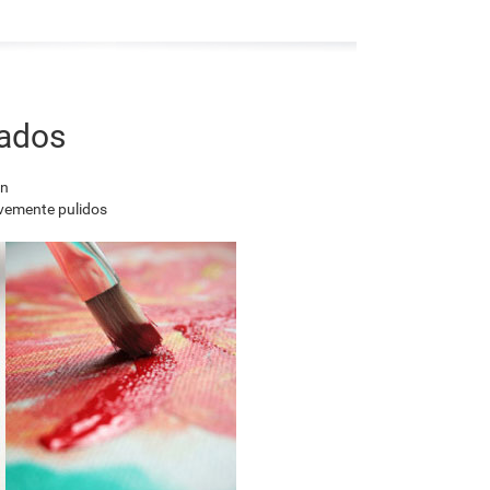
nados
en
avemente pulidos