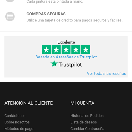
Cada pintura está pintada a mano.
COMPRAS SEGURAS
Utilice una tarjeta de crédito para pagos seguros y fáciles.
Excelente
Basada en 4 reseñas de Trustpilot
Ver todas las reseñas
ATENCIÓN AL CLIENTE
MI CUENTA
Contáctenos
Historial de Pedidos
Sobre nosotros
Lista de deseos
Métodos de pago
Cambiar Contraseña