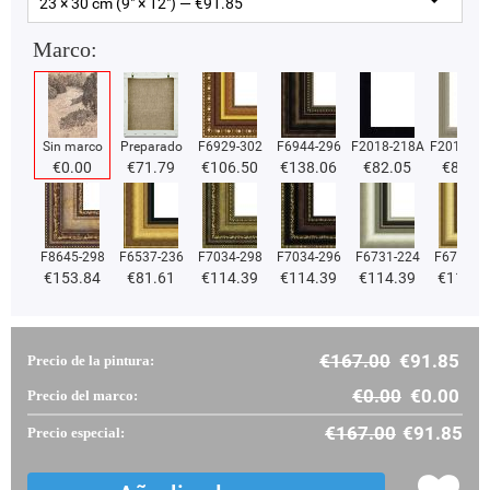
23 × 30 cm (9" × 12") — €
91.85
Marco:
Sin marco
Preparado
F6929-302
F6944-296
F2018-218A
F2018-37
€
0.00
€
71.79
€
106.50
€
138.06
€
82.05
€
82.05
F8645-298
F6537-236
F7034-298
F7034-296
F6731-224
F6731-2
€
153.84
€
81.61
€
114.39
€
114.39
€
114.39
€
114.3
€
167.00
€
91.85
Precio de la pintura:
€
0.00
€
0.00
Precio del marco:
€
167.00
€
91.85
Precio especial: