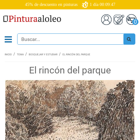
45% de descuento en pinturas
1
día
00:09:47
0
INICIO
TEMA
BOSQUEJAR Y ESTUDIAR
EL RINCÓN DEL PARQUE
El rincón del parque