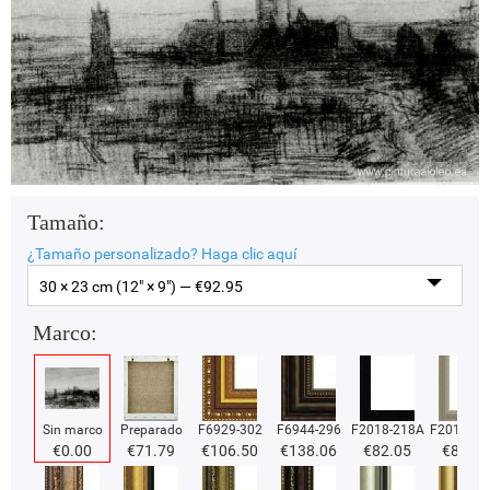
Tamaño:
¿Tamaño personalizado?
Haga clic aquí
30 × 23 cm (12" × 9") — €
92.95
Marco:
Sin marco
Preparado
F6929-302
F6944-296
F2018-218A
F2018-37
€
0.00
€
71.79
€
106.50
€
138.06
€
82.05
€
82.05