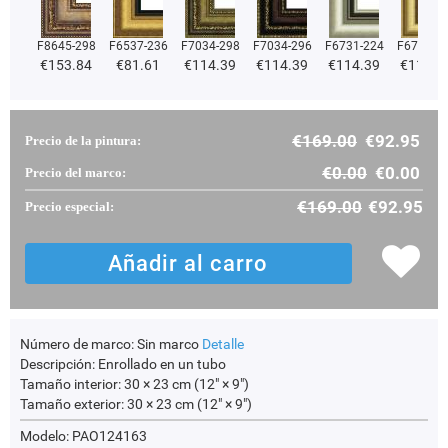
F8645-298
F6537-236
F7034-298
F7034-296
F6731-224
F6731-2
€
153.84
€
81.61
€
114.39
€
114.39
€
114.39
€
114.3
€
169.00
€
92.95
Precio de la pintura:
€
0.00
€
0.00
Precio del marco:
€
169.00
€
92.95
Precio especial:
Número de marco:
Sin marco
Detalle
Descripción:
Enrollado en un tubo
Tamaño interior:
30 × 23 cm (12" × 9")
Tamaño exterior:
30 × 23 cm (12" × 9")
Modelo: PAO124163