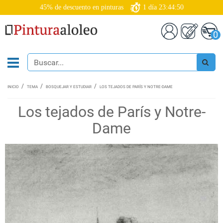
45% de descuento en pinturas
1
día
23:44:50
0
INICIO
TEMA
BOSQUEJAR Y ESTUDIAR
LOS TEJADOS DE PARÍS Y NOTRE-DAME
Los tejados de París y Notre-
Dame