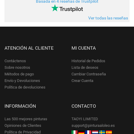
Basada en 4 reseñas de Trustpilot
Ver todas las reseñas
ATENCIÓN AL CLIENTE
MI CUENTA
Contáctenos
Historial de Pedidos
Sobre nosotros
Lista de deseos
Métodos de pago
Cambiar Contraseña
Envío y Devoluciones
Crear Cuenta
Política de devoluciones
INFORMACIÓN
CONTACTO
Las 500 mejores pinturas
TAOYI LIMITED
Opiniones de Clientes
support@pinturaaloleo.es
Política de Privacidad