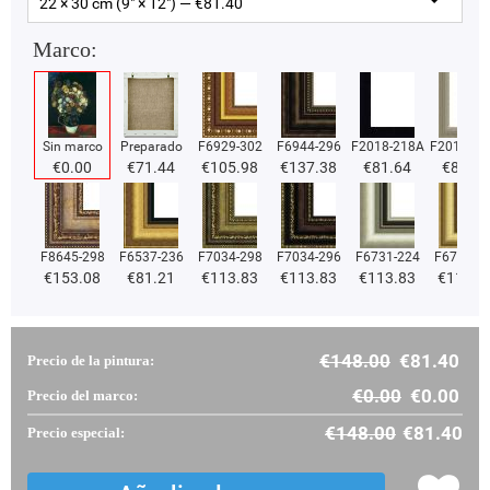
22 × 30 cm (9" × 12") — €
81.40
Marco:
Sin marco
Preparado
F6929-302
F6944-296
F2018-218A
F2018-37
€
0.00
€
71.44
€
105.98
€
137.38
€
81.64
€
81.64
F8645-298
F6537-236
F7034-298
F7034-296
F6731-224
F6731-2
€
153.08
€
81.21
€
113.83
€
113.83
€
113.83
€
113.8
€
148.00
€
81.40
Precio de la pintura:
€
0.00
€
0.00
Precio del marco:
€
148.00
€
81.40
Precio especial: