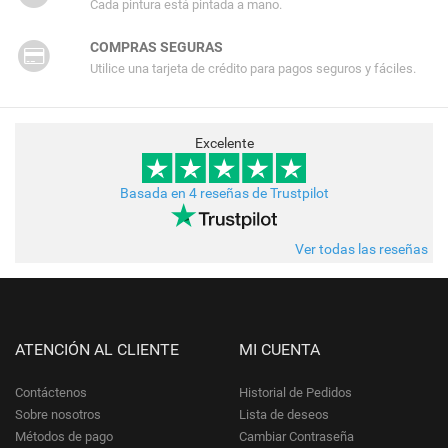
Cada pintura está pintada a mano.
COMPRAS SEGURAS
Utilice una tarjeta de crédito para pagos seguros y fáciles.
Excelente
Basada en 4 reseñas de Trustpilot
Ver todas las reseñas
ATENCIÓN AL CLIENTE
MI CUENTA
Contáctenos
Historial de Pedidos
Sobre nosotros
Lista de deseos
Métodos de pago
Cambiar Contraseña