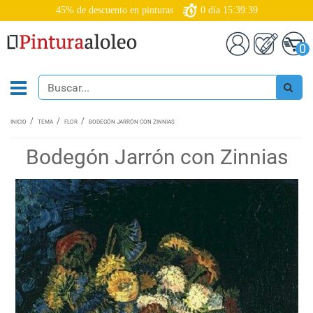
45% de descuento en pinturas
0
día
15:39:38
0
INICIO
TEMA
FLOR
BODEGÓN JARRÓN CON ZINNIAS
Bodegón Jarrón con Zinnias