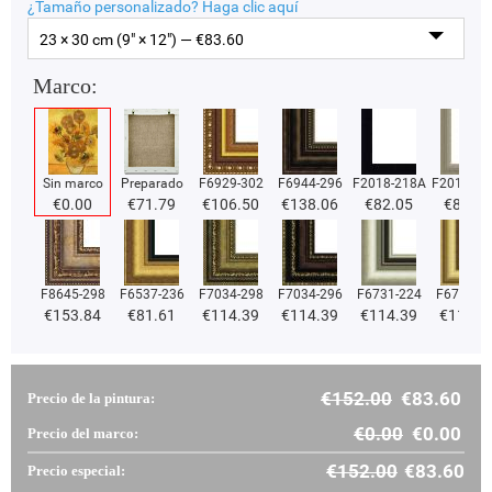
¿Tamaño personalizado?
Haga clic aquí
23 × 30 cm (9" × 12") — €
83.60
Marco:
Sin marco
Preparado
F6929-302
F6944-296
F2018-218A
F2018-37
€
0.00
€
71.79
€
106.50
€
138.06
€
82.05
€
82.05
F8645-298
F6537-236
F7034-298
F7034-296
F6731-224
F6731-2
€
153.84
€
81.61
€
114.39
€
114.39
€
114.39
€
114.3
€
152.00
€
83.60
Precio de la pintura:
€
0.00
€
0.00
Precio del marco:
€
152.00
€
83.60
Precio especial: