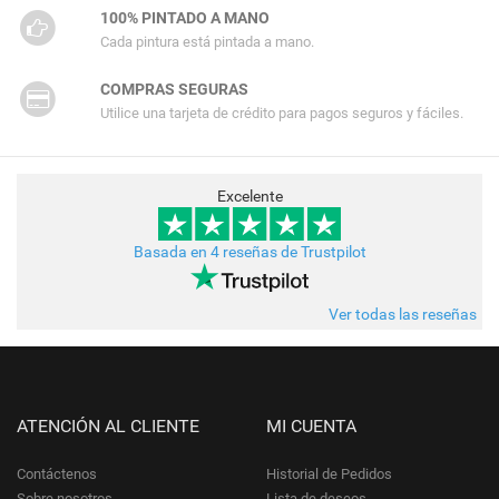
100% PINTADO A MANO
Cada pintura está pintada a mano.
COMPRAS SEGURAS
Utilice una tarjeta de crédito para pagos seguros y fáciles.
Excelente
Basada en 4 reseñas de Trustpilot
Ver todas las reseñas
ATENCIÓN AL CLIENTE
MI CUENTA
Contáctenos
Historial de Pedidos
Sobre nosotros
Lista de deseos