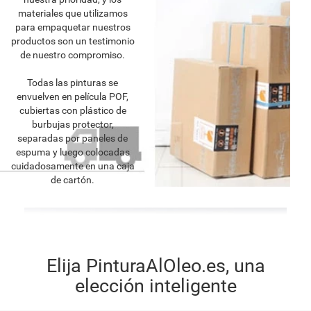
materiales que utilizamos
para empaquetar nuestros
productos son un testimonio
de nuestro compromiso.
Todas las pinturas se
envuelven en película POF,
cubiertas con plástico de
burbujas protector,
separadas por paneles de
espuma y luego colocadas
cuidadosamente en una caja
de cartón.
Elija PinturaAlOleo.es, una
elección inteligente