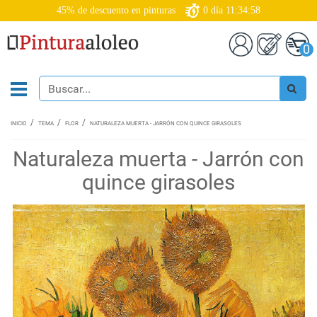
45% de descuento en pinturas
0
día
11:34:57
0
INICIO
TEMA
FLOR
NATURALEZA MUERTA - JARRÓN CON QUINCE GIRASOLES
Naturaleza muerta - Jarrón con
quince girasoles