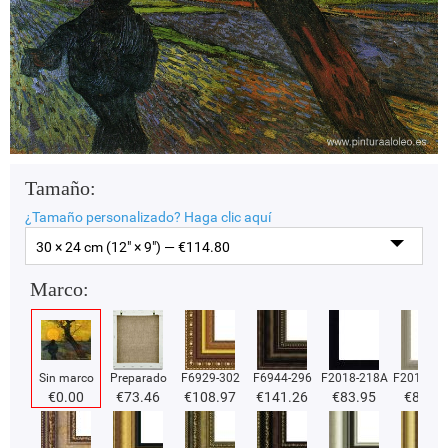
Tamaño:
¿Tamaño personalizado?
Haga clic aquí
30 × 24 cm (12" × 9") — €
114.80
Marco:
Sin marco
Preparado
F6929-302
F6944-296
F2018-218A
F2018-37
€
0.00
€
73.46
€
108.97
€
141.26
€
83.95
€
83.95