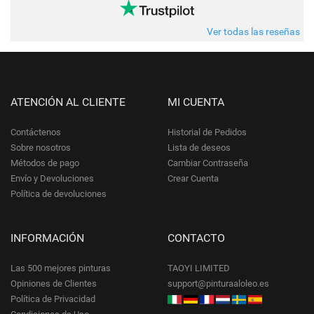
Ver todas las reseñas
ATENCIÓN AL CLIENTE
MI CUENTA
Contáctenos
Historial de Pedidos
Sobre nosotros
Lista de deseos
Métodos de pago
Cambiar Contraseña
Envío y Devoluciones
Crear Cuenta
Política de devoluciones
INFORMACIÓN
CONTACTO
Las 500 mejores pinturas
TAOYI LIMITED
Opiniones de Clientes
support@pinturaaloleo.es
Política de Privacidad