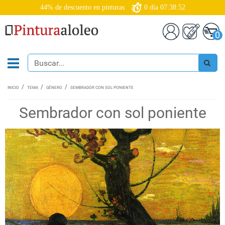
44% de descuento en pinturas
0
día
07:38:51
0
INICIO
TEMA
GÉNERO
SEMBRADOR CON SOL PONIENTE
Sembrador con sol poniente