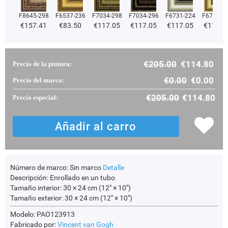
F8645-298
F6537-236
F7034-298
F7034-296
F6731-224
F6731-2
€
157.41
€
83.50
€
117.05
€
117.05
€
117.05
€
117.0
€
205.00
€
114.80
Precio de la pintura:
€
0.00
€
0.00
Precio del marco:
€
205.00
€
114.80
Precio especial:
Número de marco:
Sin marco
Detalle
Descripción:
Enrollado en un tubo
Tamaño interior:
30 × 24 cm (12" × 10")
Tamaño exterior:
30 × 24 cm (12" × 10")
Modelo: PAO123913
Fabricado por:
Vincent van Gogh