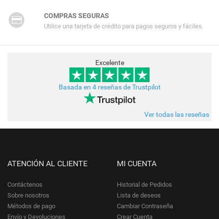
COMPRAS SEGURAS
Utilice una tarjeta de crédito para pagos seguros y fáciles.
Excelente
Basada en 4 reseñas de Trustpilot
Ver todas las reseñas
ATENCIÓN AL CLIENTE
MI CUENTA
Contáctenos
Historial de Pedidos
Sobre nosotros
Lista de deseos
Métodos de pago
Cambiar Contraseña
Envío y Devoluciones
Crear Cuenta