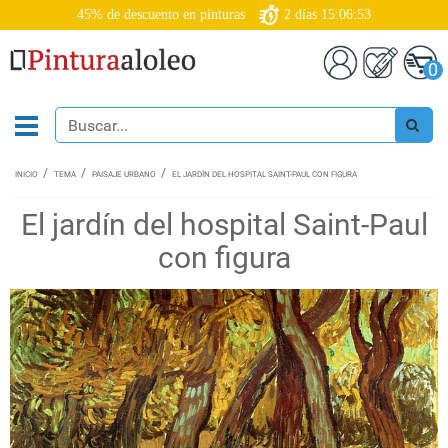
45% de descuento en pinturas
2
días
15:06:53
0
INICIO
TEMA
PAISAJE URBANO
EL JARDÍN DEL HOSPITAL SAINT-PAUL CON FIGURA
El jardín del hospital Saint-Paul
con figura