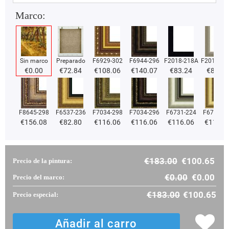
Marco:
Sin marco
Preparado
F6929-302
F6944-296
F2018-218A
F2018-37
€
0.00
€
72.84
€
108.06
€
140.07
€
83.24
€
83.24
F8645-298
F6537-236
F7034-298
F7034-296
F6731-224
F6731-2
€
156.08
€
82.80
€
116.06
€
116.06
€
116.06
€
116.0
€
183.00
€
100.65
Precio de la pintura:
€
0.00
€
0.00
Precio del marco:
€
183.00
€
100.65
Precio especial: