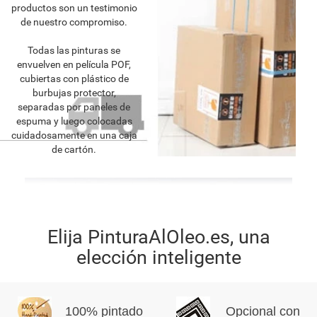
productos son un testimonio
de nuestro compromiso.
Todas las pinturas se
envuelven en película POF,
cubiertas con plástico de
burbujas protector,
separadas por paneles de
espuma y luego colocadas
cuidadosamente en una caja
de cartón.
Elija PinturaAlOleo.es, una
elección inteligente
100% pintado
Opcional con