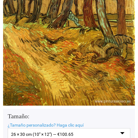
Tamaño:
¿Tamaño personalizado?
Haga clic aquí
26 × 30 cm (10" × 12") — €
100.65