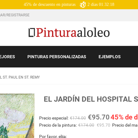
45% de descuento en pinturas
2
días
01:32:16
AR/REGISTRARSE
EJORES
PINTURAS PERSONALIZADAS
EJEMPLOS
L ST. PAUL EN ST. REMY
EL JARDÍN DEL HOSPITAL S
€
95.70
45% de d
Precio especial:
€
174.00
Precio de la pintura:
€
174.00
€
95.70
Precio del ma
Por favor, elija: