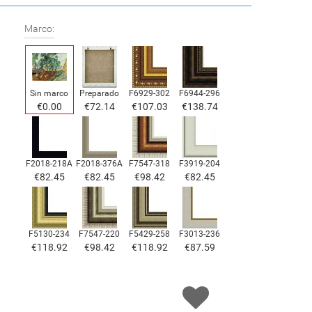
Marco:
Sin marco
Preparado
F6929-302
F6944-296
€
0.00
€
72.14
€
107.03
€
138.74
F2018-218A
F2018-376A
F7547-318
F3919-204
€
82.45
€
82.45
€
98.42
€
82.45
F5130-234
F7547-220
F5429-258
F3013-236
€
118.92
€
98.42
€
118.92
€
87.59
F1823-204
F8645-298
F6537-236
F7034-298