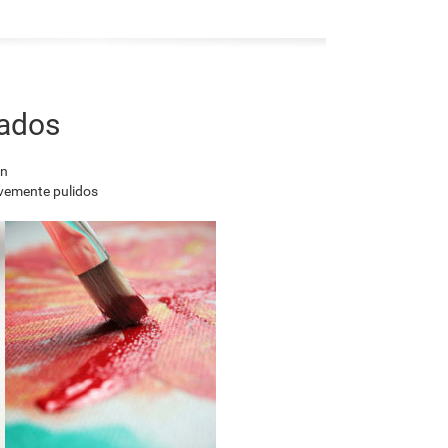
nados
en
avemente pulidos