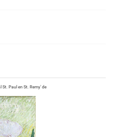
€
92.76
€
154.59
€
82.01
€
114.95
F7034-296
F6731-224
F6731-226
F4827-234
€
114.95
€
114.95
€
114.95
€
109.00
F8645-296
F4613-236
F5130-204
F6035-220
€
106.62
€
82.81
€
119.38
€
107.46
l St. Paul en St. Remy' de
F2833-204
€
98.31