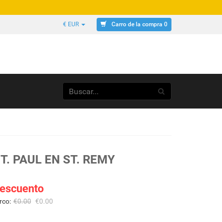
Carro de la compra 0
€ EUR
T. PAUL EN ST. REMY
escuento
rco:
€
0.00
€
0.00