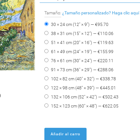
Tamaño:
¿Tamaño personalizado?
Haga clic aquí
30 × 24 cm (12" × 9") — €
95.70
38 × 31 cm (15" × 12") — €
110.06
51 × 41 cm (20" × 16") — €
119.63
61 × 49 cm (24" × 19") — €
155.99
76 × 61 cm (30" × 24") — €
220.11
91 × 73 cm (36" × 29") — €
288.06
102 × 82 cm (40" × 32") — €
338.78
122 × 98 cm (48" × 39") — €
445.01
)
)
132 × 106 cm (52" × 42") — €
502.43
152 × 123 cm (60" × 48") — €
622.05