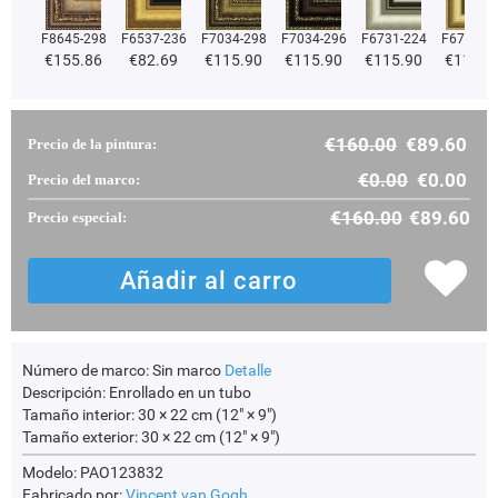
F8645-298
F6537-236
F7034-298
F7034-296
F6731-224
F6731-2
€
155.86
€
82.69
€
115.90
€
115.90
€
115.90
€
115.9
€
160.00
€
89.60
Precio de la pintura:
€
0.00
€
0.00
Precio del marco:
€
160.00
€
89.60
Precio especial:
Número de marco:
Sin marco
Detalle
Descripción:
Enrollado en un tubo
Tamaño interior:
30 × 22 cm (12" × 9")
Tamaño exterior:
30 × 22 cm (12" × 9")
Modelo: PAO123832
Fabricado por:
Vincent van Gogh