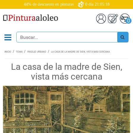
44% de descuento en pinturas
0
día
21:05:18
0
INICIO
TEMA
PAISAJE URBANO
LA CASA DE LA MADRE DE SIEN, VISTA MÁS CERCANA
La casa de la madre de Sien,
vista más cercana