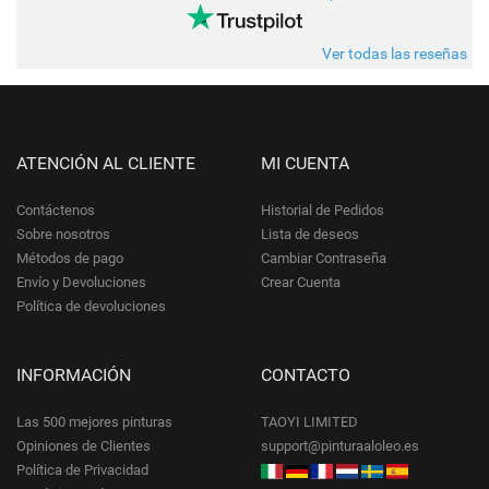
Ver todas las reseñas
ATENCIÓN AL CLIENTE
MI CUENTA
Contáctenos
Historial de Pedidos
Sobre nosotros
Lista de deseos
Métodos de pago
Cambiar Contraseña
Envío y Devoluciones
Crear Cuenta
Política de devoluciones
INFORMACIÓN
CONTACTO
Las 500 mejores pinturas
TAOYI LIMITED
Opiniones de Clientes
support@pinturaaloleo.es
Política de Privacidad