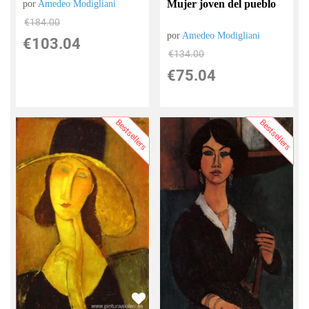
Mujer joven del pueblo
por
Amedeo Modigliani
€
184.00
por
Amedeo Modigliani
€
103.04
€
134.00
€
75.04
Bestsellers
Bestsellers