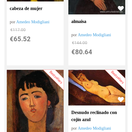
cabeza de mujer
almaisa
por
Amedeo Modigliani
€
117.00
por
Amedeo Modigliani
€
65.52
€
144.00
€
80.64
Bestsellers
Bestsellers
Desnudo reclinado con
cojín azul
por
Amedeo Modigliani