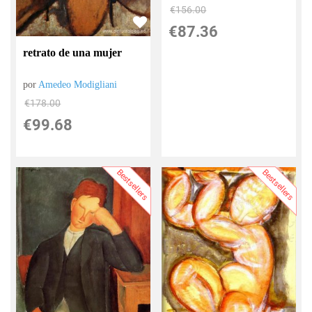
€
156.00
€
87.36
retrato de una mujer
por
Amedeo Modigliani
€
178.00
€
99.68
Bestsellers
Bestsellers