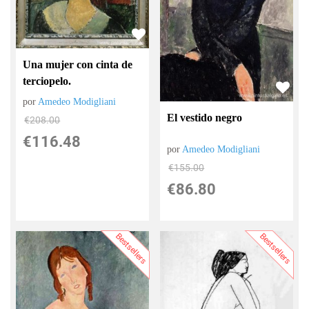
Una mujer con cinta de
terciopelo.
por
Amedeo Modigliani
El vestido negro
€
208.00
€
116.48
por
Amedeo Modigliani
€
155.00
€
86.80
Bestsellers
Bestsellers