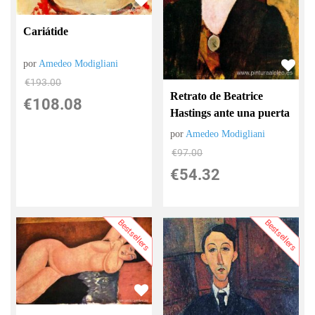
Cariátide
por
Amedeo Modigliani
€
193.00
Retrato de Beatrice
€
108.08
Hastings ante una puerta
por
Amedeo Modigliani
€
97.00
€
54.32
Bestsellers
Bestsellers