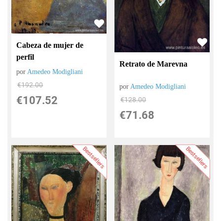
Cabeza de mujer de
perfil
Retrato de Marevna
por
Amedeo Modigliani
€
192.00
por
Amedeo Modigliani
€
107.52
€
128.00
€
71.68
Bestsellers
Bestsellers