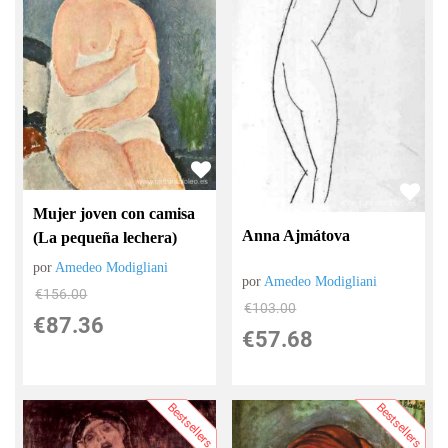
Mujer joven con camisa
Anna Ajmátova
(La pequeña lechera)
por
Amedeo Modigliani
por
Amedeo Modigliani
€
156.00
€
103.00
€
87.36
€
57.68
Bestsellers
Bestsellers