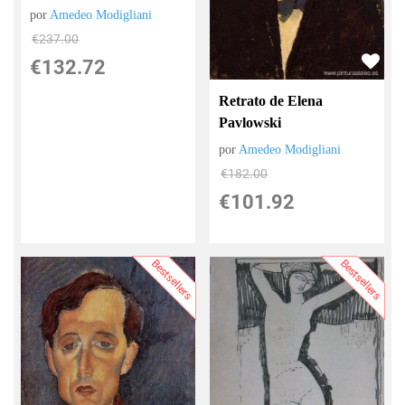
por
Amedeo Modigliani
€
237.00
€
132.72
Retrato de Elena
Pavlowski
por
Amedeo Modigliani
€
182.00
€
101.92
Bestsellers
Bestsellers