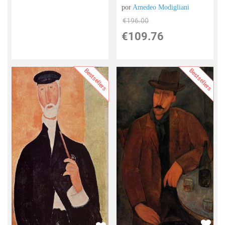
por
Amedeo Modigliani
€
196.00
€
109.76
Bestsellers
Bestsellers