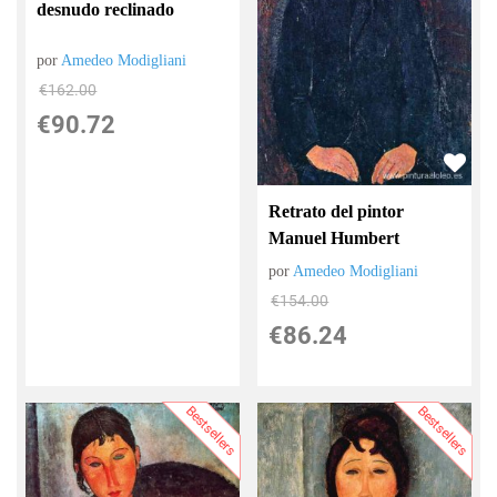
desnudo reclinado
por
Amedeo Modigliani
€
162.00
€
90.72
Retrato del pintor
Manuel Humbert
por
Amedeo Modigliani
€
154.00
€
86.24
Bestsellers
Bestsellers