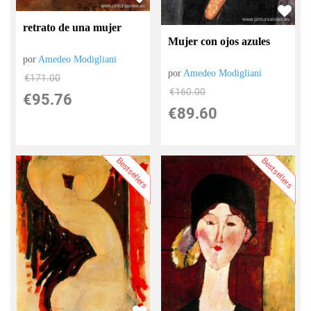
retrato de una mujer
Mujer con ojos azules
por
Amedeo Modigliani
por
Amedeo Modigliani
€
171.00
€
160.00
€
95.76
€
89.60
Bestsellers
Bestsellers