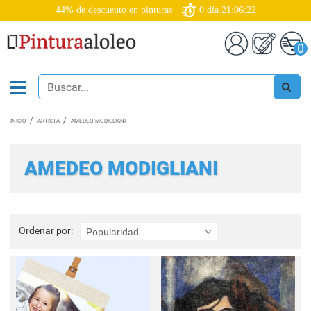
44% de descuento en pinturas
0
día
21:06:19
0
INICIO
ARTISTA
AMEDEO MODIGLIANI
AMEDEO MODIGLIANI
Ordenar
Ordenar por:
Popularidad
por: