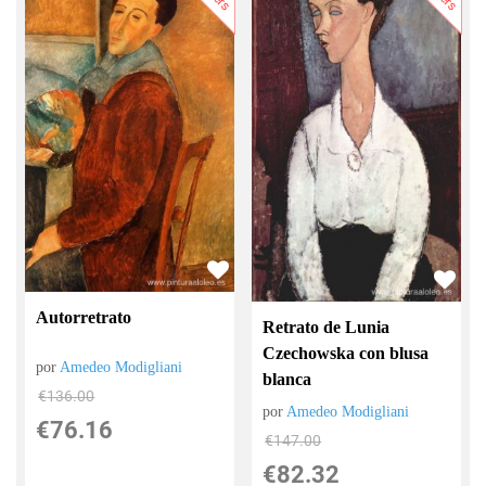
Autorretrato
Retrato de Lunia
Czechowska con blusa
por
Amedeo Modigliani
blanca
€
136.00
por
Amedeo Modigliani
€
76.16
€
147.00
€
82.32