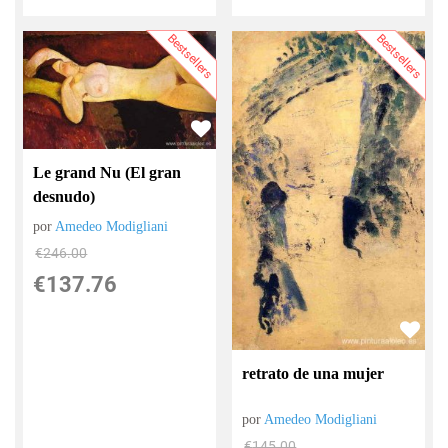
Bestsellers
Bestsellers
Le grand Nu (El gran
desnudo)
por
Amedeo Modigliani
€
246.00
€
137.76
retrato de una mujer
por
Amedeo Modigliani
€
145.00