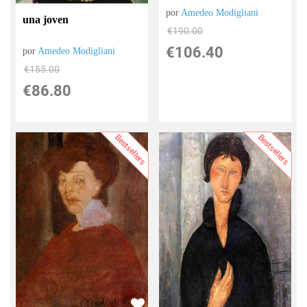
por
Amedeo Modigliani
una joven
€
190.00
€
106.40
por
Amedeo Modigliani
€
155.00
€
86.80
Bestsellers
Bestsellers