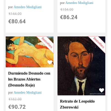
por
Amedeo Modigliani
por
Amedeo Modigliani
€
154.00
€
144.00
€
86.24
€
80.64
Bestsellers
Bestsellers
Durmiendo Desnudo con
los Brazos Abiertos
(Desnudo Rojo)
por
Amedeo Modigliani
€
162.00
Retrato de Leopoldo
€
90.72
Zborowski