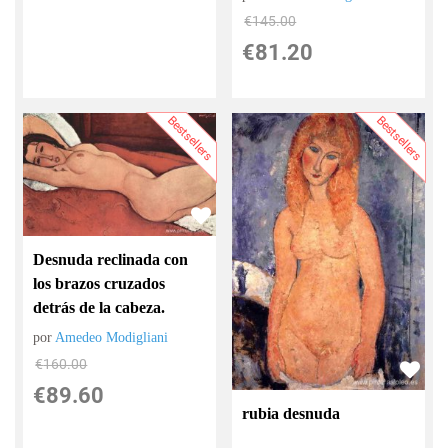
€
145.00
€
81.20
Bestsellers
Bestsellers
Desnuda reclinada con
los brazos cruzados
detrás de la cabeza.
por
Amedeo Modigliani
€
160.00
€
89.60
rubia desnuda