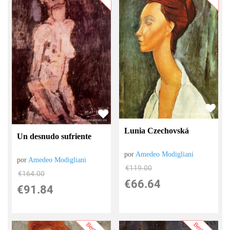
Lunia Czechovská
Un desnudo sufriente
por
Amedeo Modigliani
por
Amedeo Modigliani
€
119.00
€
164.00
€
66.64
€
91.84