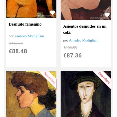
Desnudo femenino
Asientos desnudos en un
sofá.
por
Amedeo Modigliani
por
Amedeo Modigliani
€
158.00
€
156.00
€
88.48
€
87.36
Bestsellers
Bestsellers