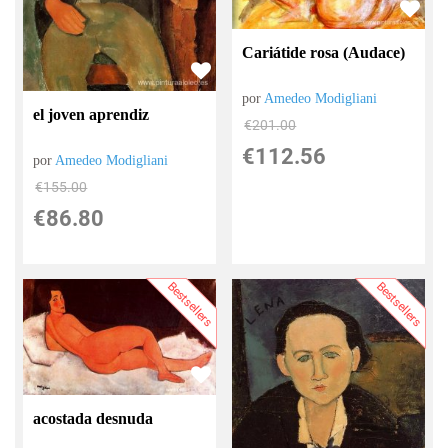
Cariátide rosa (Audace)
por
Amedeo Modigliani
el joven aprendiz
€
201.00
€
112.56
por
Amedeo Modigliani
€
155.00
€
86.80
Bestsellers
Bestsellers
acostada desnuda