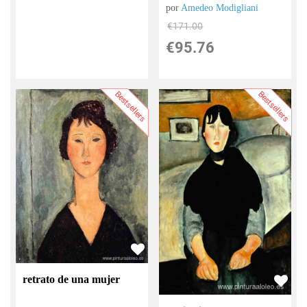
por
Amedeo Modigliani
€
171.00
€
95.76
Bestsellers
Bestsellers
retrato de una mujer