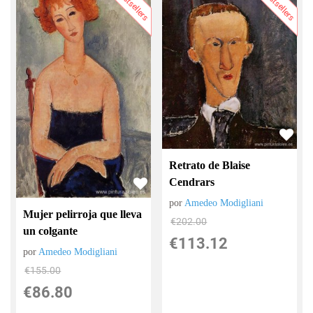
Bestsellers
Bestsellers
Retrato de Blaise
Cendrars
por
Amedeo Modigliani
Mujer pelirroja que lleva
€
202.00
un colgante
€
113.12
por
Amedeo Modigliani
€
155.00
€
86.80