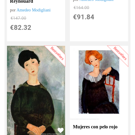
Reynouard
€
164.00
por
Amedeo Modigliani
€
91.84
€
147.00
€
82.32
Bestsellers
Bestsellers
Mujeres con pelo rojo