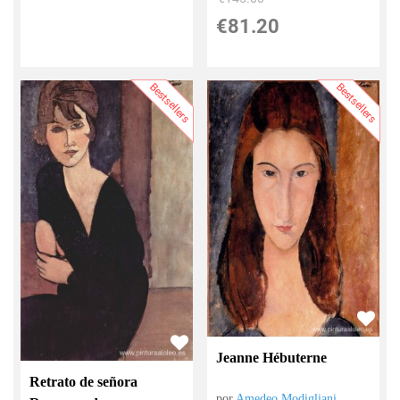
€
81.20
Bestsellers
Bestsellers
Jeanne Hébuterne
Retrato de señora
por
Amedeo Modigliani