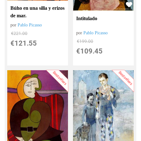
Búho en una silla y erizos
de mar.
Intitulado
por
Pablo Picasso
por
Pablo Picasso
€
221.00
€
199.00
€
121.55
€
109.45
Bestsellers
Bestsellers