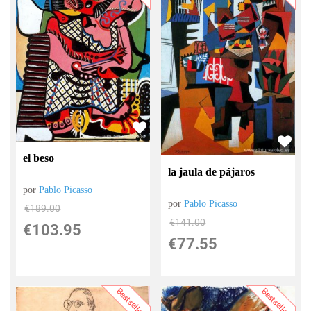
el beso
la jaula de pájaros
por
Pablo Picasso
por
Pablo Picasso
€
189.00
€
141.00
€
103.95
€
77.55
Bestsellers
Bestsellers