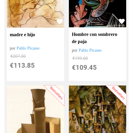
Hombre con sombrero
madre e hijo
de paja
por
Pablo Picasso
por
Pablo Picasso
€
207.00
€
199.00
€
113.85
€
109.45
Bestsellers
Bestsellers