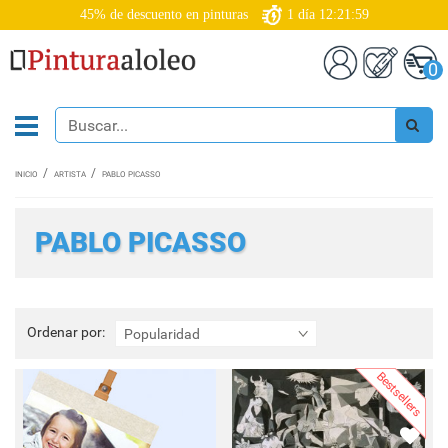
45% de descuento en pinturas
1
día
12:21:57
0
INICIO
ARTISTA
PABLO PICASSO
PABLO PICASSO
Ordenar
Ordenar por:
Popularidad
por:
Bestsellers