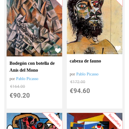
cabeza de fauno
Bodegón con botella de
Anís del Mono
por
Pablo Picasso
por
Pablo Picasso
€
172.00
€
164.00
€
94.60
€
90.20
Bestsellers
Bestsellers