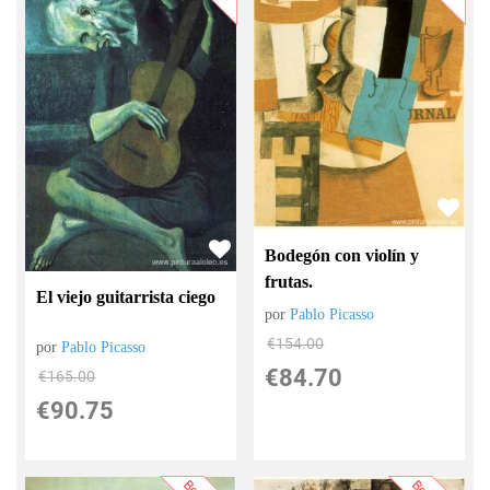
Bodegón con violín y
frutas.
El viejo guitarrista ciego
por
Pablo Picasso
€
154.00
por
Pablo Picasso
€
84.70
€
165.00
€
90.75