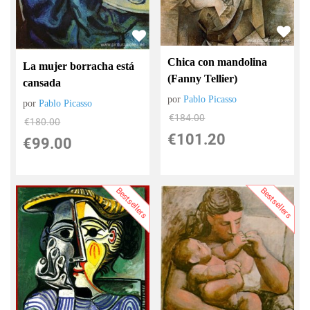
Chica con mandolina
La mujer borracha está
(Fanny Tellier)
cansada
por
Pablo Picasso
por
Pablo Picasso
€
184.00
€
180.00
€
101.20
€
99.00
Bestsellers
Bestsellers