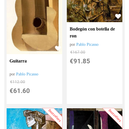
Bodegón con botella de
ron
por
Pablo Picasso
€
167.00
€
91.85
Guitarra
por
Pablo Picasso
€
112.00
€
61.60
Bestsellers
Bestsellers