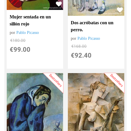
Mujer sentada en un
Dos acróbatas con un
sillón rojo
perro.
por
Pablo Picasso
por
Pablo Picasso
€
180.00
€
168.00
€
99.00
€
92.40
Bestsellers
Bestsellers