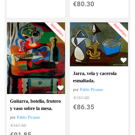
€
80.30
Bestsellers
Bestsellers
Jarra, vela y cacerola
esmaltada.
por
Pablo Picasso
€
157.00
Guitarra, botella, frutero
€
86.35
y vaso sobre la mesa.
por
Pablo Picasso
€
167.00
€
91.85