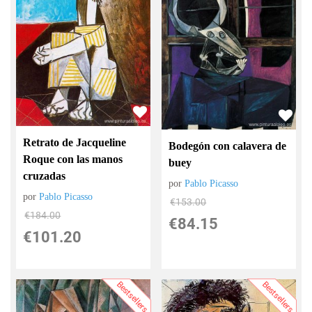
Retrato de Jacqueline
Bodegón con calavera de
Roque con las manos
buey
cruzadas
por
Pablo Picasso
por
Pablo Picasso
€
153.00
€
184.00
€
84.15
€
101.20
Bestsellers
Bestsellers