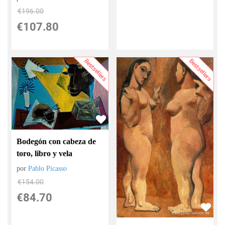
€
196.00
€
107.80
Bestsellers
Bestsellers
Bodegón con cabeza de
toro, libro y vela
por
Pablo Picasso
€
154.00
€
84.70