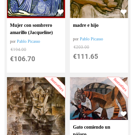
Mujer con sombrero
madre e hijo
amarillo (Jacqueline)
por
Pablo Picasso
por
Pablo Picasso
€
203.00
€
194.00
€
111.65
€
106.70
Bestsellers
Bestsellers
Gato comiendo un
pájaro