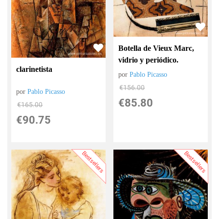
Botella de Vieux Marc,
vidrio y periódico.
clarinetista
por
Pablo Picasso
€
156.00
por
Pablo Picasso
€
85.80
€
165.00
€
90.75
Bestsellers
Bestsellers