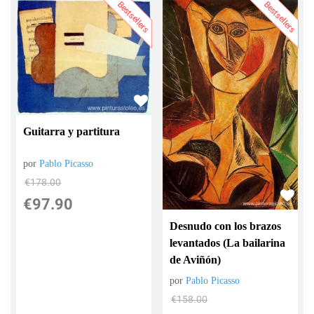
Bestsellers
Bestsellers
Guitarra y partitura
por
Pablo Picasso
€
178.00
€
97.90
Desnudo con los brazos
levantados (La bailarina
de Aviñón)
por
Pablo Picasso
€
158.00