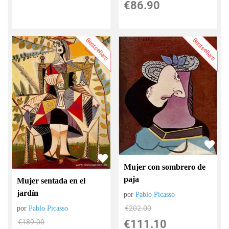
€
86.90
Bestsellers
Bestsellers
Mujer con sombrero de
paja
Mujer sentada en el
jardín
por
Pablo Picasso
€
202.00
por
Pablo Picasso
€
111.10
€
189.00