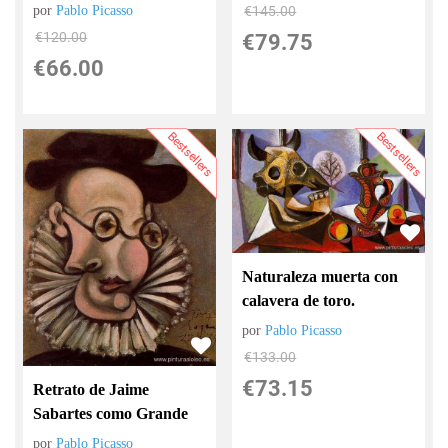
por
Pablo Picasso
€
145.00
€
120.00
€
79.75
€
66.00
Bestsellers
Bestsellers
Naturaleza muerta con
calavera de toro.
por
Pablo Picasso
€
133.00
€
73.15
Retrato de Jaime
Sabartes como Grande
por
Pablo Picasso