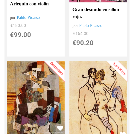
Arlequín con violín
Gran desnudo en sillón
rojo.
por
Pablo Picasso
€
180.00
por
Pablo Picasso
€
99.00
€
164.00
€
90.20
Bestsellers
Bestsellers