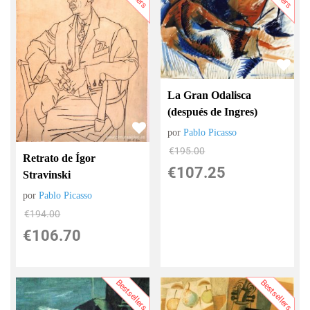
La Gran Odalisca
(después de Ingres)
por
Pablo Picasso
€
195.00
Retrato de Ígor
€
107.25
Stravinski
por
Pablo Picasso
€
194.00
€
106.70
Bestsellers
Bestsellers