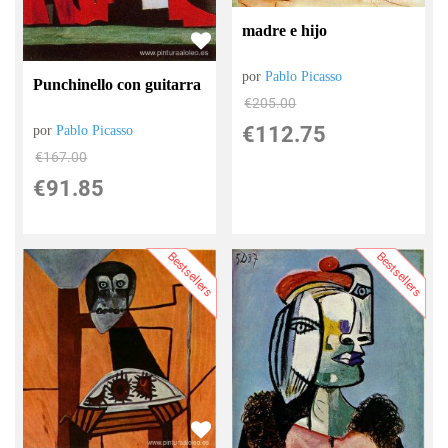
madre e hijo
por
Pablo Picasso
Punchinello con guitarra
€
205.00
€
112.75
por
Pablo Picasso
€
167.00
€
91.85
Bestsellers
Bestsellers