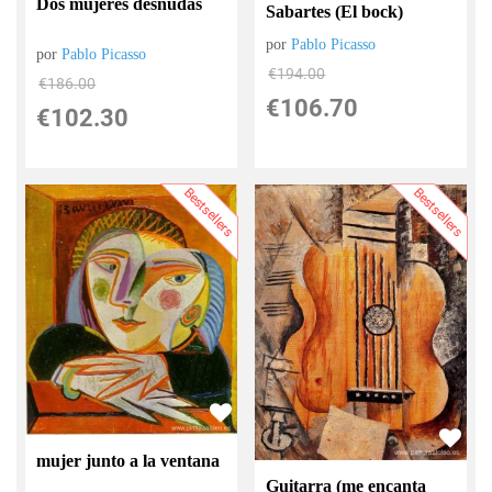
Dos mujeres desnudas
Sabartes (El bock)
por
Pablo Picasso
por
Pablo Picasso
€
194.00
€
186.00
€
106.70
€
102.30
Bestsellers
Bestsellers
mujer junto a la ventana
Guitarra (me encanta