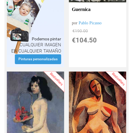
Guernica
por
Pablo Picasso
€
190.00
€
104.50
Podemos pintar
CUALQUIER IMAGEN
EN CUALQUIER TAMAÑO
Pinturas personalizadas
Bestsellers
Bestsellers