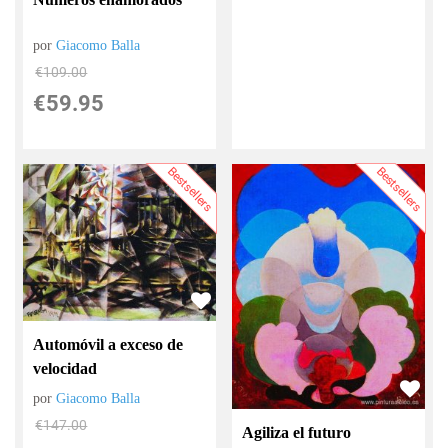
por
Giacomo Balla
€
109.00
€
59.95
Bestsellers
Bestsellers
Automóvil a exceso de
velocidad
por
Giacomo Balla
€
147.00
Agiliza el futuro