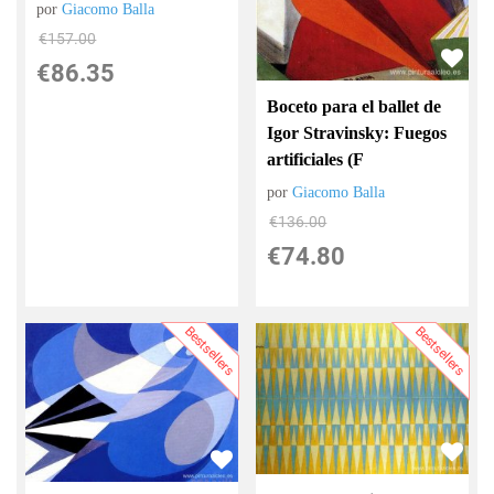
por
Giacomo Balla
€
157.00
€
86.35
Boceto para el ballet de
Igor Stravinsky: Fuegos
artificiales (F
por
Giacomo Balla
€
136.00
€
74.80
Bestsellers
Bestsellers