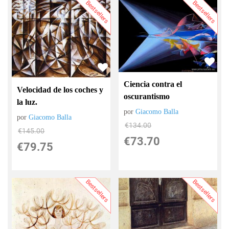
Bestsellers
Bestsellers
Ciencia contra el
Velocidad de los coches y
oscurantismo
la luz.
por
Giacomo Balla
por
Giacomo Balla
€
134.00
€
145.00
€
73.70
€
79.75
Bestsellers
Bestsellers