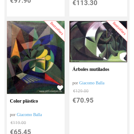
€
97.90
€
113.30
Bestsellers
Bestsellers
Árboles mutilados
por
Giacomo Balla
€
129.00
€
70.95
Color plástico
por
Giacomo Balla
€
119.00
€
65.45