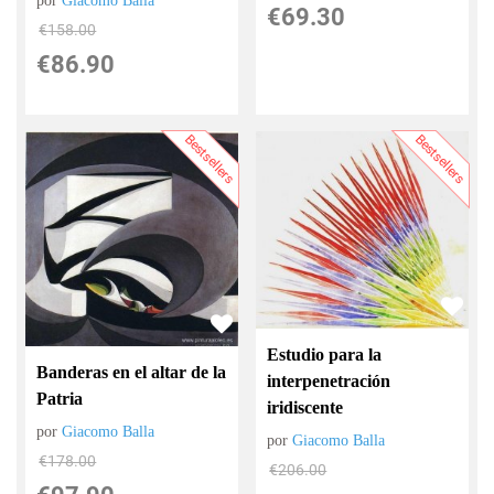
por
Giacomo Balla
€
69.30
€
158.00
€
86.90
Bestsellers
Bestsellers
Estudio para la
Banderas en el altar de la
interpenetración
Patria
iridiscente
por
Giacomo Balla
por
Giacomo Balla
€
178.00
€
206.00