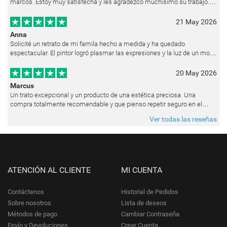
marcos. Estoy muy satisfecha y les agradezco muchísimo su trabajo.
Ya están colgados en las paredes de mi casa. He recibido muchos e
21 May 2026
Anna
Solicité un retrato de mi famila hecho a medida y ha quedado
espectacular. El pintor logró plasmar las expresiones y la luz de un modo
muy natural, como si hubiera estado pintando en vivo. Siempre que les p
20 May 2026
Marcus
Un trato excepcional y un producto de una estética preciosa. Una
compra totalmente recomendable y que pienso repetir seguro en el
futuro.
Ver todas las reseñas
ATENCIÓN AL CLIENTE
MI CUENTA
Contáctenos
Historial de Pedidos
Sobre nosotros
Lista de deseos
Métodos de pago
Cambiar Contraseña
Envío y Devoluciones
Crear Cuenta