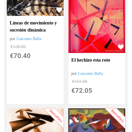
Líneas de movimiento y
sucesión dinámica
por
Giacomo Balla
€
128.00
€
70.40
El hechizo esta roto
por
Giacomo Balla
€
131.00
€
72.05
Bestsellers
Bestsellers