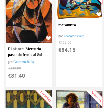
marombra
por
Giacomo Balla
€
153.00
El planeta Mercurio
€
84.15
pasando frente al Sol
por
Giacomo Balla
€
148.00
€
81.40
Bestsellers
Bestsellers