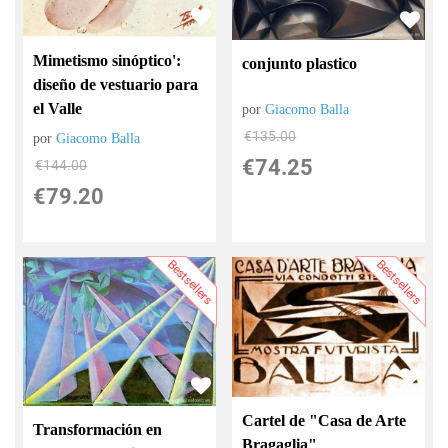
Mimetismo sinóptico':
conjunto plastico
diseño de vestuario para
el Valle
por
Giacomo Balla
€
135.00
por
Giacomo Balla
€
74.25
€
144.00
€
79.20
Bestsellers
Bestsellers
Cartel de "Casa de Arte
Transformación en
Bragaglia"