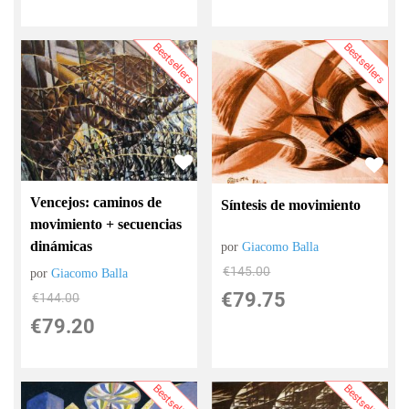
Bestsellers
Bestsellers
Vencejos: caminos de
Síntesis de movimiento
movimiento + secuencias
dinámicas
por
Giacomo Balla
€
145.00
por
Giacomo Balla
€
79.75
€
144.00
€
79.20
Bestsellers
Bestsellers