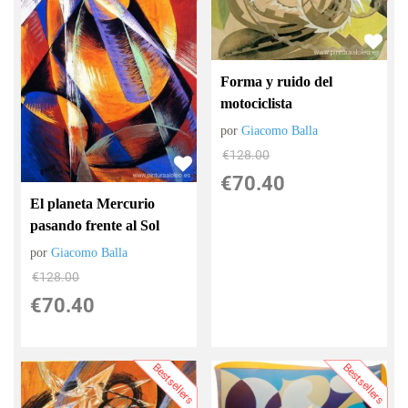
Forma y ruido del
motociclista
por
Giacomo Balla
€
128.00
€
70.40
El planeta Mercurio
pasando frente al Sol
por
Giacomo Balla
€
128.00
€
70.40
Bestsellers
Bestsellers