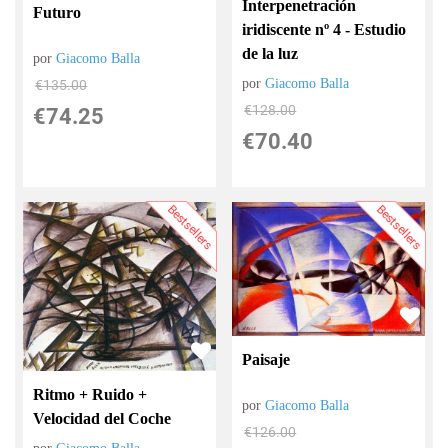
Interpenetración
Futuro
iridiscente nº 4 - Estudio
de la luz
por
Giacomo Balla
por
Giacomo Balla
€
135.00
€
128.00
€
74.25
€
70.40
Bestsellers
Bestsellers
Paisaje
Ritmo + Ruido +
por
Giacomo Balla
Velocidad del Coche
€
126.00