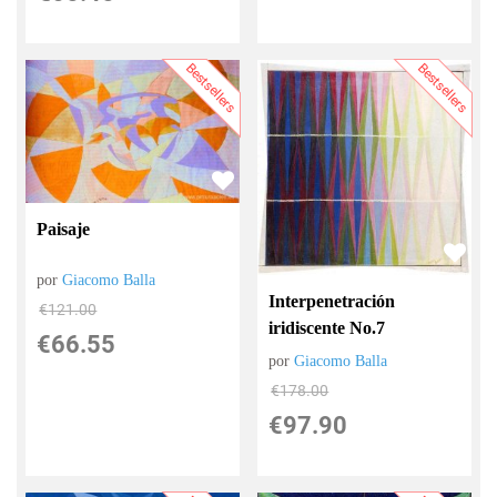
Bestsellers
Bestsellers
Paisaje
por
Giacomo Balla
Interpenetración
€
121.00
iridiscente No.7
€
66.55
por
Giacomo Balla
€
178.00
€
97.90