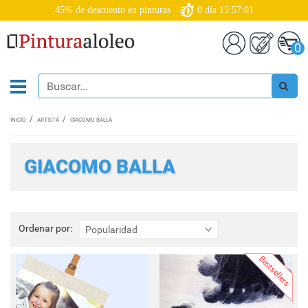
45% de descuento en pinturas
0
día
15:56:59
0
INICIO
ARTISTA
GIACOMO BALLA
GIACOMO BALLA
Ordenar
Ordenar por:
Popularidad
por:
Bestsellers