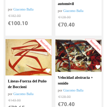
automóvil
por
Giacomo Balla
por
Giacomo Balla
€
182.00
€
128.00
€
100.10
€
70.40
Bestsellers
Bestsellers
Velocidad abstracta +
Líneas-Fuerza del Puño
sonido
de Boccioni
por
Giacomo Balla
por
Giacomo Balla
€
128.00
€
143.00
€
70.40