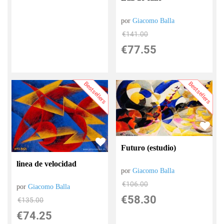
por
Giacomo Balla
€
141.00
€
77.55
Bestsellers
Bestsellers
Futuro (estudio)
linea de velocidad
por
Giacomo Balla
€
106.00
por
Giacomo Balla
€
58.30
€
135.00
€
74.25