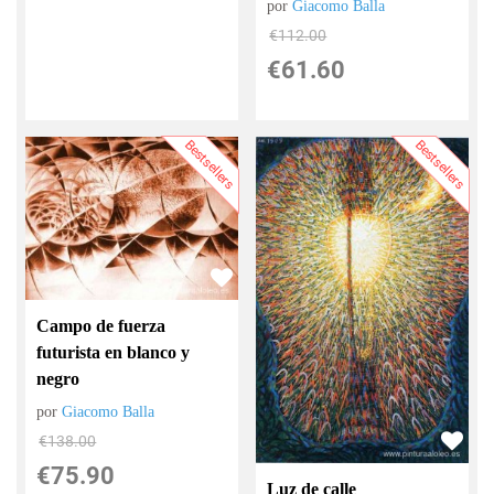
por
Giacomo Balla
€
112.00
€
61.60
Bestsellers
Bestsellers
Campo de fuerza
futurista en blanco y
negro
por
Giacomo Balla
€
138.00
€
75.90
Luz de calle