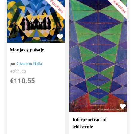
Bestsellers
Bestsellers
Monjas y paisaje
por
Giacomo Balla
€
201.00
€
110.55
Interpenetración
iridiscente