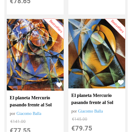
€
78.65
Bestsellers
Bestsellers
El planeta Mercurio
El planeta Mercurio
pasando frente al Sol
pasando frente al Sol
por
Giacomo Balla
por
Giacomo Balla
€
145.00
€
141.00
€
79.75
€
77.55