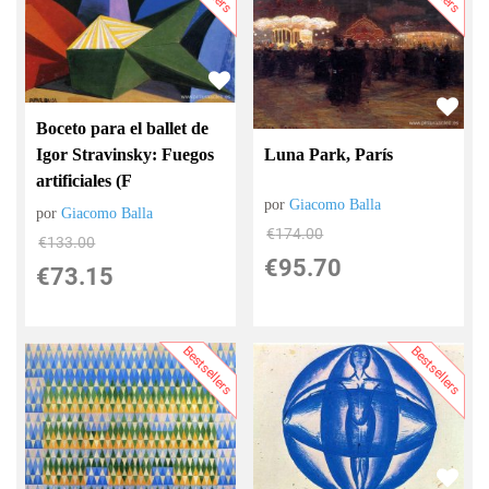
Boceto para el ballet de
Igor Stravinsky: Fuegos
Luna Park, París
artificiales (F
por
Giacomo Balla
por
Giacomo Balla
€
174.00
€
133.00
€
95.70
€
73.15
Bestsellers
Bestsellers