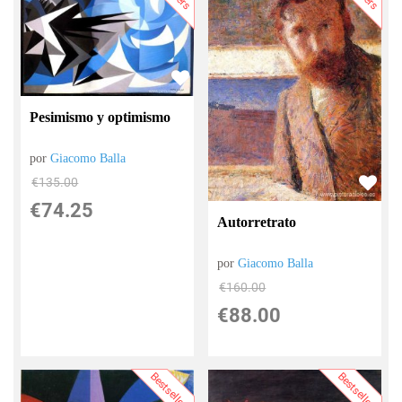
Pesimismo y optimismo
por
Giacomo Balla
€
135.00
€
74.25
Autorretrato
por
Giacomo Balla
€
160.00
€
88.00
Bestsellers
Bestsellers