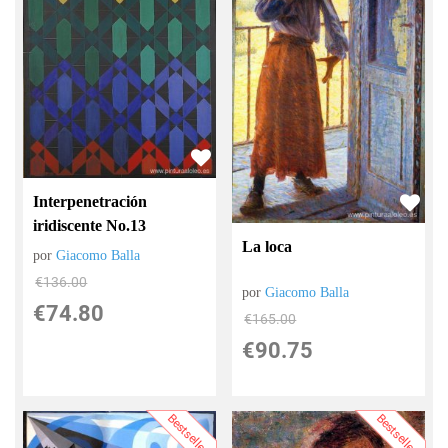
Interpenetración
iridiscente No.13
La loca
por
Giacomo Balla
€
136.00
por
Giacomo Balla
€
74.80
€
165.00
€
90.75
Bestsellers
Bestsellers