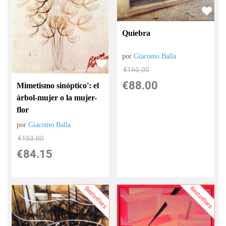
Quiebra
por
Giacomo Balla
€
160.00
€
88.00
Mimetismo sinóptico': el
árbol-mujer o la mujer-
flor
por
Giacomo Balla
€
153.00
€
84.15
Bestsellers
Bestsellers