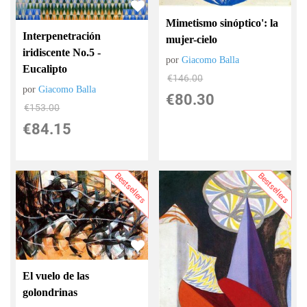
Mimetismo sinóptico': la
Interpenetración
mujer-cielo
iridiscente No.5 -
por
Giacomo Balla
Eucalipto
€
146.00
por
Giacomo Balla
€
80.30
€
153.00
€
84.15
Bestsellers
Bestsellers
El vuelo de las
golondrinas