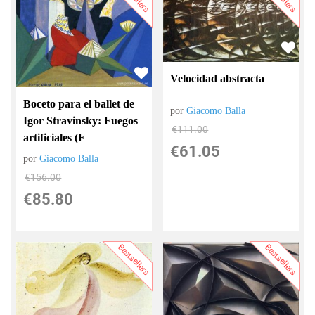
Velocidad abstracta
Boceto para el ballet de
por
Giacomo Balla
Igor Stravinsky: Fuegos
€
111.00
artificiales (F
€
61.05
por
Giacomo Balla
€
156.00
€
85.80
Bestsellers
Bestsellers