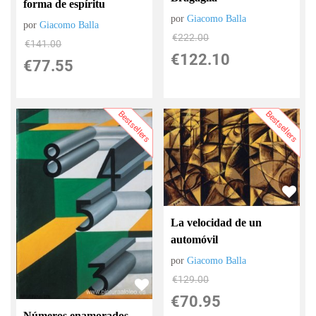
forma de espíritu
por
Giacomo Balla
por
Giacomo Balla
€
222.00
€
141.00
€
122.10
€
77.55
Bestsellers
Bestsellers
La velocidad de un
automóvil
por
Giacomo Balla
€
129.00
€
70.95
Números enamorados