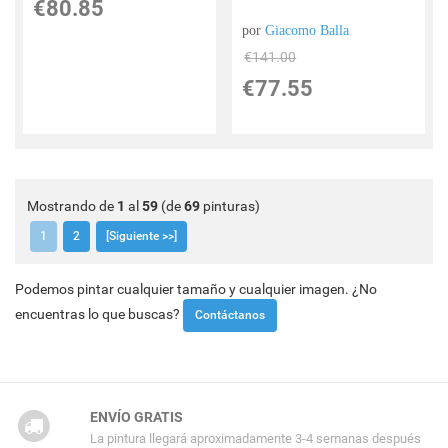
€
80.85
por
Giacomo Balla
€
141.00
€
77.55
Mostrando de
1
al
59
(de
69
pinturas)
1
2
[Siguiente >>]
Podemos pintar cualquier tamaño y cualquier imagen. ¿No
encuentras lo que buscas?
Contáctanos
ENVÍO GRATIS
La pintura llegará aproximadamente 3-4 semanas después