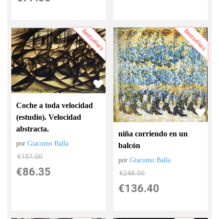
Bestsellers
Bestsellers
Coche a toda velocidad
(estudio). Velocidad
abstracta.
niña corriendo en un
por
Giacomo Balla
balcón
€
157.00
por
Giacomo Balla
€
86.35
€
248.00
€
136.40