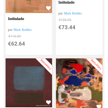
Intitulado
por
Mark Rothko
Intitulado
€
136.00
€
73.44
por
Mark Rothko
€
116.00
€
62.64
Bestsellers
Bestsellers