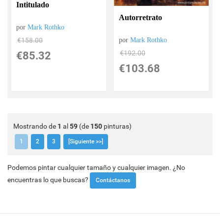
Intitulado
Autorretrato
por
Mark Rothko
por
Mark Rothko
€
158.00
€
192.00
€
85.32
€
103.68
Mostrando de
1
al
59
(de
150
pinturas)
1
2
3
[Siguiente >>]
Podemos pintar cualquier tamaño y cualquier imagen. ¿No
encuentras lo que buscas?
Contáctanos