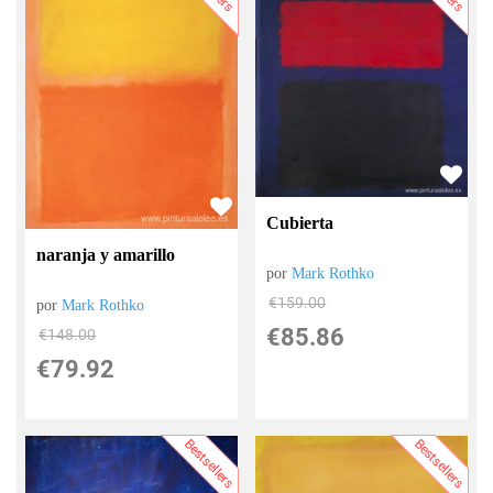
Cubierta
naranja y amarillo
por
Mark Rothko
€
159.00
por
Mark Rothko
€
85.86
€
148.00
€
79.92
Bestsellers
Bestsellers