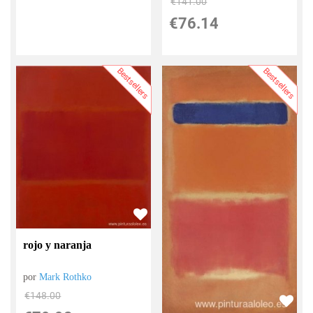
€
141.00
€
76.14
Bestsellers
Bestsellers
rojo y naranja
por
Mark Rothko
€
148.00