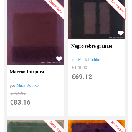
Bestsellers
Bestsellers
Negro sobre granate
por
Mark Rothko
€
128.00
Marrón Púrpura
€
69.12
por
Mark Rothko
€
154.00
€
83.16
Bestsellers
Bestsellers