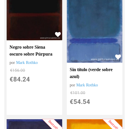
Negro sobre Siena
oscuro sobre Púrpura
por
Mark Rothko
Sin título (verde sobre
€
156.00
azul)
€
84.24
por
Mark Rothko
€
101.00
€
54.54
Bestsellers
Bestsellers