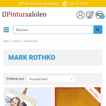
46% de descuento en pinturas
1
día
15:19:01
0
INICIO
ARTISTA
MARK ROTHKO
MARK ROTHKO
Ordenar
Ordenar por:
Popularidad
por:
Bestsellers