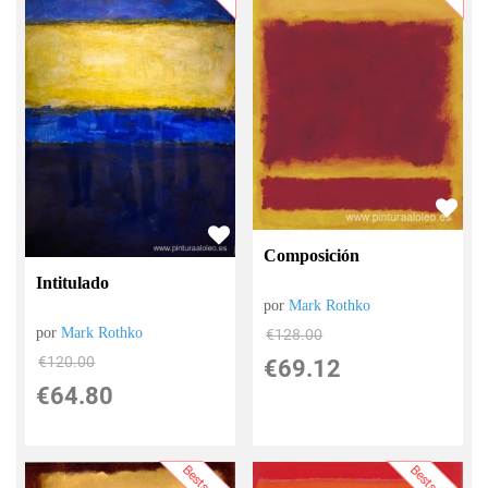
Composición
Intitulado
por
Mark Rothko
por
Mark Rothko
€
128.00
€
120.00
€
69.12
€
64.80