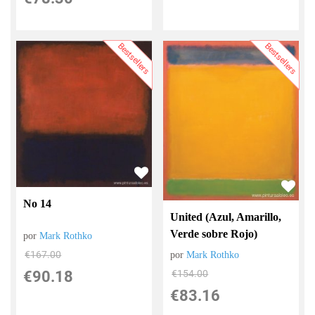
Bestsellers
Bestsellers
No 14
United (Azul, Amarillo,
Verde sobre Rojo)
por
Mark Rothko
€
167.00
por
Mark Rothko
€
90.18
€
154.00
€
83.16