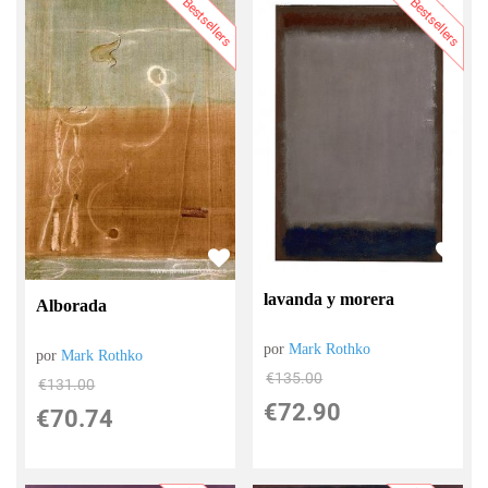
Bestsellers
Bestsellers
lavanda y morera
Alborada
por
Mark Rothko
por
Mark Rothko
€
135.00
€
131.00
€
72.90
€
70.74