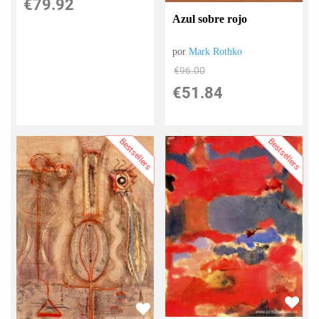
€
79.92
Azul sobre rojo
por
Mark Rothko
€
96.00
€
51.84
Bestsellers
Bestsellers