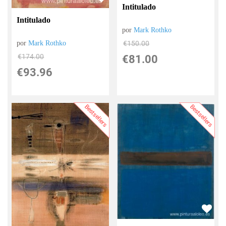
Intitulado
Intitulado
por
Mark Rothko
por
Mark Rothko
€
150.00
€
174.00
€
81.00
€
93.96
Bestsellers
Bestsellers