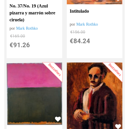
No. 37/No. 19 (Azul
Intitulado
pizarra y marrón sobre
ciruela)
por
Mark Rothko
por
Mark Rothko
€
156.00
€
169.00
€
84.24
€
91.26
Bestsellers
Bestsellers