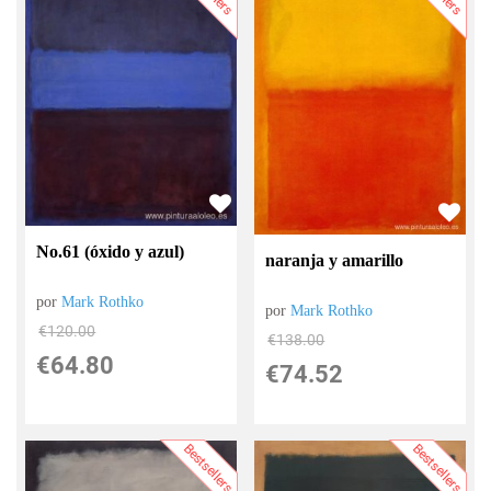
No.61 (óxido y azul)
naranja y amarillo
por
Mark Rothko
por
Mark Rothko
€
120.00
€
138.00
€
64.80
€
74.52
Bestsellers
Bestsellers