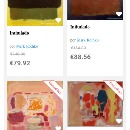
Intitulado
Intitulado
por
Mark Rothko
por
Mark Rothko
€
164.00
€
148.00
€
88.56
€
79.92
Bestsellers
Bestsellers