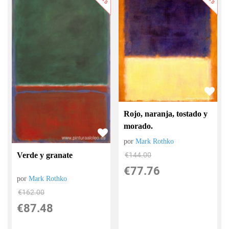
Rojo, naranja, tostado y
morado.
por
Mark Rothko
Verde y granate
€
144.00
€
77.76
por
Mark Rothko
€
162.00
€
87.48