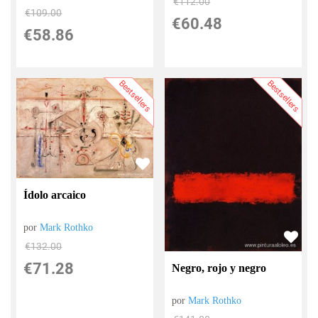
€
112.00
€
109.00
€
60.48
€
58.86
Bestsellers
Bestsellers
Ídolo arcaico
por
Mark Rothko
€
132.00
€
71.28
Negro, rojo y negro
por
Mark Rothko