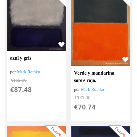
azul y gris
por
Mark Rothko
Verde y mandarina
€
162.00
sobre rojo.
€
87.48
por
Mark Rothko
€
131.00
€
70.74
Bestsellers
Bestsellers