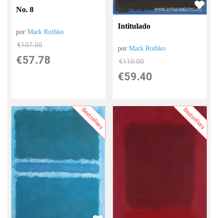
No. 8
Intitulado
por
Mark Rothko
€
107.00
por
Mark Rothko
€
57.78
€
110.00
€
59.40
Bestsellers
Bestsellers