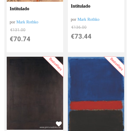
Intitulado
Intitulado
por
Mark Rothko
por
Mark Rothko
€
136.00
€
131.00
€
73.44
€
70.74
Bestsellers
Bestsellers