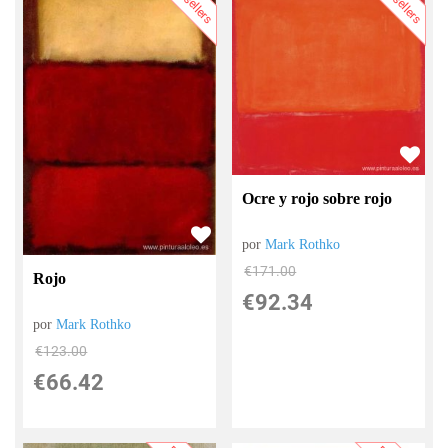
Bestsellers
Bestsellers
Ocre y rojo sobre rojo
por
Mark Rothko
€
171.00
Rojo
€
92.34
por
Mark Rothko
€
123.00
€
66.42