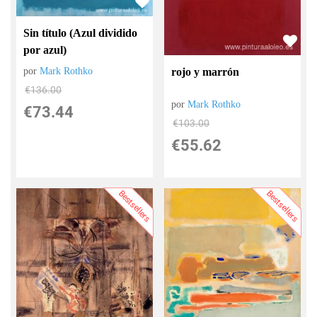
Sin título (Azul dividido
por azul)
por
Mark Rothko
rojo y marrón
€
136.00
por
Mark Rothko
€
73.44
€
103.00
€
55.62
Bestsellers
Bestsellers