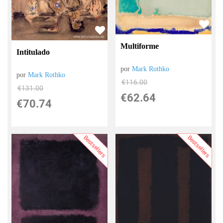
Multiforme
Intitulado
por
Mark Rothko
por
Mark Rothko
€
116.00
€
131.00
€
62.64
€
70.74
Bestsellers
Bestsellers