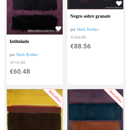
Negro sobre granate
por
Mark Rothko
€
164.00
Intitulado
€
88.56
por
Mark Rothko
€
112.00
€
60.48
Bestsellers
Bestsellers