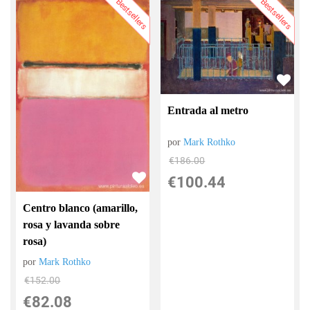
Bestsellers
Bestsellers
Entrada al metro
por
Mark Rothko
€
186.00
€
100.44
Centro blanco (amarillo,
rosa y lavanda sobre
rosa)
por
Mark Rothko
€
152.00
€
82.08