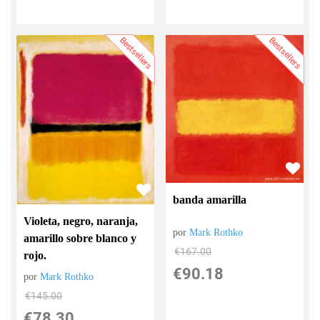
Bestsellers
Bestsellers
banda amarilla
Violeta, negro, naranja,
por
Mark Rothko
amarillo sobre blanco y
€
167.00
rojo.
€
90.18
por
Mark Rothko
€
145.00
€
78.30