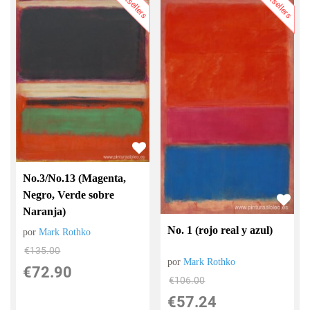
Bestsellers
Bestsellers
No.3/No.13 (Magenta,
Negro, Verde sobre
Naranja)
No. 1 (rojo real y azul)
por
Mark Rothko
€
135.00
por
Mark Rothko
€
72.90
€
106.00
€
57.24