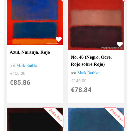
Azul, Naranja, Rojo
No. 46 (Negro, Ocre,
Rojo sobre Rojo)
por
Mark Rothko
por
Mark Rothko
€
159.00
€
146.00
€
85.86
€
78.84
Bestsellers
Bestsellers