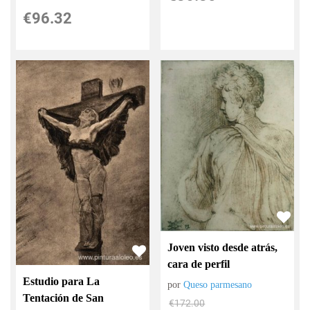
€
96.32
Joven visto desde atrás,
cara de perfil
Estudio para La
por
Queso parmesano
Tentación de San
€
172.00