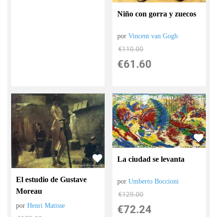
Niño con gorra y zuecos
por
Vincent van Gogh
€
110.00
€
61.60
La ciudad se levanta
El estudio de Gustave
por
Umberto Boccioni
Moreau
€
129.00
por
Henri Matisse
€
72.24