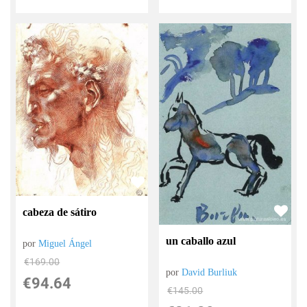
cabeza de sátiro
un caballo azul
por
Miguel Ángel
€
169.00
por
David Burliuk
€
94.64
€
145.00