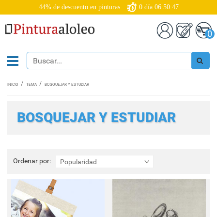
44% de descuento en pinturas
0
día
06:50:45
0
INICIO
TEMA
BOSQUEJAR Y ESTUDIAR
BOSQUEJAR Y ESTUDIAR
Ordenar
Ordenar por:
Popularidad
por: