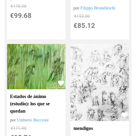
€
178.00
por
Filippo Brunelleschi
€
99.68
€
152.00
€
85.12
Estados de ánimo
(estudio): los que se
quedan
por
Umberto Boccioni
mendigos
€
171.00