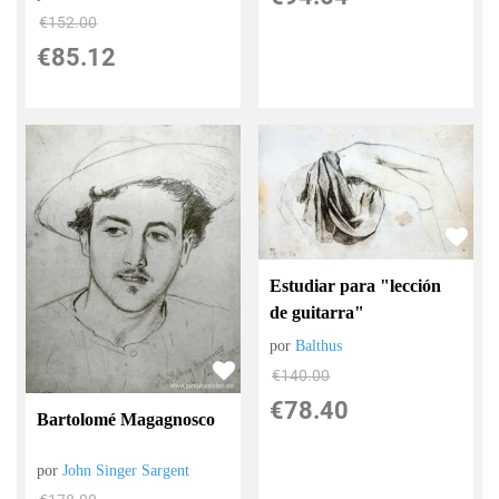
€
152.00
€
85.12
Estudiar para "lección
de guitarra"
por
Balthus
€
140.00
€
78.40
Bartolomé Magagnosco
por
John Singer Sargent