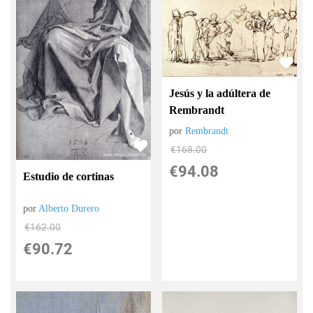
Jesús y la adúltera de
Rembrandt
por
Rembrandt
€
168.00
€
94.08
Estudio de cortinas
por
Alberto Durero
€
162.00
€
90.72