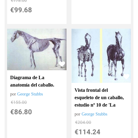
€
178.00
€
99.68
Diagrama de La
anatomía del caballo.
Vista frontal del
por
George Stubbs
esqueleto de un caballo,
€
155.00
estudio nº 10 de 'La
€
86.80
por
George Stubbs
€
204.00
€
114.24