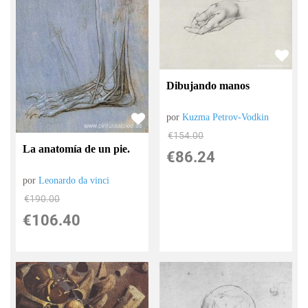
Dibujando manos
por
Kuzma Petrov-Vodkin
€
154.00
La anatomía de un pie.
€
86.24
por
Leonardo da vinci
€
190.00
€
106.40