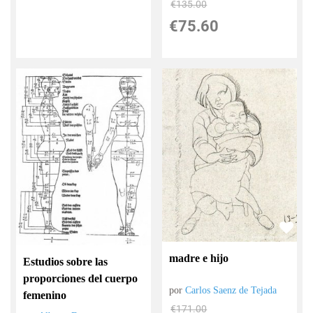
€
135.00
€
75.60
madre e hijo
Estudios sobre las
proporciones del cuerpo
por
Carlos Saenz de Tejada
femenino
€
171.00