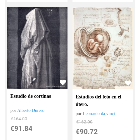
Estudio de cortinas
Estudios del feto en el
útero.
por
Alberto Durero
por
Leonardo da vinci
€
164.00
€
162.00
€
91.84
€
90.72