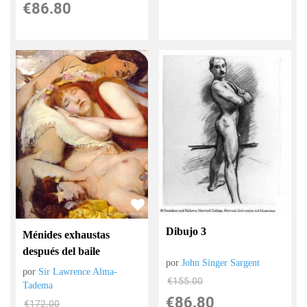
€
86.80
Dibujo 3
Ménides exhaustas
después del baile
por
John Singer Sargent
por
Sir Lawrence Alma-
€
155.00
Tadema
€
86.80
€
172.00