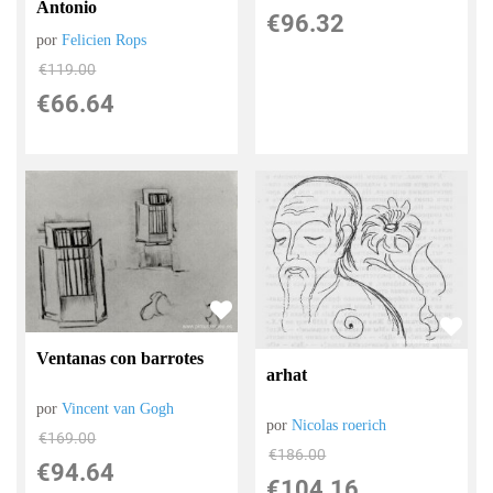
Antonio
€
96.32
por
Felicien Rops
€
119.00
€
66.64
Ventanas con barrotes
arhat
por
Vincent van Gogh
por
Nicolas roerich
€
169.00
€
186.00
€
94.64
€
104.16