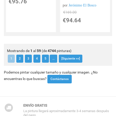
€
95.76
por
Jerónimo El Bosco
€
169.00
€
94.64
Mostrando de
1
al
59
(de
4744
pinturas)
1
2
3
4
5
...
[Siguiente >>]
Podemos pintar cualquier tamaño y cualquier imagen. ¿No
encuentras lo que buscas?
Contáctanos
ENVÍO GRATIS
La pintura llegará aproximadamente 3-4 semanas después
del pago.