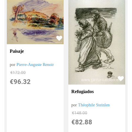
Paisaje
por
Pierre-Auguste Renoir
€
172.00
€
96.32
Refugiados
por
Théophile Steinlen
€
148.00
€
82.88