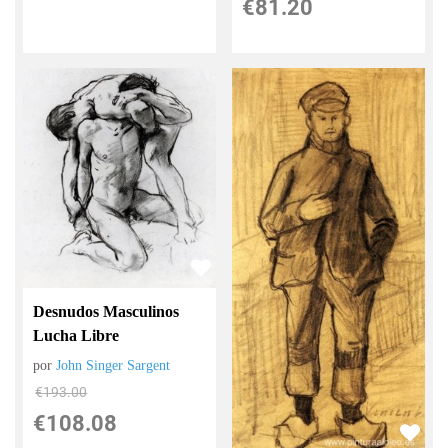
€
81.20
Desnudos Masculinos
Lucha Libre
por
John Singer Sargent
€
193.00
€
108.08