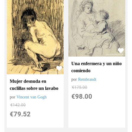
Una enfermera y un niño
comiendo
por
Rembrandt
Mujer desnuda en
€
175.00
cuclillas sobre un lavabo
€
98.00
por
Vincent van Gogh
€
142.00
€
79.52