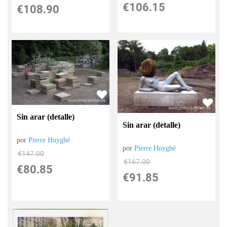
€
106.15
€
108.90
Sin arar (detalle)
Sin arar (detalle)
por
Pierre Huyghé
por
Pierre Huyghé
€
147.00
€
167.00
€
80.85
€
91.85