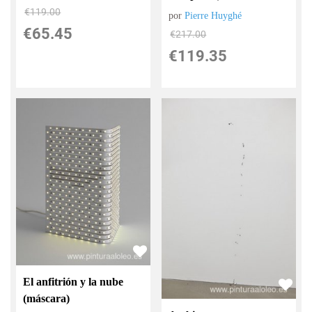
€
119.00
por
Pierre Huyghé
€
65.45
€
217.00
€
119.35
El anfitrión y la nube
(máscara)