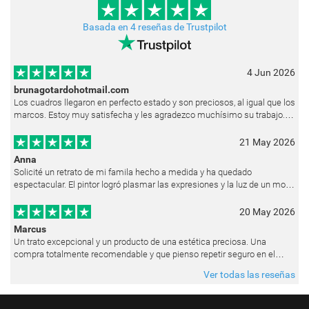
Basada en 4 reseñas de Trustpilot
4 Jun 2026
brunagotardohotmail.com
Los cuadros llegaron en perfecto estado y son preciosos, al igual que los
marcos. Estoy muy satisfecha y les agradezco muchísimo su trabajo.
Ya están colgados en las paredes de mi casa. He recibido muchos e
21 May 2026
Anna
Solicité un retrato de mi famila hecho a medida y ha quedado
espectacular. El pintor logró plasmar las expresiones y la luz de un modo
muy natural, como si hubiera estado pintando en vivo. Siempre que les p
20 May 2026
Marcus
Un trato excepcional y un producto de una estética preciosa. Una
compra totalmente recomendable y que pienso repetir seguro en el
futuro.
Ver todas las reseñas