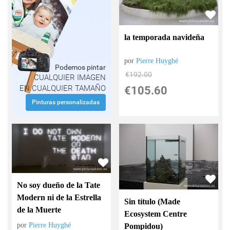
la temporada navideña
por
Pierre Huyghé
Podemos pintar
€
192.00
CUALQUIER IMAGEN
EN CUALQUIER TAMAÑO
€
105.60
Pinturas personalizadas
No soy dueño de la Tate
Modern ni de la Estrella
Sin título (Made
de la Muerte
Ecosystem Centre
por
Pierre Huyghé
Pompidou)