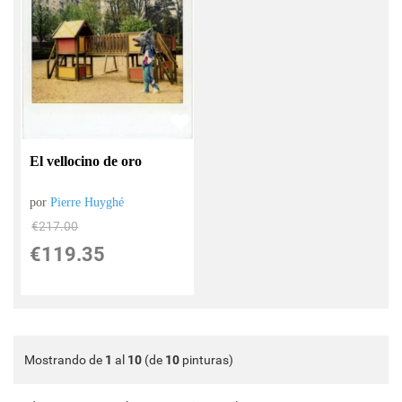
El vellocino de oro
por
Pierre Huyghé
€
217.00
€
119.35
Mostrando de
1
al
10
(de
10
pinturas)