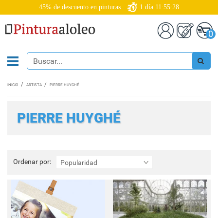
45% de descuento en pinturas
1
día
11:55:27
0
INICIO
ARTISTA
PIERRE HUYGHÉ
PIERRE HUYGHÉ
Ordenar
Ordenar por:
Popularidad
por: