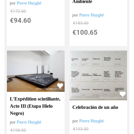
Ambiente
por
Pierre Huyghé
€
172.00
por
Pierre Huyghé
€
94.60
€
183.00
€
100.65
L'Expédition scintillante,
Acto III (Etapa Hielo
Celebración de un año
Negro)
por
Pierre Huyghé
por
Pierre Huyghé
€
193.00
€
198.00