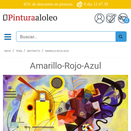
45% de descuento en pinturas
0
día
12:47:39
0
INICIO
TEMA
ABSTRACTO
AMARILLO-ROJO-AZUL
Amarillo-Rojo-Azul