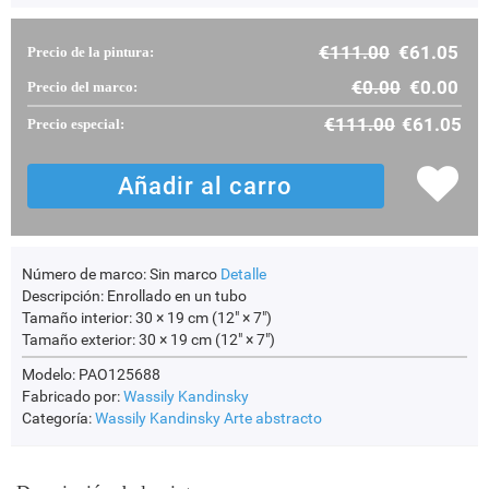
€
111.00
€
61.05
Precio de la pintura:
€
0.00
€
0.00
Precio del marco:
€
111.00
€
61.05
Precio especial:
Número de marco:
Sin marco
Detalle
Descripción:
Enrollado en un tubo
Tamaño interior:
30 × 19 cm (12" × 7")
Tamaño exterior:
30 × 19 cm (12" × 7")
Modelo: PAO125688
Fabricado por:
Wassily Kandinsky
Categoría:
Wassily Kandinsky
Arte abstracto