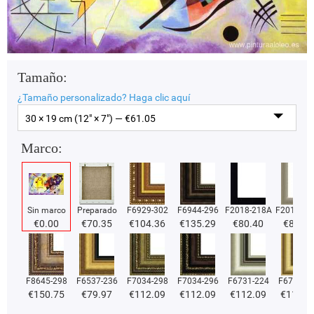
Tamaño:
¿Tamaño personalizado?
Haga clic aquí
30 × 19 cm (12" × 7") — €
61.05
Marco:
Sin marco
Preparado
F6929-302
F6944-296
F2018-218A
F2018-37
€
0.00
€
70.35
€
104.36
€
135.29
€
80.40
€
80.40
F8645-298
F6537-236
F7034-298
F7034-296
F6731-224
F6731-2
€
150.75
€
79.97
€
112.09
€
112.09
€
112.09
€
112.0