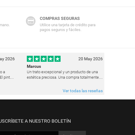
COMPRAS SEGURAS
 mano.
Utilice una tarjeta de crédito para
pagos seguros y fáciles.
ay 2026
20 May 2026
Marcus
ho a
Un trato excepcional y un producto de una
l pintor
estética preciosa. Una compra totalmente
uz de un
recomendable y que pienso repetir seguro
 estado
en el futuro.
Ver todas las reseñas
USCRÍBETE A NUESTRO BOLETÍN