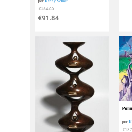
por
Kenny Scharf
€
164.00
€
91.84
Poli
por
K
€
187