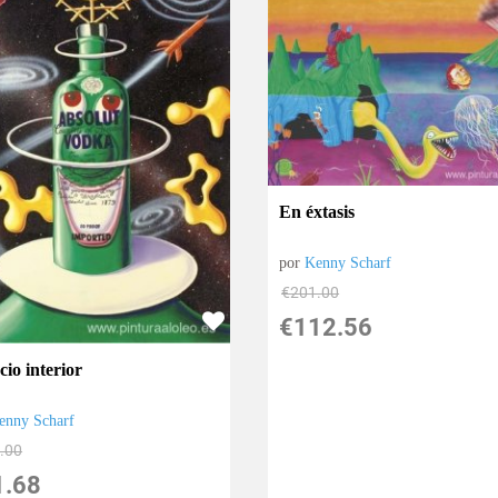
En éxtasis
por
Kenny Scharf
€
201.00
€
112.56
io interior
enny Scharf
.00
1.68