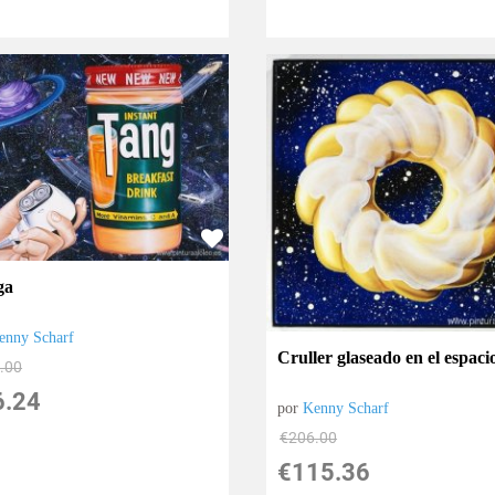
ga
enny Scharf
Cruller glaseado en el espaci
.00
6.24
por
Kenny Scharf
€
206.00
€
115.36