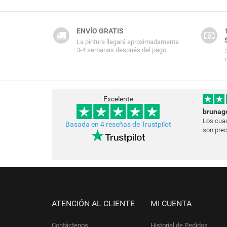
ENVÍO GRATIS
La pintura llegará aproximadamente
3-4 semanas después del pago.
Excelente
brunag
Los cuad
Basada en 4 reseñas de Trustpilot
son prec
Estoy mu
muchísim
las pare
e
ATENCIÓN AL CLIENTE
MI CUENTA
Contáctenos
Historial de Pedidos