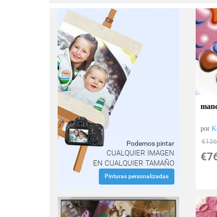
man
por
K
€
136
Podemos pintar
CUALQUIER IMAGEN
€
7
EN CUALQUIER TAMAÑO
Pinturas personalizadas