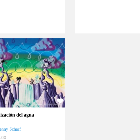
nización del agua
enny Scharf
.00