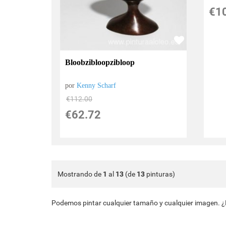
€
1
Bloobzibloopzibloop
por
Kenny Scharf
€
112.00
€
62.72
Mostrando de
1
al
13
(de
13
pinturas)
Podemos pintar cualquier tamaño y cualquier imagen. 