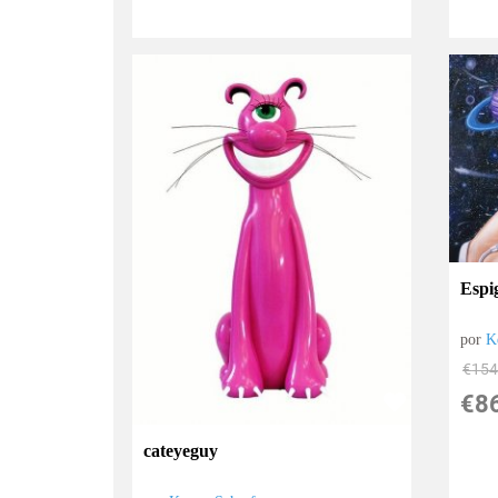
Espi
por
K
€
154
€
8
cateyeguy