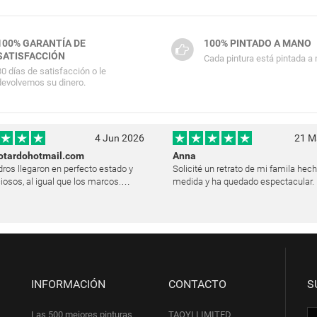
100% GARANTÍA DE
100% PINTADO A MANO
SATISFACCIÓN
Cada pintura está pintada a
30 días de satisfacción o le
devolvemos su dinero.
4 Jun 2026
21 M
otardohotmail.com
Anna
ros llegaron en perfecto estado y
Solicité un retrato de mi famila hec
iosos, al igual que los marcos.
medida y ha quedado espectacular. E
y satisfecha y les agradezco
logró plasmar las expresiones y la l
o su trabajo. Ya están colgados en
modo muy natural, como si hubiera
des de mi casa. He recibido muchos
pintando en vivo. Siempre que les p
INFORMACIÓN
CONTACTO
S
Las 500 mejores pinturas
TAOYI LIMITED