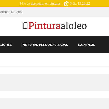
44% de descuento en pinturas
0
día
13:28:21
AR/REGISTRARSE
EJORES
PINTURAS PERSONALIZADAS
EJEMPLOS