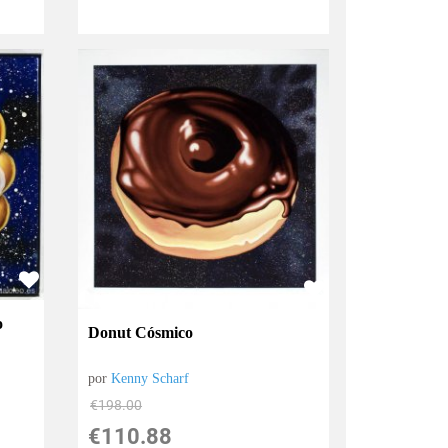
o
Donut Cósmico
por
Kenny Scharf
€
198.00
€
110.88