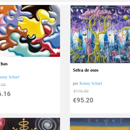
chas
Selva de osos
enny Scharf
por
Kenny Scharf
.00
€
170.00
6.16
€
95.20