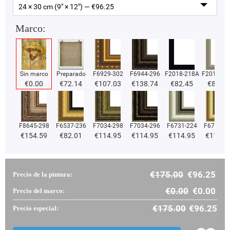
24 × 30 cm (9" × 12") — €
96.25
Marco:
Sin marco
Preparado
F6929-302
F6944-296
F2018-218A
F2018-37
€
0.00
€
72.14
€
107.03
€
138.74
€
82.45
€
82.45
F8645-298
F6537-236
F7034-298
F7034-296
F6731-224
F6731-2
€
154.59
€
82.01
€
114.95
€
114.95
€
114.95
€
114.9
€
175.00
€
96.25
Precio de la pintura:
€
0.00
€
0.00
Precio del marco:
€
175.00
€
96.25
Precio especial: