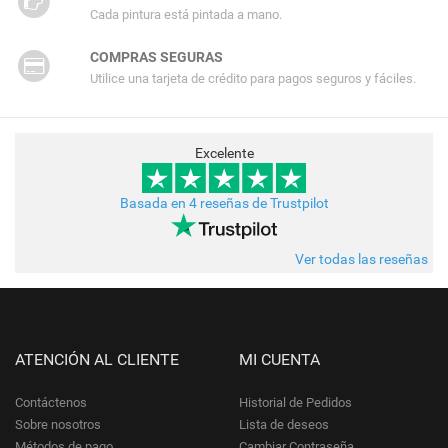
Cada pintura está pintada a mano.
COMPRAS SEGURAS
Utilice una tarjeta de crédito para pagos seguros y fáciles.
Excelente
Basada en 4 reseñas de Trustpilot
Ver todas las reseñas
ATENCIÓN AL CLIENTE
MI CUENTA
Contáctenos
Historial de Pedidos
Sobre nosotros
Lista de deseos
Métodos de pago
Cambiar Contraseña