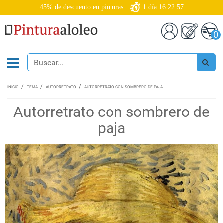
45% de descuento en pinturas
1
día
16:22:57
0
INICIO
TEMA
AUTORRETRATO
AUTORRETRATO CON SOMBRERO DE PAJA
Autorretrato con sombrero de
paja