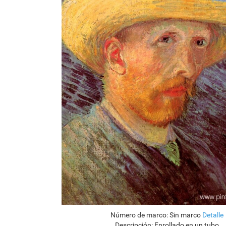
Número de marco:
Sin marco
Detalle
Descripción:
Enrollado en un tubo