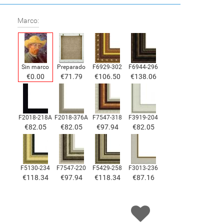
Marco:
Sin marco
Preparado
F6929-302
F6944-296
€
0.00
€
71.79
€
106.50
€
138.06
F2018-218A
F2018-376A
F7547-318
F3919-204
€
82.05
€
82.05
€
97.94
€
82.05
F5130-234
F7547-220
F5429-258
F3013-236
€
118.34
€
97.94
€
118.34
€
87.16
F1823-204
F8645-298
F6537-236
F7034-298