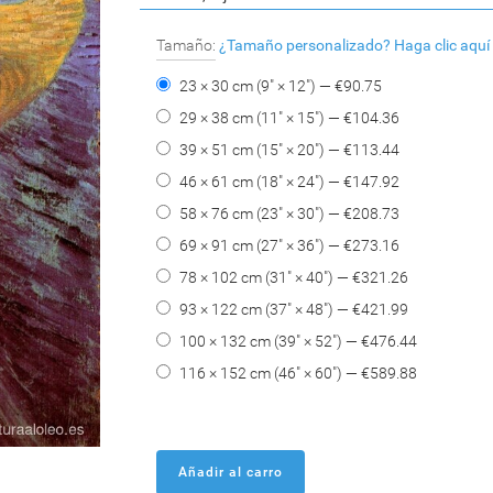
Tamaño:
¿Tamaño personalizado?
Haga clic aquí
23 × 30 cm (9" × 12") — €
90.75
29 × 38 cm (11" × 15") — €
104.36
39 × 51 cm (15" × 20") — €
113.44
46 × 61 cm (18" × 24") — €
147.92
58 × 76 cm (23" × 30") — €
208.73
69 × 91 cm (27" × 36") — €
273.16
78 × 102 cm (31" × 40") — €
321.26
93 × 122 cm (37" × 48") — €
421.99
100 × 132 cm (39" × 52") — €
476.44
116 × 152 cm (46" × 60") — €
589.88