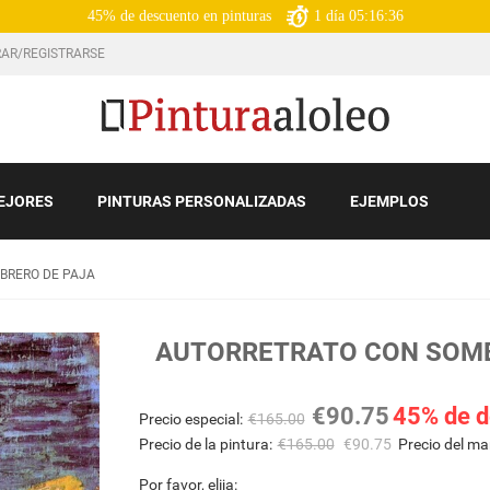
45% de descuento en pinturas
1
día
05:16:35
AR/REGISTRARSE
EJORES
PINTURAS PERSONALIZADAS
EJEMPLOS
BRERO DE PAJA
AUTORRETRATO CON SOMB
€
90.75
45% de d
Precio especial:
€
165.00
Precio de la pintura:
€
165.00
€
90.75
Precio del ma
Por favor, elija: