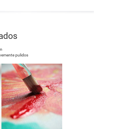
nados
en
avemente pulidos