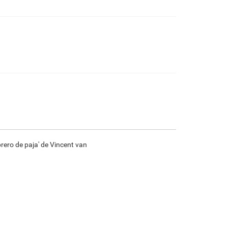
€
92.30
€
153.84
€
81.61
€
114.39
F7034-296
F6731-224
F6731-226
F4827-234
€
114.39
€
114.39
€
114.39
€
108.46
F8645-296
F4613-236
F5130-204
F6035-220
€
106.10
€
82.40
€
118.80
€
106.94
rero de paja' de Vincent van
F2833-204
€
97.83