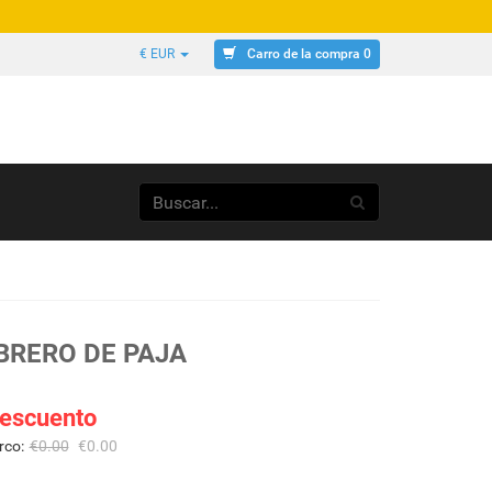
Carro de la compra 0
€ EUR
RERO DE PAJA
escuento
rco:
€
0.00
€
0.00