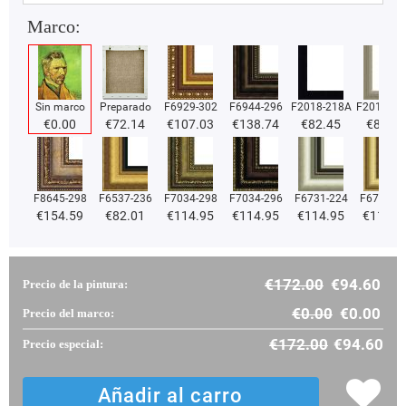
Marco:
Sin marco
Preparado
F6929-302
F6944-296
F2018-218A
F2018-37
€
0.00
€
72.14
€
107.03
€
138.74
€
82.45
€
82.45
F8645-298
F6537-236
F7034-298
F7034-296
F6731-224
F6731-2
€
154.59
€
82.01
€
114.95
€
114.95
€
114.95
€
114.9
€
172.00
€
94.60
Precio de la pintura:
€
0.00
€
0.00
Precio del marco:
€
172.00
€
94.60
Precio especial: