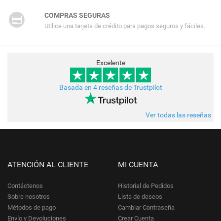
COMPRAS SEGURAS
Utilice una tarjeta de crédito para pagos seguros y fáciles.
Excelente
Basada en 4 reseñas de Trustpilot
Ver todas las reseñas
ATENCIÓN AL CLIENTE
MI CUENTA
Contáctenos
Historial de Pedidos
Sobre nosotros
Lista de deseos
Métodos de pago
Cambiar Contraseña
Envío y Devoluciones
Crear Cuenta