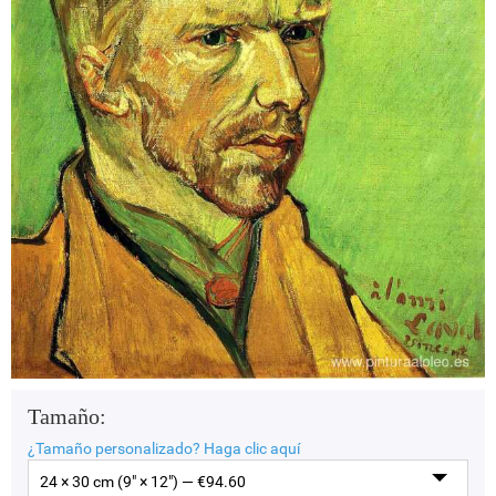
Tamaño:
¿Tamaño personalizado?
Haga clic aquí
24 × 30 cm (9" × 12") — €
94.60