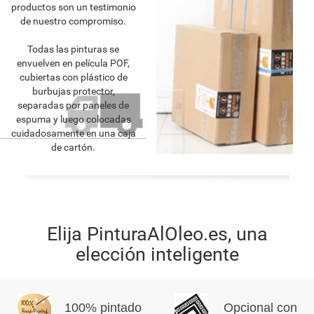
productos son un testimonio
de nuestro compromiso.
Todas las pinturas se
envuelven en película POF,
cubiertas con plástico de
burbujas protector,
separadas por paneles de
espuma y luego colocadas
cuidadosamente en una caja
de cartón.
Elija PinturaAlOleo.es, una
elección inteligente
100% pintado
Opcional con