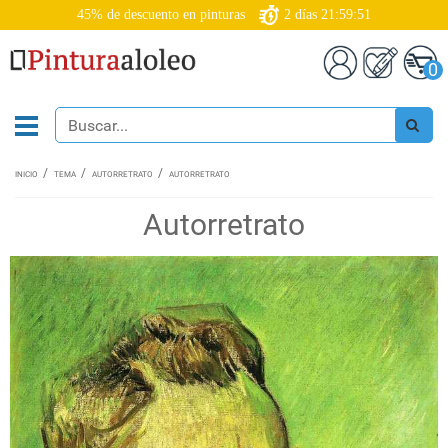
45% de descuento en pinturas
2
días
21:59:50
0
INICIO
TEMA
AUTORRETRATO
AUTORRETRATO
Autorretrato