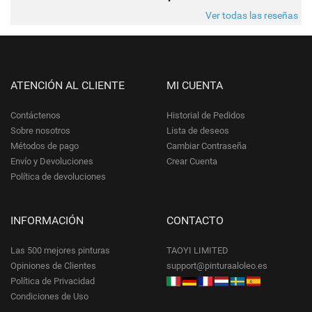
Ver todas las reseñas
ATENCIÓN AL CLIENTE
MI CUENTA
Contáctenos
Historial de Pedidos
Sobre nosotros
Lista de deseos
Métodos de pago
Cambiar Contraseña
Envío y Devoluciones
Crear Cuenta
Política de devoluciones
INFORMACIÓN
CONTACTO
Las 500 mejores pinturas
TAOYI LIMITED
Opiniones de Clientes
support@pinturaaloleo.es
Política de Privacidad
Condiciones de Uso