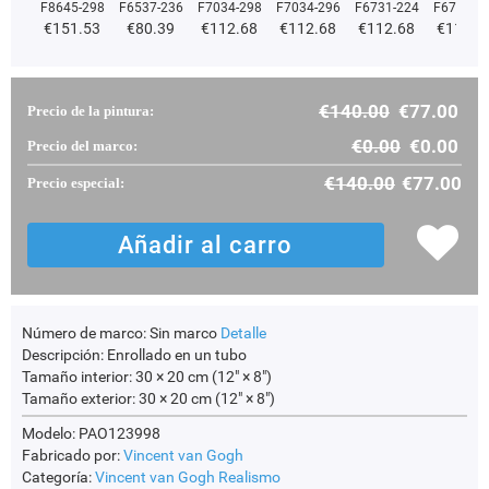
F8645-298
F6537-236
F7034-298
F7034-296
F6731-224
F6731-2
€
151.53
€
80.39
€
112.68
€
112.68
€
112.68
€
112.6
€
140.00
€
77.00
Precio de la pintura:
€
0.00
€
0.00
Precio del marco:
€
140.00
€
77.00
Precio especial:
Número de marco:
Sin marco
Detalle
Descripción:
Enrollado en un tubo
Tamaño interior:
30 × 20 cm (12" × 8")
Tamaño exterior:
30 × 20 cm (12" × 8")
Modelo: PAO123998
Fabricado por:
Vincent van Gogh
Categoría:
Vincent van Gogh
Realismo