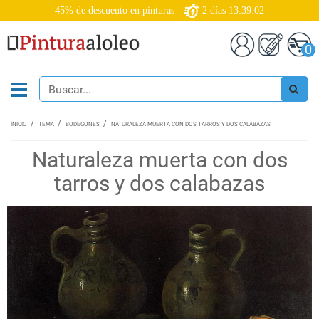
45% de descuento en pinturas
2
días
13:39:01
0
INICIO
TEMA
BODEGONES
NATURALEZA MUERTA CON DOS TARROS Y DOS CALABAZAS
Naturaleza muerta con dos
tarros y dos calabazas