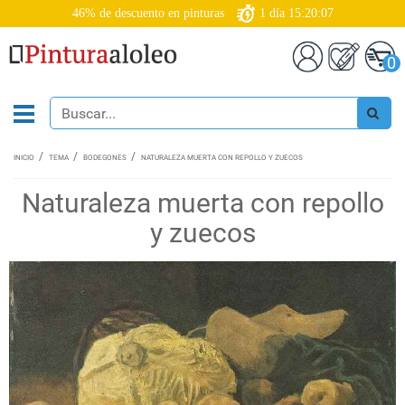
46% de descuento en pinturas
1
día
15:20:06
0
INICIO
TEMA
BODEGONES
NATURALEZA MUERTA CON REPOLLO Y ZUECOS
Naturaleza muerta con repollo
y zuecos