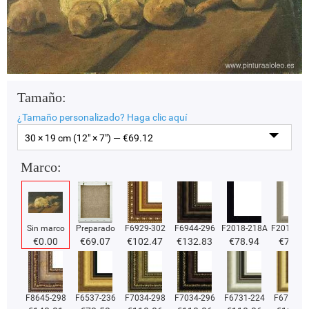
Tamaño:
¿Tamaño personalizado?
Haga clic aquí
30 × 19 cm (12" × 7") — €
69.12
Marco:
Sin marco
Preparado
F6929-302
F6944-296
F2018-218A
F2018-37
€
0.00
€
69.07
€
102.47
€
132.83
€
78.94
€
78.94
F8645-298
F6537-236
F7034-298
F7034-296
F6731-224
F6731-2