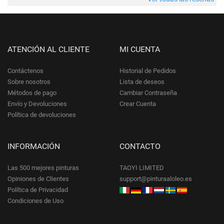
ATENCIÓN AL CLIENTE
MI CUENTA
Contáctenos
Historial de Pedidos
Sobre nosotros
Lista de deseos
Métodos de pago
Cambiar Contraseña
Envío y Devoluciones
Crear Cuenta
Política de devoluciones
INFORMACIÓN
CONTACTO
Las 500 mejores pinturas
TAOYI LIMITED
Opiniones de Clientes
support@pinturaaloleo.es
Política de Privacidad
Condiciones de Uso