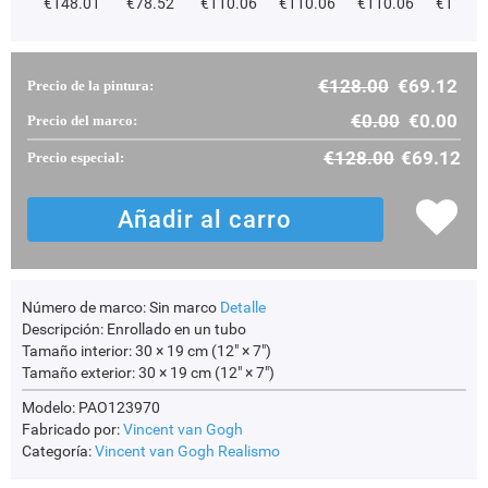
€
148.01
€
78.52
€
110.06
€
110.06
€
110.06
€
110.0
€
128.00
€
69.12
Precio de la pintura:
€
0.00
€
0.00
Precio del marco:
€
128.00
€
69.12
Precio especial:
Número de marco:
Sin marco
Detalle
Descripción:
Enrollado en un tubo
Tamaño interior:
30 × 19 cm (12" × 7")
Tamaño exterior:
30 × 19 cm (12" × 7")
Modelo: PAO123970
Fabricado por:
Vincent van Gogh
Categoría:
Vincent van Gogh
Realismo