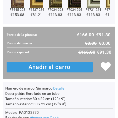
F8645-298
F6537-236
F7034-298
F7034-296
F6731-224
F6731-2
€
153.08
€
81.21
€
113.83
€
113.83
€
113.83
€
113.8
€
166.00
€
91.30
Precio de la pintura:
€
0.00
€
0.00
Precio del marco:
€
166.00
€
91.30
Precio especial:
Número de marco:
Sin marco
Detalle
Descripción:
Enrollado en un tubo
Tamaño interior:
30 × 22 cm (12" × 9")
Tamaño exterior:
30 × 22 cm (12" × 9")
Modelo: PAO123870
Fabricado por:
Vincent van Gogh