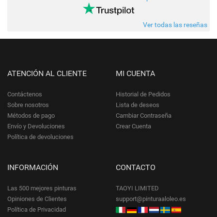
Ver todas las reseñas
ATENCIÓN AL CLIENTE
MI CUENTA
Contáctenos
Historial de Pedidos
Sobre nosotros
Lista de deseos
Métodos de pago
Cambiar Contraseña
Envío y Devoluciones
Crear Cuenta
Política de devoluciones
INFORMACIÓN
CONTACTO
Las 500 mejores pinturas
TAOYI LIMITED
Opiniones de Clientes
support@pinturaaloleo.es
Política de Privacidad