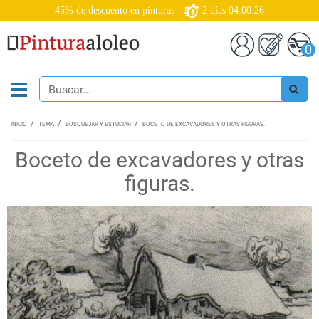
45% de descuento en pinturas
2
días
04:00:26
0
INICIO
TEMA
BOSQUEJAR Y ESTUDIAR
BOCETO DE EXCAVADORES Y OTRAS FIGURAS.
Boceto de excavadores y otras
figuras.