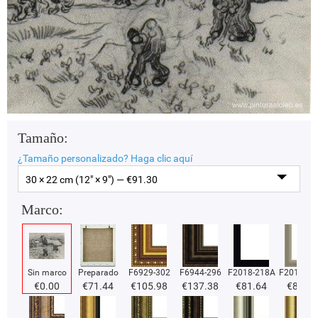
Tamaño:
¿Tamaño personalizado?
Haga clic aquí
30 × 22 cm (12" × 9") — €
91.30
Marco:
Sin marco
Preparado
F6929-302
F6944-296
F2018-218A
F2018-37
€
0.00
€
71.44
€
105.98
€
137.38
€
81.64
€
81.64