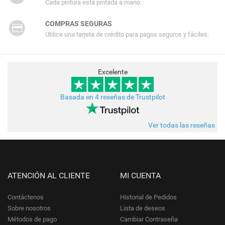
Cada pintura está pintada a mano.
COMPRAS SEGURAS
Utilice una tarjeta de crédito para pagos seguros y fáciles.
Excelente
Basada en 4 reseñas de Trustpilot
Ver todas las reseñas
ATENCIÓN AL CLIENTE
MI CUENTA
Contáctenos
Historial de Pedidos
Sobre nosotros
Lista de deseos
Métodos de pago
Cambiar Contraseña