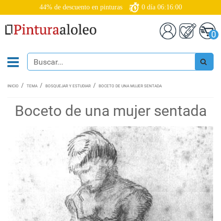
44% de descuento en pinturas
0
día
06:15:59
0
INICIO
TEMA
BOSQUEJAR Y ESTUDIAR
BOCETO DE UNA MUJER SENTADA
Boceto de una mujer sentada