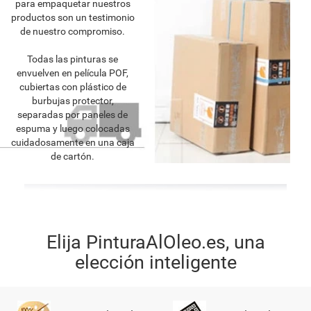
para empaquetar nuestros
productos son un testimonio
de nuestro compromiso.
Todas las pinturas se
envuelven en película POF,
cubiertas con plástico de
burbujas protector,
separadas por paneles de
espuma y luego colocadas
cuidadosamente en una caja
de cartón.
Elija PinturaAlOleo.es, una
elección inteligente