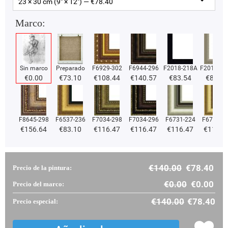
23 × 30 cm (9" × 12") — €
78.40
Marco:
Sin marco
Preparado
F6929-302
F6944-296
F2018-218A
F2018-37
€
0.00
€
73.10
€
108.44
€
140.57
€
83.54
€
83.54
F8645-298
F6537-236
F7034-298
F7034-296
F6731-224
F6731-2
€
156.64
€
83.10
€
116.47
€
116.47
€
116.47
€
116.4
€
140.00
€
78.40
Precio de la pintura:
€
0.00
€
0.00
Precio del marco:
€
140.00
€
78.40
Precio especial: