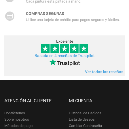
Cada pintura está pintada a mano.
COMPRAS SEGURAS
Utilice una tarjeta de crédito para pagos seguros y fáciles.
Excelente
Basada en 4 reseñas de Trustpilot
Ver todas las reseñas
ATENCIÓN AL CLIENTE
MI CUENTA
Contáctenos
Historial de Pedidos
Sobre nosotros
Lista de deseos
Métodos de pago
Cambiar Contraseña