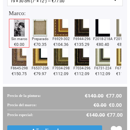
19 × 30 cm (7" × 12") — €
77.00
Marco:
Sin marco
Preparado
F6929-302
F6944-296
F2018-218A
F2018-37
€
0.00
€
70.35
€
104.36
€
135.29
€
80.40
€
80.40
F8645-298
F6537-236
F7034-298
F7034-296
F6731-224
F6731-2
€
150.75
€
79.97
€
112.09
€
112.09
€
112.09
€
112.0
€
140.00
€
77.00
Precio de la pintura:
€
0.00
€
0.00
Precio del marco:
€
140.00
€
77.00
Precio especial: