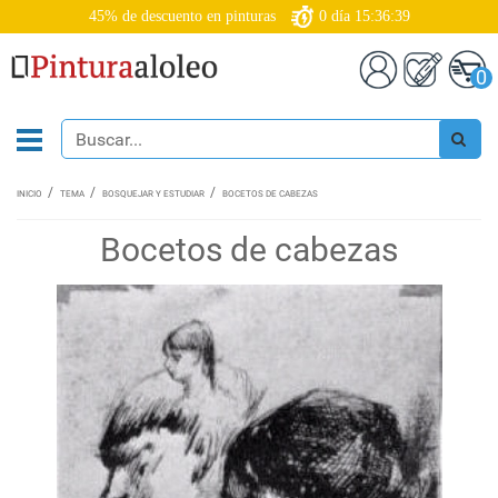
45% de descuento en pinturas
0
día
15:36:38
0
INICIO
TEMA
BOSQUEJAR Y ESTUDIAR
BOCETOS DE CABEZAS
Bocetos de cabezas