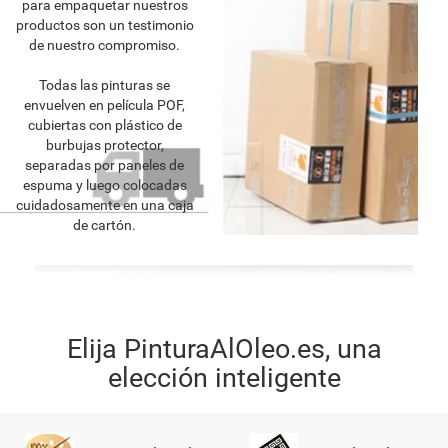
para empaquetar nuestros
productos son un testimonio
de nuestro compromiso.
Todas las pinturas se
envuelven en película POF,
cubiertas con plástico de
burbujas protector,
separadas por paneles de
espuma y luego colocadas
cuidadosamente en una caja
de cartón.
Elija PinturaAlOleo.es, una
elección inteligente