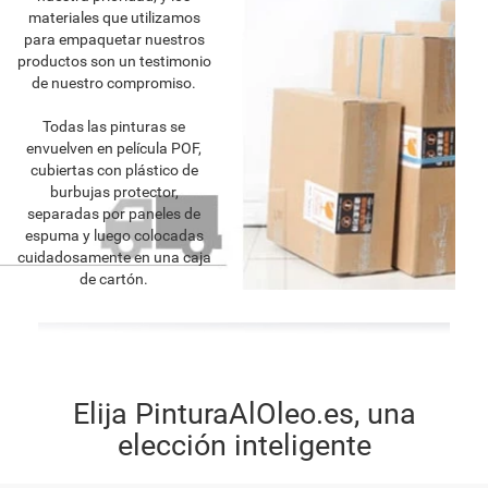
materiales que utilizamos
para empaquetar nuestros
productos son un testimonio
de nuestro compromiso.
Todas las pinturas se
envuelven en película POF,
cubiertas con plástico de
burbujas protector,
separadas por paneles de
espuma y luego colocadas
cuidadosamente en una caja
de cartón.
Elija PinturaAlOleo.es, una
elección inteligente