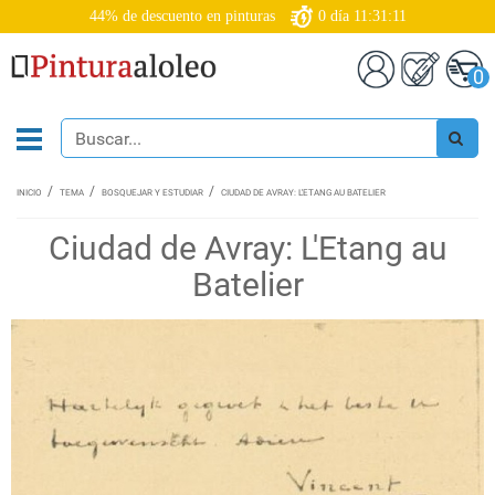
44% de descuento en pinturas
0
día
11:31:10
0
INICIO
TEMA
BOSQUEJAR Y ESTUDIAR
CIUDAD DE AVRAY: L'ETANG AU BATELIER
Ciudad de Avray: L'Etang au
Batelier