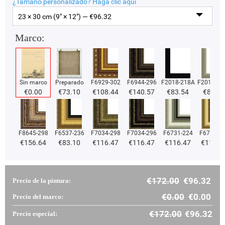
¿Tamaño personalizado?
Haga clic aquí
23 × 30 cm (9" × 12") — €
96.32
Marco:
Sin marco
Preparado
F6929-302
F6944-296
F2018-218A
F2018-37
€
0.00
€
73.10
€
108.44
€
140.57
€
83.54
€
83.54
F8645-298
F6537-236
F7034-298
F7034-296
F6731-224
F6731-2
€
156.64
€
83.10
€
116.47
€
116.47
€
116.47
€
116.4
€
172.00
€
96.32
Precio de la pintura:
€
0.00
€
0.00
Precio del marco:
€
172.00
€
96.32
Precio especial: