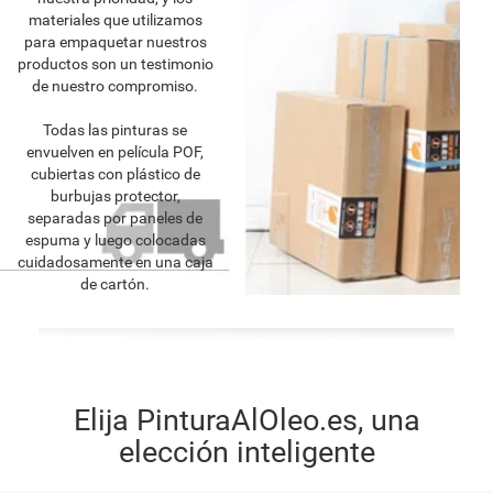
materiales que utilizamos
para empaquetar nuestros
productos son un testimonio
de nuestro compromiso.
Todas las pinturas se
envuelven en película POF,
cubiertas con plástico de
burbujas protector,
separadas por paneles de
espuma y luego colocadas
cuidadosamente en una caja
de cartón.
Elija PinturaAlOleo.es, una
elección inteligente