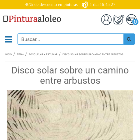
46% de descuento en pinturas
1
día
16:45:27
0
INICIO
TEMA
BOSQUEJAR Y ESTUDIAR
DISCO SOLAR SOBRE UN CAMINO ENTRE ARBUSTOS
Disco solar sobre un camino
entre arbustos