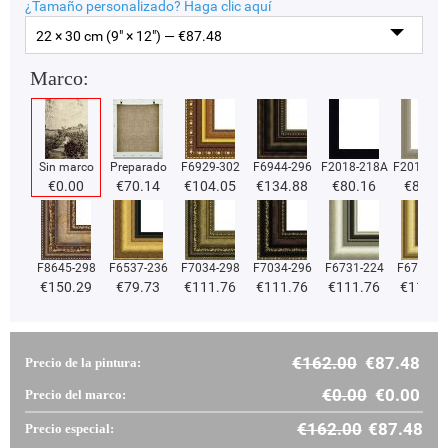
¿Tamaño personalizado?
Haga clic aquí
22 × 30 cm (9" × 12") — €
87.48
Marco:
Sin marco
Preparado
F6929-302
F6944-296
F2018-218A
F2018-37
€
0.00
€
70.14
€
104.05
€
134.88
€
80.16
€
80.16
F8645-298
F6537-236
F7034-298
F7034-296
F6731-224
F6731-2
€
150.29
€
79.73
€
111.76
€
111.76
€
111.76
€
111.7
€
162.00
€
87.48
Precio de la pintura:
€
0.00
€
0.00
Precio del marco:
€
162.00
€
87.48
Precio especial: