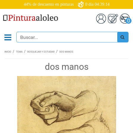
44% de descuento en pinturas
0
día
04:39:14
0
INICIO
TEMA
BOSQUEJAR Y ESTUDIAR
DOS MANOS
dos manos