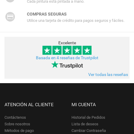
Cada pintura está pintada a mano.
COMPRAS SEGURAS
Utilice una tarjeta de crédito para pagos seguros y fáciles.
Excelente
Basada en 4 reseñas de Trustpilot
Ver todas las reseñas
ATENCIÓN AL CLIENTE
MI CUENTA
Contáctenos
Historial de Pedidos
Sobre nosotros
Lista de deseos
Métodos de pago
Cambiar Contraseña