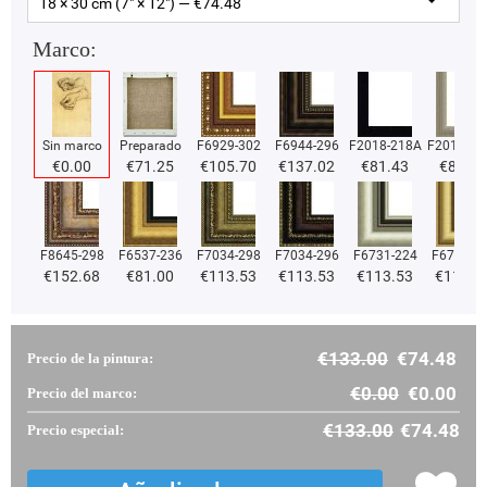
18 × 30 cm (7" × 12") — €
74.48
Marco:
Sin marco
Preparado
F6929-302
F6944-296
F2018-218A
F2018-37
€
0.00
€
71.25
€
105.70
€
137.02
€
81.43
€
81.43
F8645-298
F6537-236
F7034-298
F7034-296
F6731-224
F6731-2
€
152.68
€
81.00
€
113.53
€
113.53
€
113.53
€
113.5
€
133.00
€
74.48
Precio de la pintura:
€
0.00
€
0.00
Precio del marco:
€
133.00
€
74.48
Precio especial: