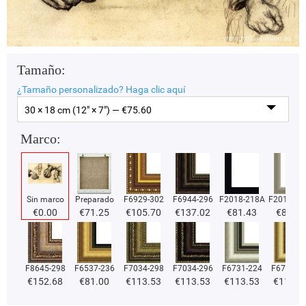
Tamaño:
¿Tamaño personalizado?
Haga clic aquí
30 × 18 cm (12" × 7") — €
75.60
Marco:
Sin marco
Preparado
F6929-302
F6944-296
F2018-218A
F2018-37
€
0.00
€
71.25
€
105.70
€
137.02
€
81.43
€
81.43
F8645-298
F6537-236
F7034-298
F7034-296
F6731-224
F6731-2
€
152.68
€
81.00
€
113.53
€
113.53
€
113.53
€
113.5