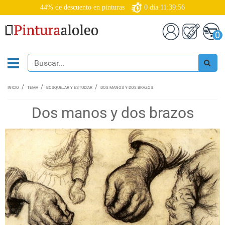
44% de descuento en pinturas
0
día
11:39:56
0
INICIO
TEMA
BOSQUEJAR Y ESTUDIAR
DOS MANOS Y DOS BRAZOS
Dos manos y dos brazos