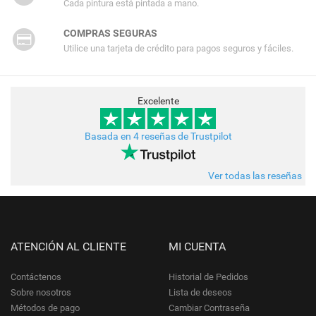
Cada pintura está pintada a mano.
COMPRAS SEGURAS
Utilice una tarjeta de crédito para pagos seguros y fáciles.
Excelente
Basada en 4 reseñas de Trustpilot
Ver todas las reseñas
ATENCIÓN AL CLIENTE
MI CUENTA
Contáctenos
Historial de Pedidos
Sobre nosotros
Lista de deseos
Métodos de pago
Cambiar Contraseña