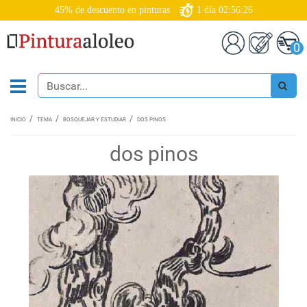
45% de descuento en pinturas
1
día
02:56:25
0
INICIO
TEMA
BOSQUEJAR Y ESTUDIAR
DOS PINOS
dos pinos