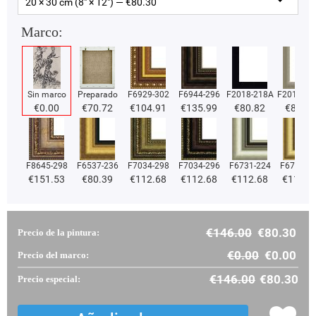
20 × 30 cm (8" × 12") — €
80.30
Marco:
Sin marco
Preparado
F6929-302
F6944-296
F2018-218A
F2018-37
€
0.00
€
70.72
€
104.91
€
135.99
€
80.82
€
80.82
F8645-298
F6537-236
F7034-298
F7034-296
F6731-224
F6731-2
€
151.53
€
80.39
€
112.68
€
112.68
€
112.68
€
112.6
€
146.00
€
80.30
Precio de la pintura:
€
0.00
€
0.00
Precio del marco:
€
146.00
€
80.30
Precio especial: