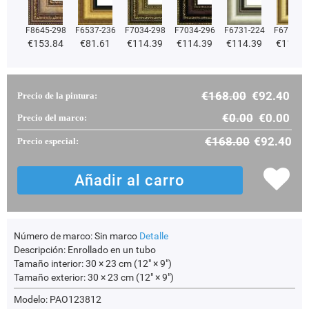
F8645-298
F6537-236
F7034-298
F7034-296
F6731-224
F6731-2
€
153.84
€
81.61
€
114.39
€
114.39
€
114.39
€
114.3
€
168.00
€
92.40
Precio de la pintura:
€
0.00
€
0.00
Precio del marco:
€
168.00
€
92.40
Precio especial:
Número de marco:
Sin marco
Detalle
Descripción:
Enrollado en un tubo
Tamaño interior:
30 × 23 cm (12" × 9")
Tamaño exterior:
30 × 23 cm (12" × 9")
Modelo: PAO123812