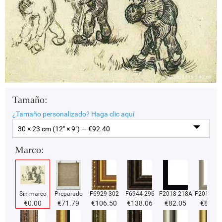
Tamaño:
¿Tamaño personalizado?
Haga clic aquí
30 × 23 cm (12" × 9") — €
92.40
Marco:
Sin marco
Preparado
F6929-302
F6944-296
F2018-218A
F2018-37
€
0.00
€
71.79
€
106.50
€
138.06
€
82.05
€
82.05