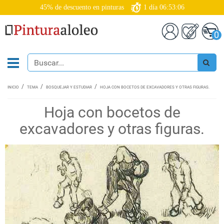
45% de descuento en pinturas
1
día
06:53:05
0
INICIO
TEMA
BOSQUEJAR Y ESTUDIAR
HOJA CON BOCETOS DE EXCAVADORES Y OTRAS FIGURAS.
Hoja con bocetos de
excavadores y otras figuras.