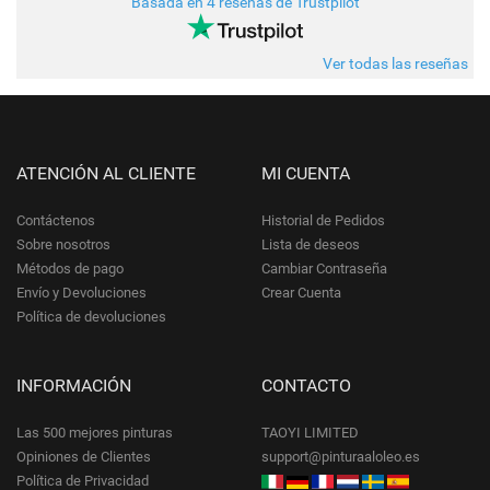
Basada en 4 reseñas de Trustpilot
Ver todas las reseñas
ATENCIÓN AL CLIENTE
MI CUENTA
Contáctenos
Historial de Pedidos
Sobre nosotros
Lista de deseos
Métodos de pago
Cambiar Contraseña
Envío y Devoluciones
Crear Cuenta
Política de devoluciones
INFORMACIÓN
CONTACTO
Las 500 mejores pinturas
TAOYI LIMITED
Opiniones de Clientes
support@pinturaaloleo.es
Política de Privacidad