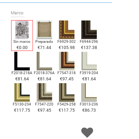
Marco:
Sin marco
Preparado
F6929-302
F6944-296
€
0.00
€
71.44
€
105.98
€
137.38
F2018-218A
F2018-376A
F7547-318
F3919-204
€
81.64
€
81.64
€
97.45
€
81.64
F5130-234
F7547-220
F5429-258
F3013-236
€
117.75
€
97.45
€
117.75
€
86.73
F1823-204
F8645-298
F6537-236
F7034-298