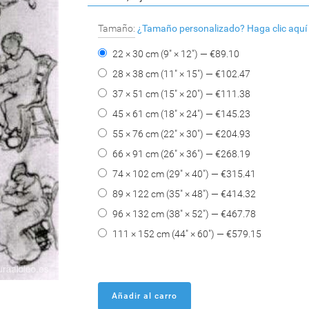
Tamaño:
¿Tamaño personalizado?
Haga clic aquí
22 × 30 cm (9" × 12") — €
89.10
28 × 38 cm (11" × 15") — €
102.47
37 × 51 cm (15" × 20") — €
111.38
45 × 61 cm (18" × 24") — €
145.23
55 × 76 cm (22" × 30") — €
204.93
66 × 91 cm (26" × 36") — €
268.19
74 × 102 cm (29" × 40") — €
315.41
89 × 122 cm (35" × 48") — €
414.32
96 × 132 cm (38" × 52") — €
467.78
111 × 152 cm (44" × 60") — €
579.15