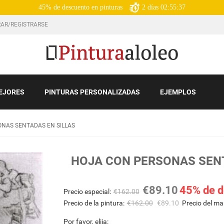
45% de descuento en pinturas
2
días
02:55:36
AR/REGISTRARSE
EJORES
PINTURAS PERSONALIZADAS
EJEMPLOS
NAS SENTADAS EN SILLAS
HOJA CON PERSONAS SENT
€
89.10
45% de d
Precio especial:
€
162.00
Precio de la pintura:
€
162.00
€
89.10
Precio del ma
Por favor, elija: