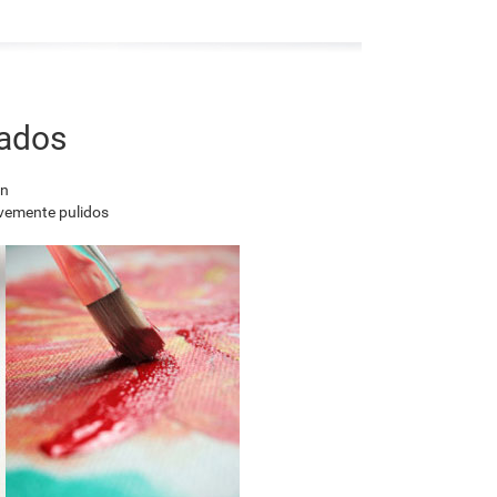
nados
en
avemente pulidos