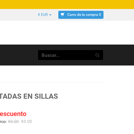
Carro de la compra 0
€ EUR
ADAS EN SILLAS
escuento
rco:
€
0.00
€
0.00