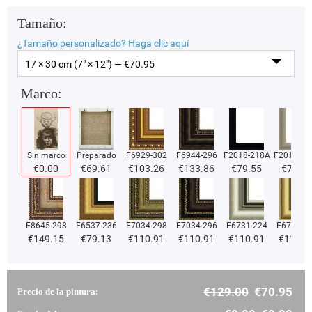
Tamaño:
¿Tamaño personalizado?
Haga clic aquí
17 × 30 cm (7" × 12") — €
70.95
Marco:
Sin marco
Preparado
F6929-302
F6944-296
F2018-218A
F2018-37
€
0.00
€
69.61
€
103.26
€
133.86
€
79.55
€
79.55
F8645-298
F6537-236
F7034-298
F7034-296
F6731-224
F6731-2
€
149.15
€
79.13
€
110.91
€
110.91
€
110.91
€
110.9
€
129.00
€
70.95
Precio de la pintura: