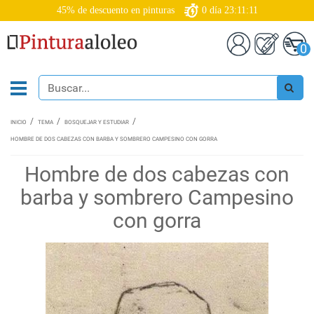
45% de descuento en pinturas
0
día
23:11:10
0
INICIO
TEMA
BOSQUEJAR Y ESTUDIAR
HOMBRE DE DOS CABEZAS CON BARBA Y SOMBRERO CAMPESINO CON GORRA
Hombre de dos cabezas con
barba y sombrero Campesino
con gorra