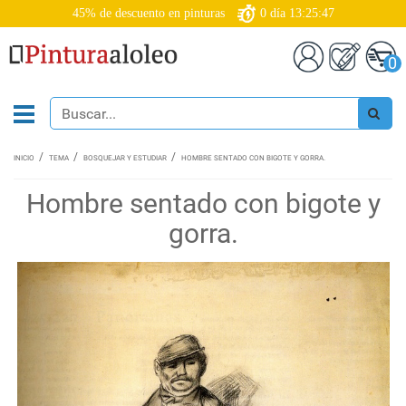
45% de descuento en pinturas
0
día
13:25:46
0
INICIO
TEMA
BOSQUEJAR Y ESTUDIAR
HOMBRE SENTADO CON BIGOTE Y GORRA.
Hombre sentado con bigote y
gorra.