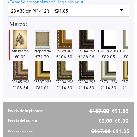
¿Tamaño personalizado?
Haga clic aquí
23 × 30 cm (9" × 12") — €
91.85
Marco:
Sin marco
Preparado
F6929-302
F6944-296
F2018-218A
F2018-37
€
0.00
€
71.79
€
106.50
€
138.06
€
82.05
€
82.05
F8645-298
F6537-236
F7034-298
F7034-296
F6731-224
F6731-2
€
153.84
€
81.61
€
114.39
€
114.39
€
114.39
€
114.3
€
167.00
€
91.85
Precio de la pintura:
€
0.00
€
0.00
Precio del marco:
€
167.00
€
91.85
Precio especial: