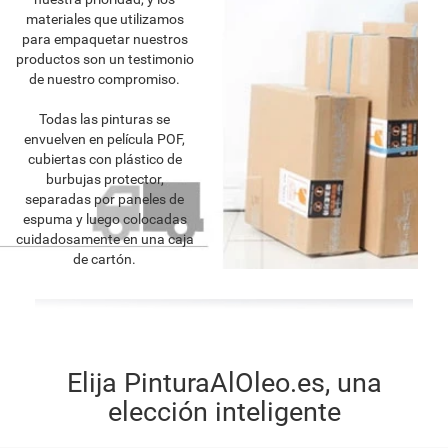
materiales que utilizamos
para empaquetar nuestros
productos son un testimonio
de nuestro compromiso.
Todas las pinturas se
envuelven en película POF,
cubiertas con plástico de
burbujas protector,
separadas por paneles de
espuma y luego colocadas
cuidadosamente en una caja
de cartón.
Elija PinturaAlOleo.es, una
elección inteligente