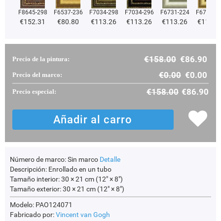
F8645-298
F6537-236
F7034-298
F7034-296
F6731-224
F6731-2
€
152.31
€
80.80
€
113.26
€
113.26
€
113.26
€
113.2
€
158.00
€
86.90
Precio de la pintura:
€
0.00
€
0.00
Precio del marco:
€
158.00
€
86.90
Precio especial:
Número de marco:
Sin marco
Detalle
Descripción:
Enrollado en un tubo
Tamaño interior:
30 × 21 cm (12" × 8")
Tamaño exterior:
30 × 21 cm (12" × 8")
Modelo: PAO124071
Fabricado por:
Vincent van Gogh