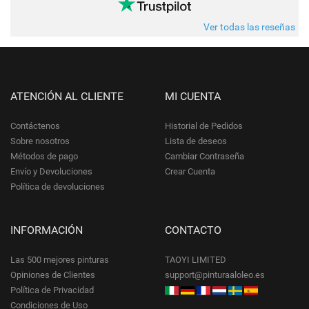
Ver todas las reseñas
ATENCIÓN AL CLIENTE
MI CUENTA
Contáctenos
Historial de Pedidos
Sobre nosotros
Lista de deseos
Métodos de pago
Cambiar Contraseña
Envío y Devoluciones
Crear Cuenta
Política de devoluciones
INFORMACIÓN
CONTACTO
Las 500 mejores pinturas
TAOYI LIMITED
Opiniones de Clientes
support@pinturaaloleo.es
Política de Privacidad
Condiciones de Uso