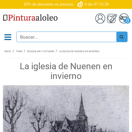
45% de descuento en pinturas
0
día
07:33:49
0
INICIO
TEMA
BOSQUEJAR Y ESTUDIAR
LA IGLESIA DE NUENEN EN INVIERNO
La iglesia de Nuenen en
invierno