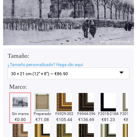
Tamaño:
¿Tamaño personalizado?
Haga clic aquí
30 × 21 cm (12" × 8") — €
86.90
Marco:
Sin marco
Preparado
F6929-302
F6944-296
F2018-218A
F2018-37
€
0.00
€
71.08
€
105.44
€
136.69
€
81.23
€
81.23