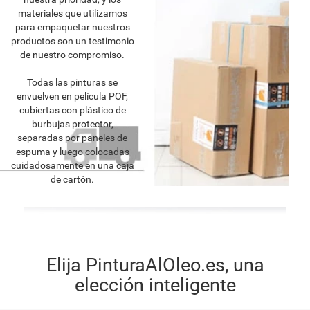
materiales que utilizamos
para empaquetar nuestros
productos son un testimonio
de nuestro compromiso.
Todas las pinturas se
envuelven en película POF,
cubiertas con plástico de
burbujas protector,
separadas por paneles de
espuma y luego colocadas
cuidadosamente en una caja
de cartón.
Elija PinturaAlOleo.es, una
elección inteligente