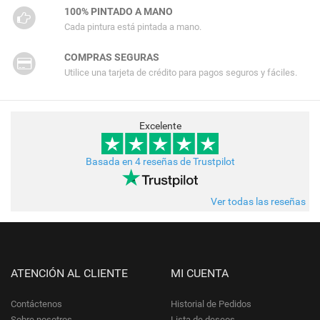
100% PINTADO A MANO
Cada pintura está pintada a mano.
COMPRAS SEGURAS
Utilice una tarjeta de crédito para pagos seguros y fáciles.
Excelente
Basada en 4 reseñas de Trustpilot
Ver todas las reseñas
ATENCIÓN AL CLIENTE
MI CUENTA
Contáctenos
Historial de Pedidos
Sobre nosotros
Lista de deseos