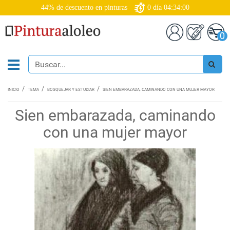
44% de descuento en pinturas
0
día
04:33:59
0
INICIO
TEMA
BOSQUEJAR Y ESTUDIAR
SIEN EMBARAZADA, CAMINANDO CON UNA MUJER MAYOR
Sien embarazada, caminando
con una mujer mayor