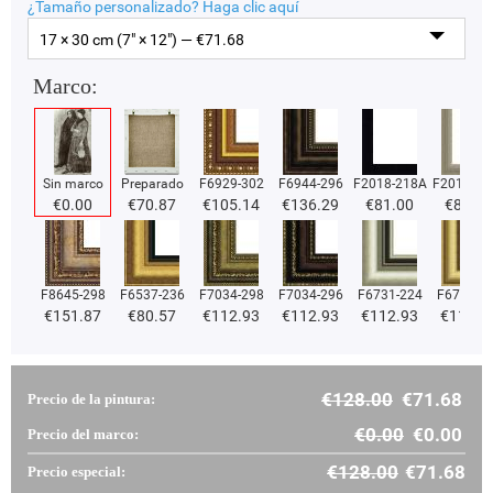
¿Tamaño personalizado?
Haga clic aquí
17 × 30 cm (7" × 12") — €
71.68
Marco:
Sin marco
Preparado
F6929-302
F6944-296
F2018-218A
F2018-37
€
0.00
€
70.87
€
105.14
€
136.29
€
81.00
€
81.00
F8645-298
F6537-236
F7034-298
F7034-296
F6731-224
F6731-2
€
151.87
€
80.57
€
112.93
€
112.93
€
112.93
€
112.9
€
128.00
€
71.68
Precio de la pintura:
€
0.00
€
0.00
Precio del marco:
€
128.00
€
71.68
Precio especial: