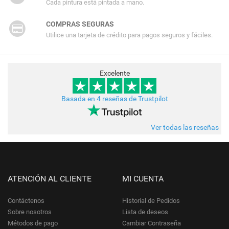
Cada pintura está pintada a mano.
COMPRAS SEGURAS
Utilice una tarjeta de crédito para pagos seguros y fáciles.
Excelente
Basada en 4 reseñas de Trustpilot
Ver todas las reseñas
ATENCIÓN AL CLIENTE
MI CUENTA
Contáctenos
Historial de Pedidos
Sobre nosotros
Lista de deseos
Métodos de pago
Cambiar Contraseña