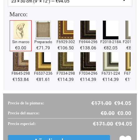
23 × 30 cm (9" × 12") — €
94.05
Marco:
Sin marco
Preparado
F6929-302
F6944-296
F2018-218A
F2018-37
€
0.00
€
71.79
€
106.50
€
138.06
€
82.05
€
82.05
F8645-298
F6537-236
F7034-298
F7034-296
F6731-224
F6731-2
€
153.84
€
81.61
€
114.39
€
114.39
€
114.39
€
114.3
€
171.00
€
94.05
Precio de la pintura:
€
0.00
€
0.00
Precio del marco:
€
171.00
€
94.05
Precio especial: