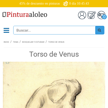
45% de descuento en pinturas
0
día
10:45:43
0
INICIO
TEMA
BOSQUEJAR Y ESTUDIAR
TORSO DE VENUS
Torso de Venus