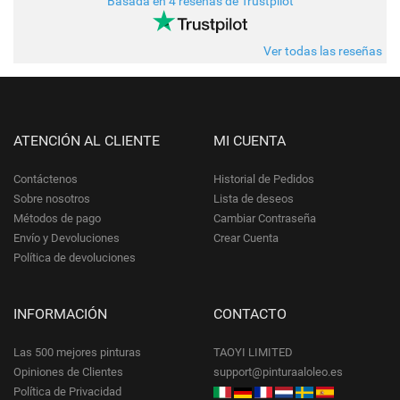
Basada en 4 reseñas de Trustpilot
Ver todas las reseñas
ATENCIÓN AL CLIENTE
MI CUENTA
Contáctenos
Historial de Pedidos
Sobre nosotros
Lista de deseos
Métodos de pago
Cambiar Contraseña
Envío y Devoluciones
Crear Cuenta
Política de devoluciones
INFORMACIÓN
CONTACTO
Las 500 mejores pinturas
TAOYI LIMITED
Opiniones de Clientes
support@pinturaaloleo.es
Política de Privacidad