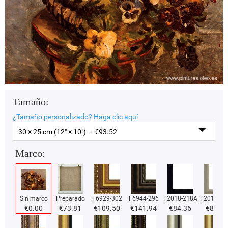
Tamaño:
¿Tamaño personalizado?
Haga clic aquí
30 × 25 cm (12" × 10") — €
93.52
Marco:
Sin marco
Preparado
F6929-302
F6944-296
F2018-218A
F2018-37
€
0.00
€
73.81
€
109.50
€
141.94
€
84.36
€
84.36