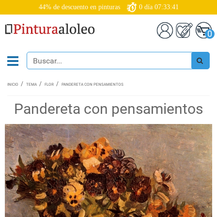
44% de descuento en pinturas
0
día
07:33:40
0
INICIO
TEMA
FLOR
PANDERETA CON PENSAMIENTOS
Pandereta con pensamientos