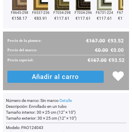
F8645-298
F6537-236
F7034-298
F7034-296
F6731-224
F6731-2
€
158.17
€
83.91
€
117.61
€
117.61
€
117.61
€
117.6
€
167.00
€
93.52
Precio de la pintura:
€
0.00
€
0.00
Precio del marco:
€
167.00
€
93.52
Precio especial:
Número de marco:
Sin marco
Detalle
Descripción:
Enrollado en un tubo
Tamaño interior:
30 × 25 cm (12" × 10")
Tamaño exterior:
30 × 25 cm (12" × 10")
Modelo: PAO124043