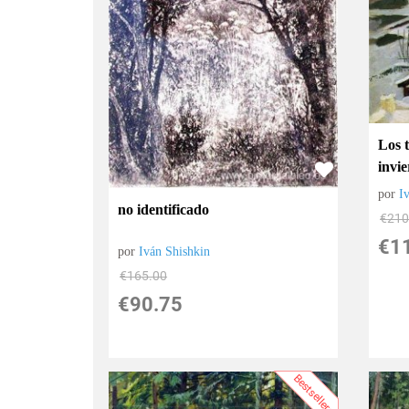
Los t
invi
por
I
no identificado
€
210
€
1
por
Iván Shishkin
€
165.00
€
90.75
Bestsellers