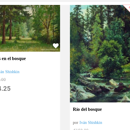
B
s en el bosque
ván Shishkin
.00
4.25
Río del bosque
por
Iván Shishkin