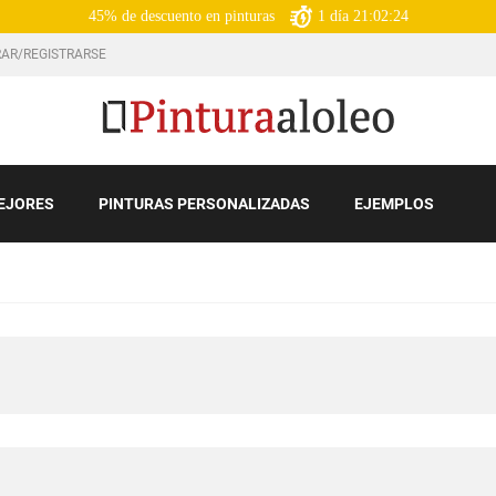
45% de descuento en pinturas
1
día
21:02:22
AR/REGISTRARSE
EJORES
PINTURAS PERSONALIZADAS
EJEMPLOS