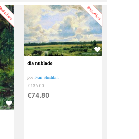
estsellers
Bestsellers
dia nublado
por
Iván Shishkin
€
136.00
€
74.80