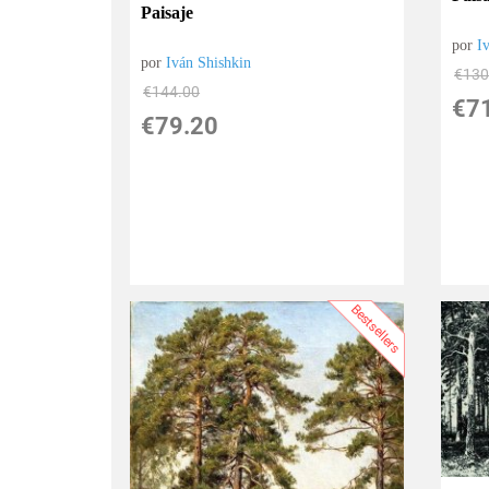
Paisaje
por
I
por
Iván Shishkin
€
130
€
144.00
€
7
€
79.20
Bestsellers