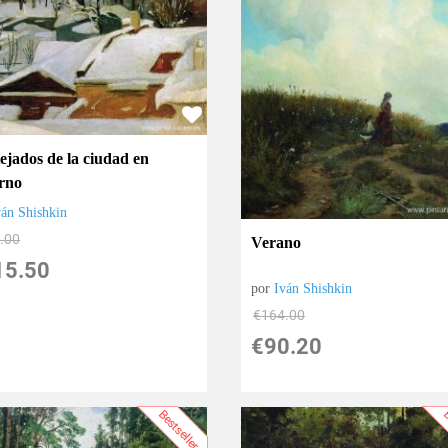
ejados de la ciudad en
erno
ván Shishkin
.00
Verano
15.50
por
Iván Shishkin
€
164.00
€
90.20
Bestsellers
B