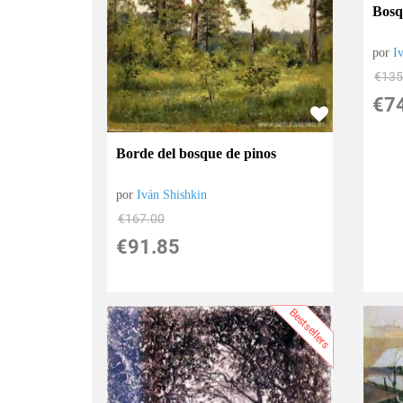
Bosq
por
I
€
135
€
7
Borde del bosque de pinos
por
Iván Shishkin
€
167.00
€
91.85
Bestsellers