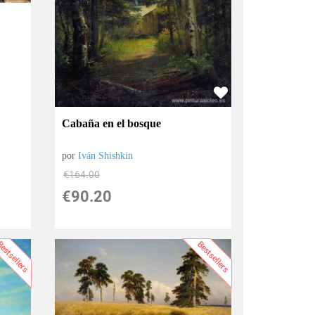
Cabaña en el bosque
por
Iván Shishkin
€
164.00
€
90.20
estsellers
Bestsellers