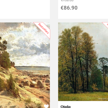
€
158.00
€
86.90
Bestsellers
B
Otoño