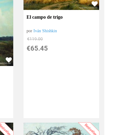
El campo de trigo
por
Iván Shishkin
€
119.00
€
65.45
estsellers
Bestsellers