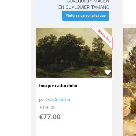
CUALQUIER IMAGEN
EN CUALQUIER TAMAÑO
Pinturas personalizadas
Bestsellers
bosque caducifolio
por
Iván Shishkin
€
140.00
€
77.00