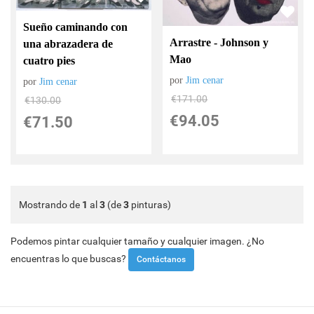
Sueño caminando con
Arrastre - Johnson y
una abrazadera de
Mao
cuatro pies
por
Jim cenar
por
Jim cenar
€
171.00
€
130.00
€
94.05
€
71.50
Mostrando de
1
al
3
(de
3
pinturas)
Podemos pintar cualquier tamaño y cualquier imagen. ¿No
encuentras lo que buscas?
Contáctanos