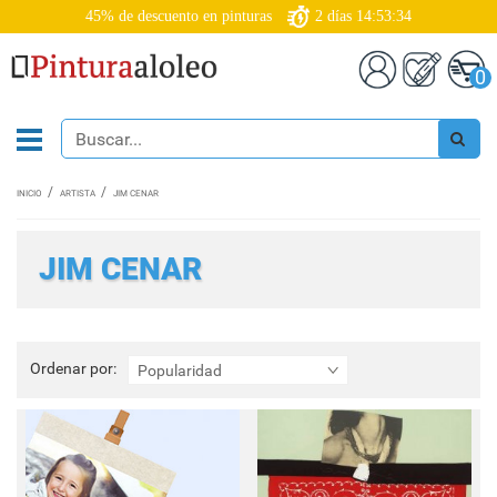
45% de descuento en pinturas
2
días
14:53:34
0
INICIO
ARTISTA
JIM CENAR
JIM CENAR
Ordenar
Ordenar por:
Popularidad
por: