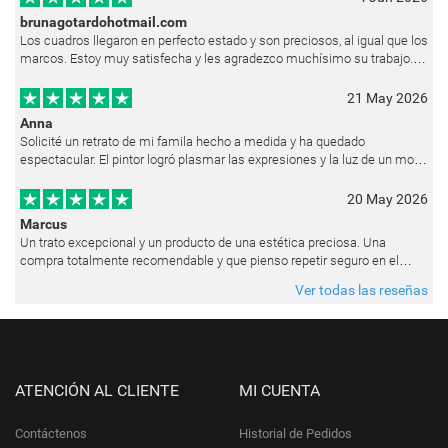
brunagotardohotmail.com
Los cuadros llegaron en perfecto estado y son preciosos, al igual que los
marcos. Estoy muy satisfecha y les agradezco muchísimo su trabajo.
Ya están colgados en las paredes de mi casa. He recibido muchos e
21 May 2026
Anna
Solicité un retrato de mi famila hecho a medida y ha quedado
espectacular. El pintor logró plasmar las expresiones y la luz de un modo
muy natural, como si hubiera estado pintando en vivo. Siempre que les p
20 May 2026
Marcus
Un trato excepcional y un producto de una estética preciosa. Una
compra totalmente recomendable y que pienso repetir seguro en el
futuro.
Ver todas las reseñas
ATENCIÓN AL CLIENTE
MI CUENTA
Contáctenos
Historial de Pedidos