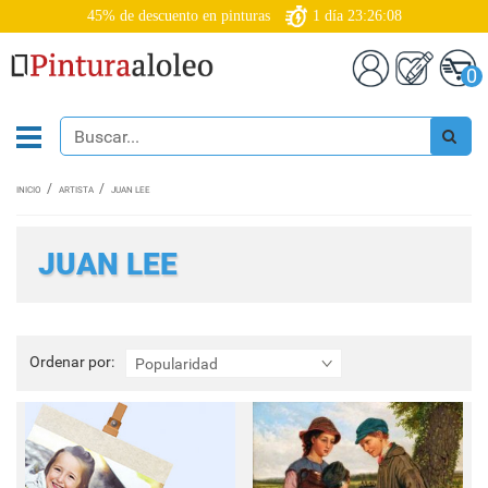
45% de descuento en pinturas
1
día
23:26:08
0
INICIO
ARTISTA
JUAN LEE
JUAN LEE
Ordenar
Ordenar por:
Popularidad
por: