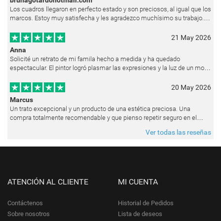
Los cuadros llegaron en perfecto estado y son preciosos, al igual que los
marcos. Estoy muy satisfecha y les agradezco muchísimo su trabajo.
Ya están colgados en las paredes de mi casa. He recibido muchos e
21 May 2026
Anna
Solicité un retrato de mi famila hecho a medida y ha quedado
espectacular. El pintor logró plasmar las expresiones y la luz de un modo
muy natural, como si hubiera estado pintando en vivo. Siempre que les p
20 May 2026
Marcus
Un trato excepcional y un producto de una estética preciosa. Una
compra totalmente recomendable y que pienso repetir seguro en el
futuro.
Ver todas las reseñas
ATENCIÓN AL CLIENTE
MI CUENTA
Contáctenos
Historial de Pedidos
Sobre nosotros
Lista de deseos