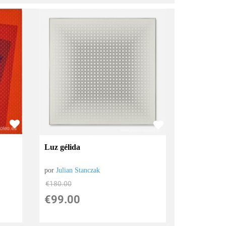
Luz gélida
por
Julian Stanczak
€
180.00
€
99.00