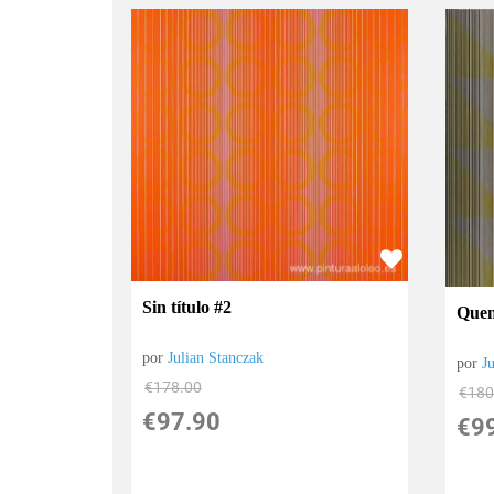
Sin título #2
Quem
por
Julian Stanczak
por
J
€
178.00
€
180
€
97.90
€
9