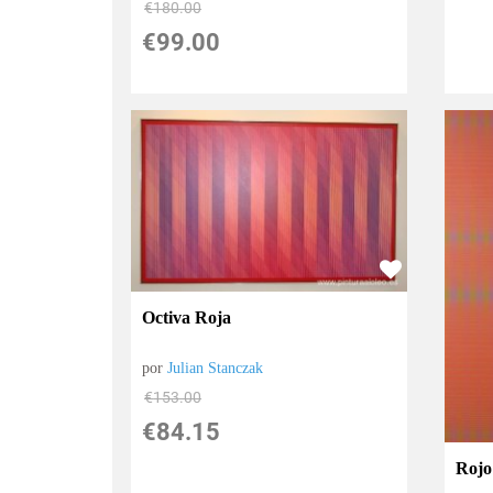
€
180.00
€
99.00
Octiva Roja
por
Julian Stanczak
€
153.00
€
84.15
Rojo