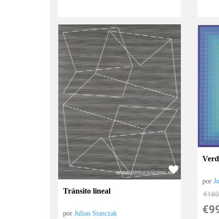
Verd
por
J
Tránsito lineal
€
180
€
9
por
Julian Stanczak