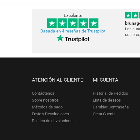
Excelente
brunag
Los cuad
Basada en 4 reseñas de Trustpilot
son prec
Estoy mu
muchísim
las pare
e
ATENCIÓN AL CLIENTE
MI CUENTA
Contáctenos
Historial de Pedidos
Sobre nosotros
Lista de deseos
Métodos de pago
Cambiar Contraseña
Envío y Devoluciones
Crear Cuenta
Política de devoluciones