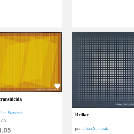
translúcida
ulian Stanczak
Brillar
.00
por
Julian Stanczak
4.05