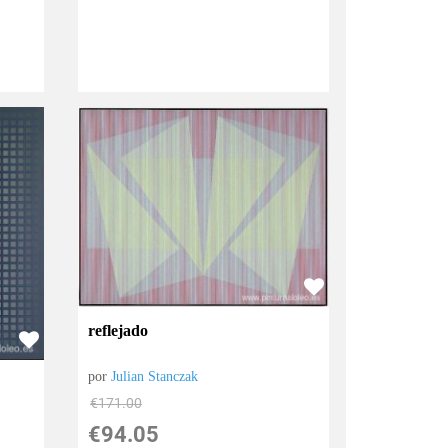
reflejado
por
Julian Stanczak
€
171.00
€
94.05