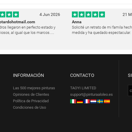
4 Jun 2026
21 M
otardohotmail.com
Anna
ros llegaron en perfecto estado y
Solicité un retrato de mi famila hec
iosos, al igual que los marcos.
medida y ha quedado espectacular. E
y satisfecha y les agradezco
logró plasmar las expresiones y la l
o su trabajo. Ya están colgados en
modo muy natural, como si hubiera
des de mi casa. He recibido muchos
pintando en vivo. Siempre que les p
INFORMACIÓN
CONTACTO
S
Las 500 mejores pinturas
TAOYI LIMITED
Opiniones de Clientes
support@pinturaaloleo.es
Política de Privacidad
Condiciones de Uso