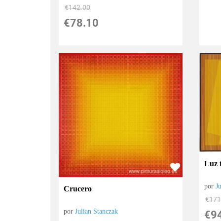
€
142.00
€
78.10
Luz 
por
J
Crucero
€
171
por
Julian Stanczak
€
9