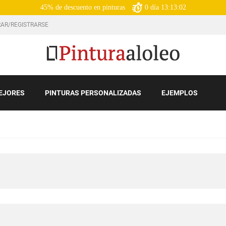
45% de descuento en pinturas
0
día
13:13:01
AR/REGISTRARSE
EJORES
PINTURAS PERSONALIZADAS
EJEMPLOS