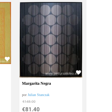
Margarita Negra
por
Julian Stanczak
€
148.00
€
81.40