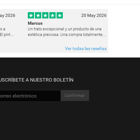
ay 2026
20 May 2026
Marcus
ho a
Un trato excepcional y un producto de una
l pintor
estética preciosa. Una compra totalmente
uz de un
recomendable y que pienso repetir seguro
 estado
en el futuro.
Ver todas las reseñas
USCRÍBETE A NUESTRO BOLETÍN