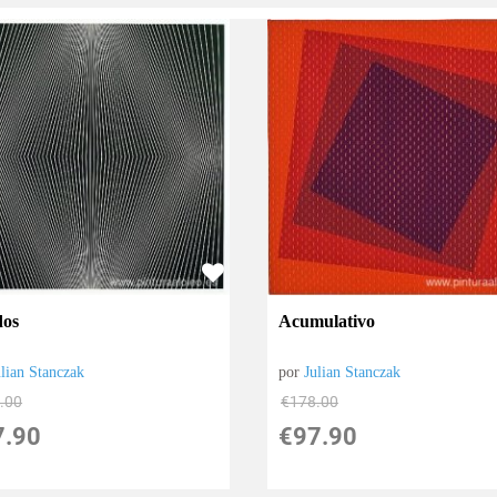
dos
Acumulativo
ulian Stanczak
por
Julian Stanczak
.00
€
178.00
7.90
€
97.90