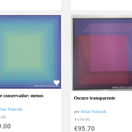
e conservador: menos
Oscuro transparente
ulian Stanczak
por
Julian Stanczak
.00
€
174.00
9.00
€
95.70