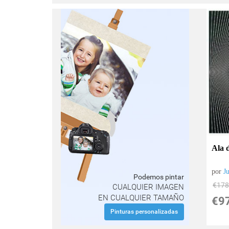
Ala 
por
J
Podemos pintar
€
178
CUALQUIER IMAGEN
EN CUALQUIER TAMAÑO
€
9
Pinturas personalizadas