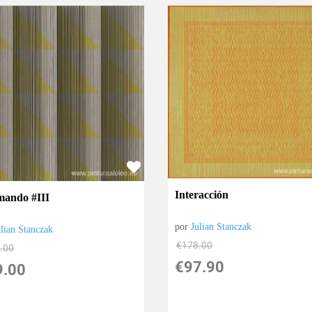
Interacción
ando #III
por
Julian Stanczak
ulian Stanczak
€
178.00
.00
€
97.90
9.00