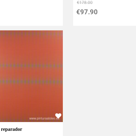
€
178.00
€
97.90
 reparador