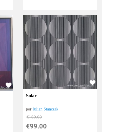
Solar
por
Julian Stanczak
€
180.00
€
99.00