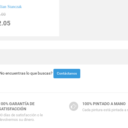
ulian Stanczak
.00
2.05
¿No encuentras lo que buscas?
Contáctanos
100% GARANTÍA DE
100% PINTADO A MANO
SATISFACCIÓN
Cada pintura está pintada a
30 días de satisfacción o le
devolvemos su dinero.