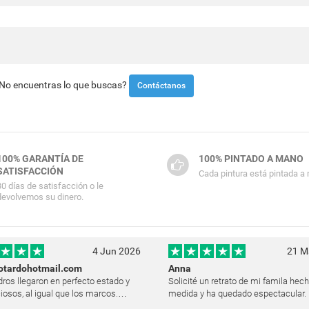
¿No encuentras lo que buscas?
Contáctanos
100% GARANTÍA DE
100% PINTADO A MANO
SATISFACCIÓN
Cada pintura está pintada a
30 días de satisfacción o le
devolvemos su dinero.
4 Jun 2026
21 M
otardohotmail.com
Anna
ros llegaron en perfecto estado y
Solicité un retrato de mi famila hec
iosos, al igual que los marcos.
medida y ha quedado espectacular. E
y satisfecha y les agradezco
logró plasmar las expresiones y la l