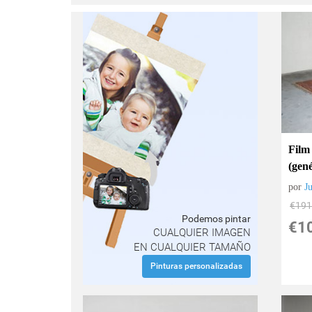
Film
(gené
por
J
€
191
Podemos pintar
€
1
CUALQUIER IMAGEN
EN CUALQUIER TAMAÑO
Pinturas personalizadas