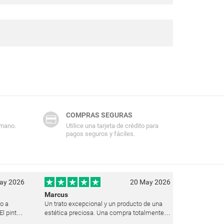
COMPRAS SEGURAS
 mano.
Utilice una tarjeta de crédito para
pagos seguros y fáciles.
ay 2026
20 May 2026
Marcus
ho a
Un trato excepcional y un producto de una
l pintor
estética preciosa. Una compra totalmente
uz de un
recomendable y que pienso repetir seguro