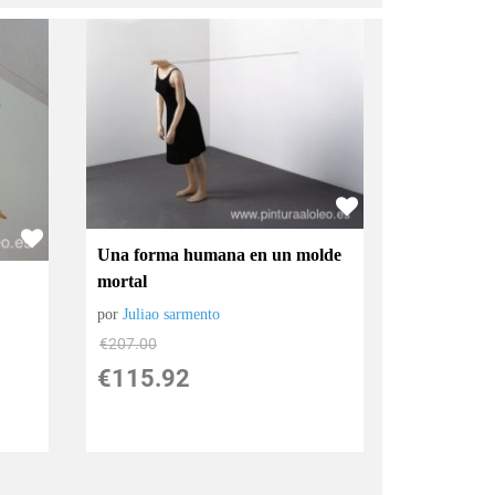
Una forma humana en un molde
mortal
por
Juliao sarmento
€
207.00
€
115.92