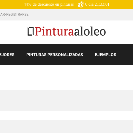
44% de descuento en pinturas
0
día
21:33:00
AR/REGISTRARSE
EJORES
PINTURAS PERSONALIZADAS
EJEMPLOS