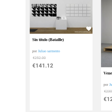
Sin título (Bataille)
por
Juliao sarmento
€
252.00
€
141.12
Vene
por
J
€
230
€
1