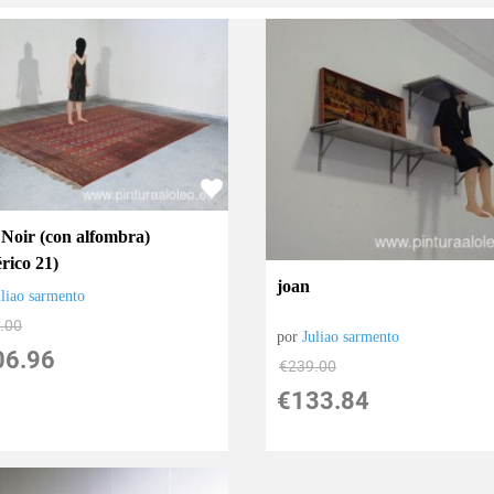
 Noir (con alfombra)
rico 21)
joan
uliao sarmento
.00
por
Juliao sarmento
06.96
€
239.00
€
133.84