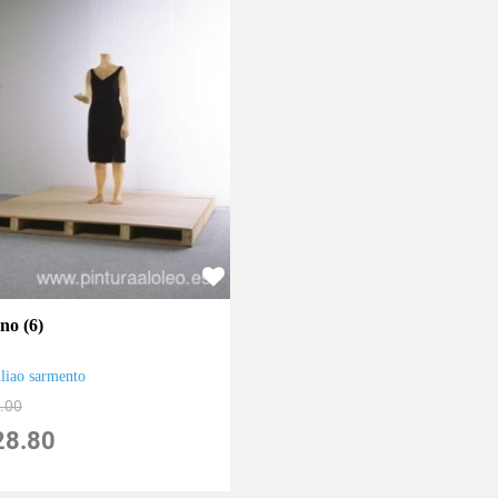
no (6)
uliao sarmento
.00
28.80