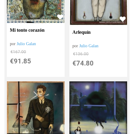
Mi tonto corazón
Arlequín
por
Julio Galan
por
Julio Galan
€
167.00
€
136.00
€
91.85
€
74.80