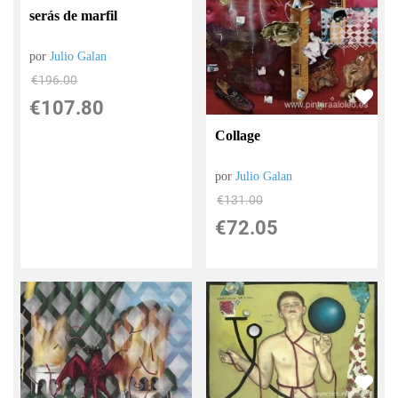
serás de marfil
por
Julio Galan
€
196.00
€
107.80
Collage
por
Julio Galan
€
131.00
€
72.05