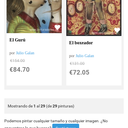
El Gurú
El boxeador
por
Julio Galan
por
Julio Galan
€
154.00
€
131.00
€
84.70
€
72.05
Mostrando de
1
al
29
(de
29
pinturas)
Podemos pintar cualquier tamaño y cualquier imagen. ¿No