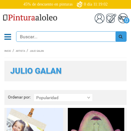
45% de descuento en pinturas
0
día
11:19:00
0
INICIO
ARTISTA
JULIO GALAN
JULIO GALAN
Ordenar
Ordenar por:
Popularidad
por: