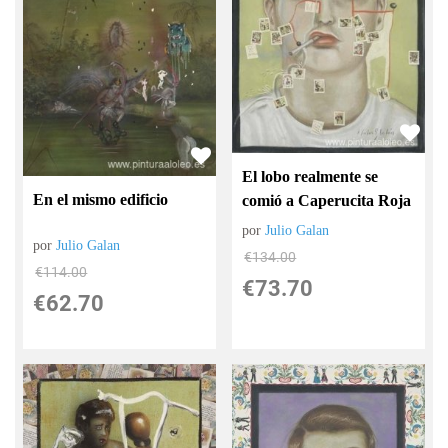
El lobo realmente se
En el mismo edificio
comió a Caperucita Roja
por
Julio Galan
por
Julio Galan
€
134.00
€
114.00
€
73.70
€
62.70