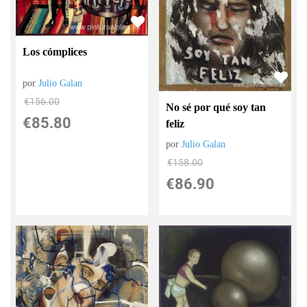
Los cómplices
por
Julio Galan
€
156.00
No sé por qué soy tan
€
85.80
feliz
por
Julio Galan
€
158.00
€
86.90