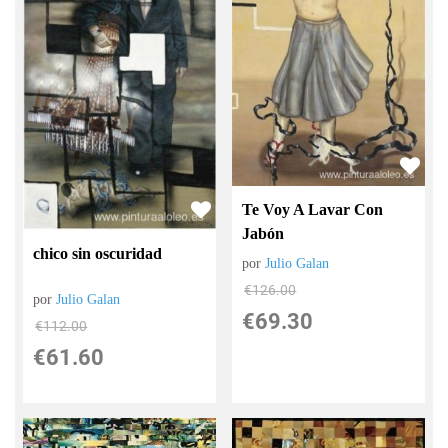
Te Voy A Lavar Con
Jabón
chico sin oscuridad
por
Julio Galan
€
126.00
por
Julio Galan
€
69.30
€
112.00
€
61.60