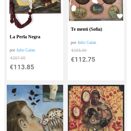
Te mentí (Sofía)
La Perla Negra
por
Julio Galan
por
Julio Galan
€
205.00
€
207.00
€
112.75
€
113.85