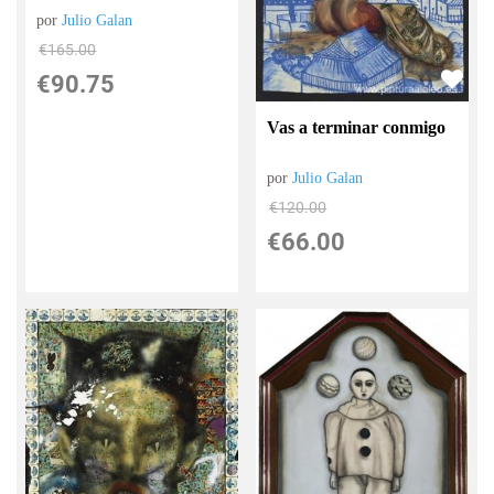
por
Julio Galan
€
165.00
€
90.75
Vas a terminar conmigo
por
Julio Galan
€
120.00
€
66.00