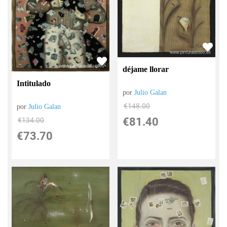
déjame llorar
Intitulado
por
Julio Galan
€
148.00
por
Julio Galan
€
81.40
€
134.00
€
73.70