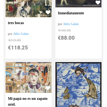
Inmediatamente
tres bocas
por
Julio Galan
€
160.00
por
Julio Galan
€
88.00
€
215.00
€
118.25
Mi papá no es un zapato
azul.