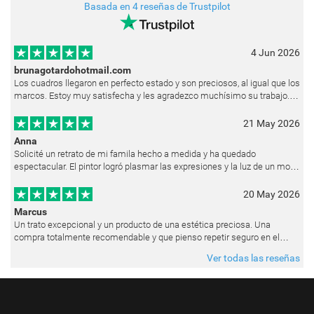
Basada en 4 reseñas de Trustpilot
4 Jun 2026
brunagotardohotmail.com
Los cuadros llegaron en perfecto estado y son preciosos, al igual que los
marcos. Estoy muy satisfecha y les agradezco muchísimo su trabajo.
Ya están colgados en las paredes de mi casa. He recibido muchos e
21 May 2026
Anna
Solicité un retrato de mi famila hecho a medida y ha quedado
espectacular. El pintor logró plasmar las expresiones y la luz de un modo
muy natural, como si hubiera estado pintando en vivo. Siempre que les p
20 May 2026
Marcus
Un trato excepcional y un producto de una estética preciosa. Una
compra totalmente recomendable y que pienso repetir seguro en el
futuro.
Ver todas las reseñas