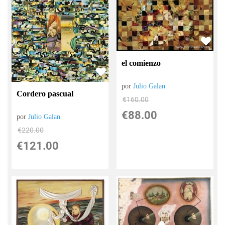
el comienzo
por
Julio Galan
Cordero pascual
€
160.00
€
88.00
por
Julio Galan
€
220.00
€
121.00