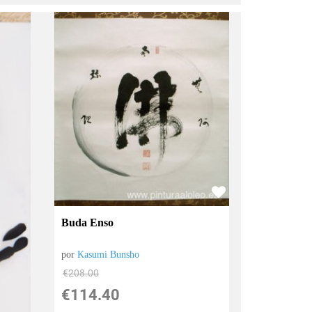
Buda Enso
por
Kasumi Bunsho
€
208.00
€
114.40