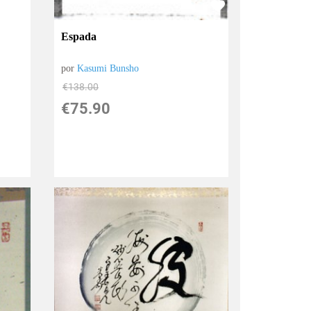
Espada
por
Kasumi Bunsho
€
138.00
€
75.90