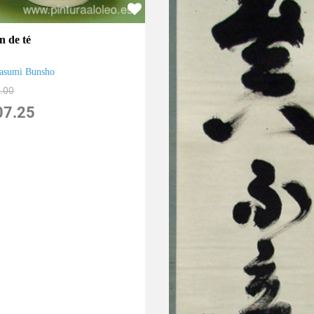
n de té
asumi Bunsho
.00
07.25