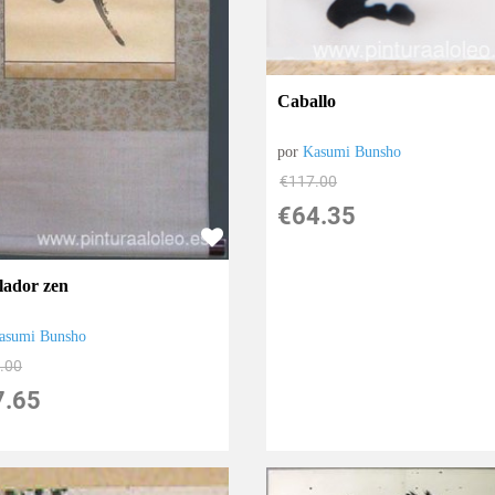
Caballo
por
Kasumi Bunsho
€
117.00
€
64.35
ilador zen
asumi Bunsho
.00
7.65