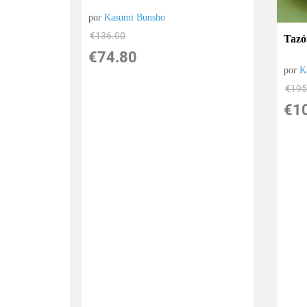
por
Kasumi Bunsho
€
136.00
Tazó
€
74.80
por
K
€
195
€
1