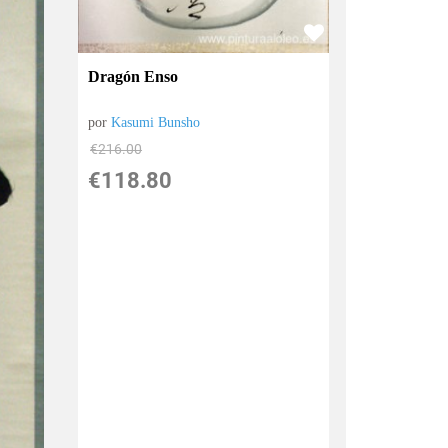
Dragón Enso
por
Kasumi Bunsho
€
216.00
€
118.80