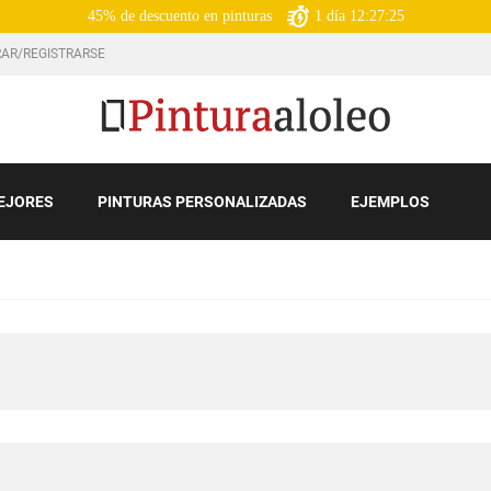
45% de descuento en pinturas
1
día
12:27:23
AR/REGISTRARSE
EJORES
PINTURAS PERSONALIZADAS
EJEMPLOS