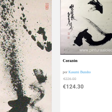
Corazón
por
Kasumi Bunsho
€
226.00
€
124.30