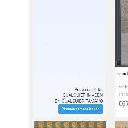
vent
por
K
Podemos pintar
€
123
CUALQUIER IMAGEN
EN CUALQUIER TAMAÑO
€
6
Pinturas personalizadas