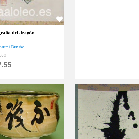
grafía del dragón
asumi Bunsho
.00
7.55