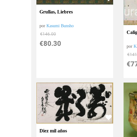
Grullas, Liebres
por
Kasumi Bunsho
Cali
€
146.00
€
80.30
por
K
€
141
€
7
Diez mil años