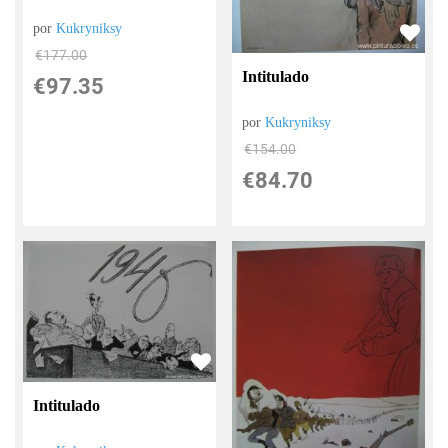
por
Kukryniksy
€
177.00
Intitulado
€
97.35
por
Kukryniksy
€
154.00
€
84.70
Intitulado