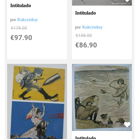
Intitulado
Intitulado
por
Kukryniksy
por
Kukryniksy
€
178.00
€
158.00
€
97.90
€
86.90
Intitulado