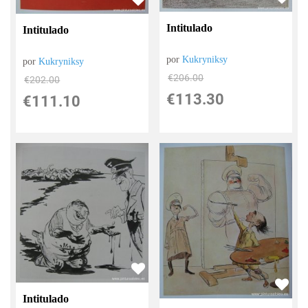
Intitulado
Intitulado
por
Kukryniksy
por
Kukryniksy
€
206.00
€
202.00
€
113.30
€
111.10
Intitulado