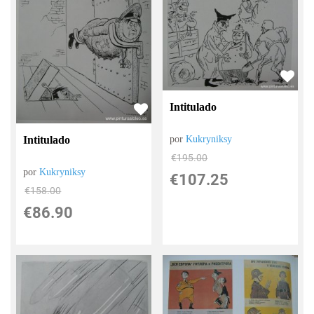
Intitulado
Intitulado
por
Kukryniksy
€
195.00
por
Kukryniksy
€
107.25
€
158.00
€
86.90