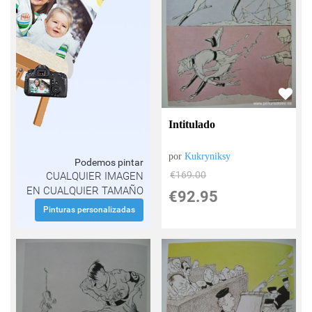
Intitulado
por
Kukryniksy
Podemos pintar
€
169.00
CUALQUIER IMAGEN
EN CUALQUIER TAMAÑO
€
92.95
Pinturas personalizadas