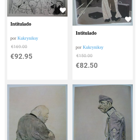
Intitulado
Intitulado
por
Kukryniksy
€
169.00
por
Kukryniksy
€
92.95
€
150.00
€
82.50