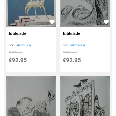
Intitulado
Intitulado
por
Kukryniksy
por
Kukryniksy
€
169.00
€
169.00
€
92.95
€
92.95