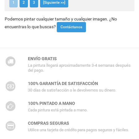
1
2
3
[Siguiente >>]
Podemos pintar cualquier tamaño y cualquier imagen. ¿No
encuentras lo que buscas?
Contáctanos
ENVÍO GRATIS
La pintura llegará aproximadamente 3-4 semanas después
del pago.
100% GARANTÍA DE SATISFACCIÓN
30 días de satisfacción o le devolvemos su dinero.
100% PINTADO A MANO
Cada pintura está pintada a mano.
COMPRAS SEGURAS
Utilice una tarjeta de crédito para pagos seguros y fáciles.