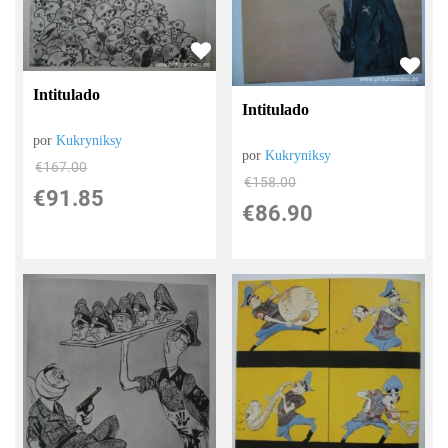
Intitulado
Intitulado
por
Kukryniksy
por
Kukryniksy
€
167.00
€
158.00
€
91.85
€
86.90