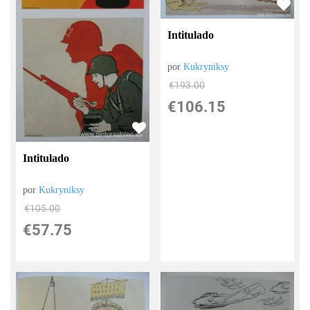
Intitulado
por
Kukryniksy
€
193.00
€
106.15
Intitulado
por
Kukryniksy
€
105.00
€
57.75