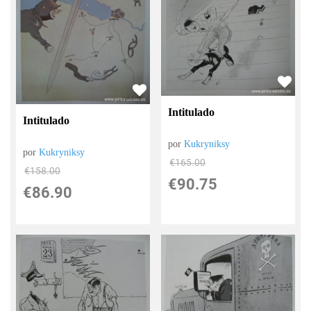
Intitulado
Intitulado
por
Kukryniksy
por
Kukryniksy
€
165.00
€
158.00
€
90.75
€
86.90