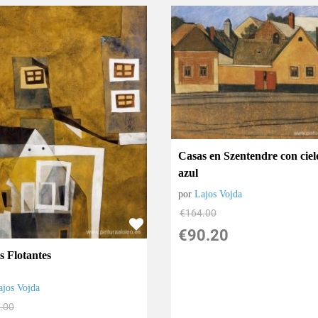
Casas en Szentendre con ciel
azul
por
Lajos Vojda
€
164.00
€
90.20
s Flotantes
ajos Vojda
.00