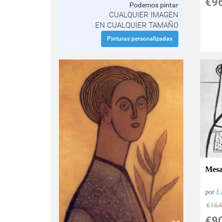
€
9
Podemos pintar
CUALQUIER IMAGEN
EN CUALQUIER TAMAÑO
Pinturas personalizadas
Mesa
por
L
€
164
€
9