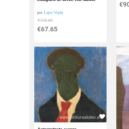
€
9
por
Lajos Vojda
€
123.00
€
67.65