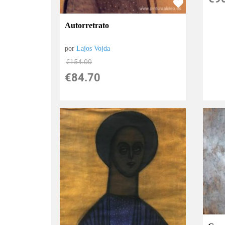
Autorretrato
por
Lajos Vojda
€
154.00
€
84.70