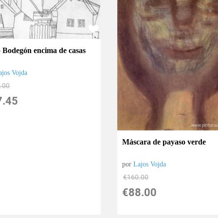
o Bodegón encima de casas
ajos Vojda
.00
7.45
Máscara de payaso verde
por
Lajos Vojda
€
160.00
€
88.00