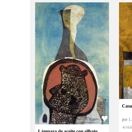
Casa
por
L
€
165
Lámpara de aceite con silbato