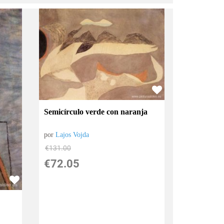
Semicírculo verde con naranja
por
Lajos Vojda
€
131.00
€
72.05