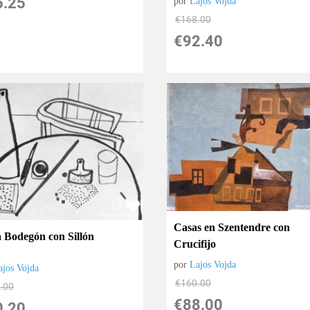
6.25
por
Lajos Vojda
€
168.00
€
92.40
Casas en Szentendre con
 Bodegón con Sillón
Crucifijo
por
Lajos Vojda
ajos Vojda
€
160.00
.00
€
88.00
0.20