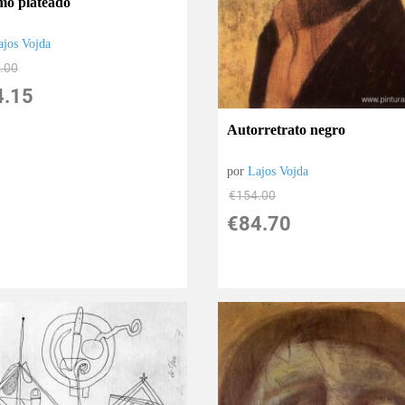
o plateado
ajos Vojda
.00
4.15
Autorretrato negro
por
Lajos Vojda
€
154.00
€
84.70