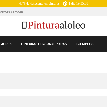
45% de descuento en pinturas
1
día
19:35:56
AR/REGISTRARSE
EJORES
PINTURAS PERSONALIZADAS
EJEMPLOS