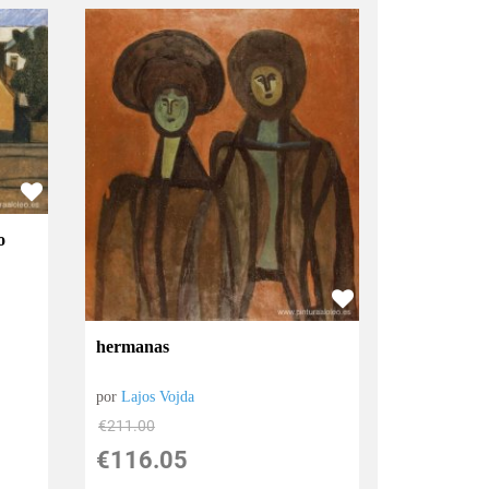
o
hermanas
por
Lajos Vojda
€
211.00
€
116.05