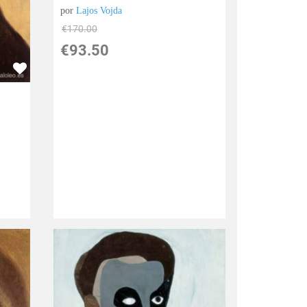
por
Lajos Vojda
€
170.00
€
93.50