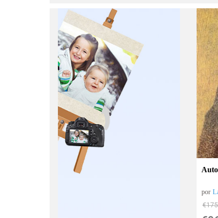
Auto
por
L
€
175