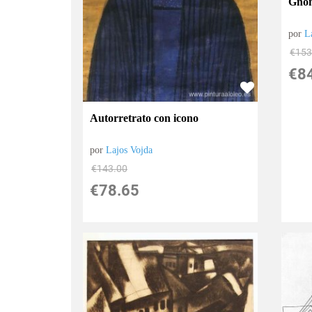
Gnom
por
L
€
153
€
8
Autorretrato con icono
por
Lajos Vojda
€
143.00
€
78.65