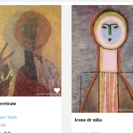
rretrato
ajos Vojda
Icono de niña
.00