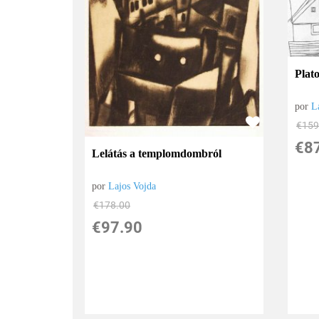
Plat
por
L
€
159
€
8
Lelátás a templomdombról
por
Lajos Vojda
€
178.00
€
97.90