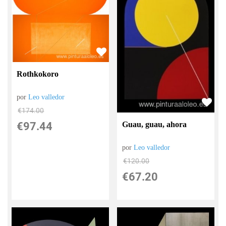
Rothkokoro
por
Leo valledor
€
174.00
Guau, guau, ahora
€
97.44
por
Leo valledor
€
120.00
€
67.20