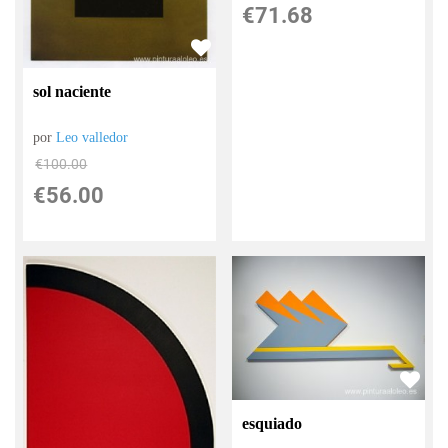
€
71.68
sol naciente
por
Leo valledor
€
100.00
€
56.00
esquiado