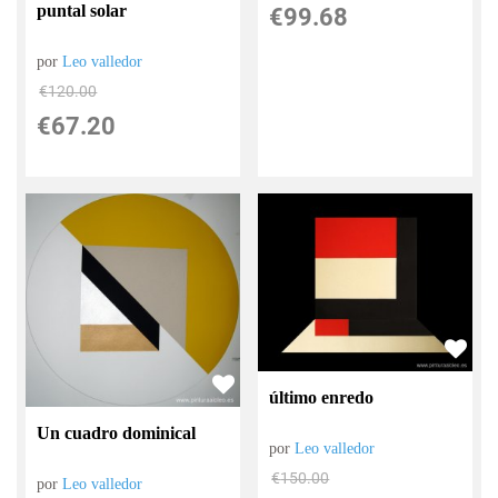
puntal solar
€
99.68
por
Leo valledor
€
120.00
€
67.20
último enredo
Un cuadro dominical
por
Leo valledor
€
150.00
por
Leo valledor