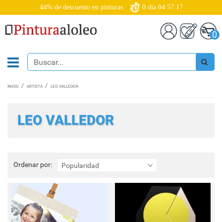
44% de descuento en pinturas
0
día
04:57:17
0
INICIO
ARTISTA
LEO VALLEDOR
LEO VALLEDOR
Ordenar
Ordenar por:
Popularidad
por: