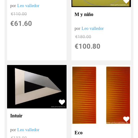
por
Leo valledor
€
110.00
M y niño
€
61.60
por
Leo valledor
€
180.00
€
100.80
Intuir
por
Leo valledor
Eco