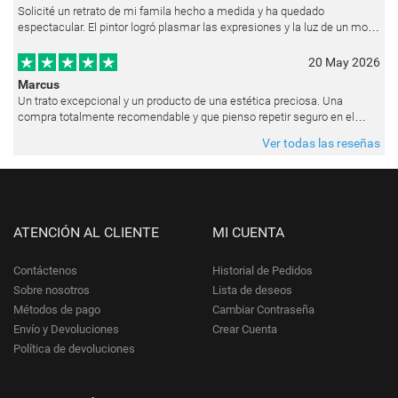
Solicité un retrato de mi famila hecho a medida y ha quedado
espectacular. El pintor logró plasmar las expresiones y la luz de un modo
muy natural, como si hubiera estado pintando en vivo. Siempre que les p
20 May 2026
Marcus
Un trato excepcional y un producto de una estética preciosa. Una
compra totalmente recomendable y que pienso repetir seguro en el
futuro.
Ver todas las reseñas
ATENCIÓN AL CLIENTE
MI CUENTA
Contáctenos
Historial de Pedidos
Sobre nosotros
Lista de deseos
Métodos de pago
Cambiar Contraseña
Envío y Devoluciones
Crear Cuenta
Política de devoluciones