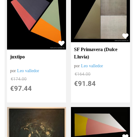
SF Primavera (Dulce
Lluvia)
juxtipo
por
Leo valledor
por
Leo valledor
€
164.00
€
174.00
€
91.84
€
97.44