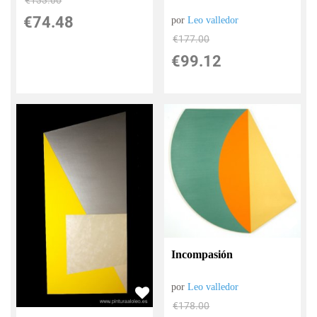
€
133.00
€
74.48
por
Leo valledor
€
177.00
€
99.12
Incompasión
por
Leo valledor
€
178.00