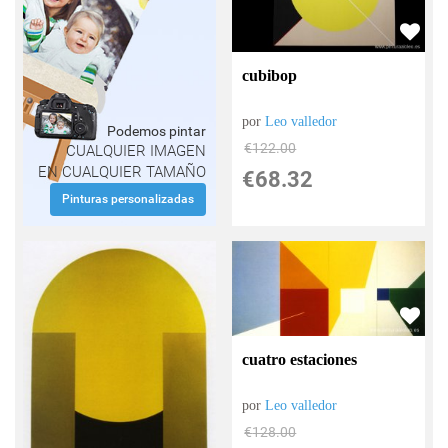
cubibop
por
Leo valledor
Podemos pintar
€
122.00
CUALQUIER IMAGEN
EN CUALQUIER TAMAÑO
€
68.32
Pinturas personalizadas
cuatro estaciones
por
Leo valledor
€
128.00